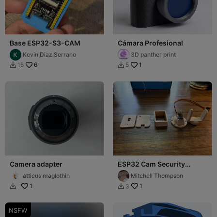
Base ESP32-S3-CAM
Cámara Profesional
Kevin Diaz Serrano
3D panther print
6
1
15
5


Camera adapter
ESP32 Cam Security
camera, Single Servo
atticus maglothin
Mitchell Thompson
1
1
3


NSFW