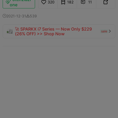
320
182
11



one
2021-12-31
539


🚀 SPARKX i7 Series — Now Only $229
sale

(26% OFF) >> Shop Now