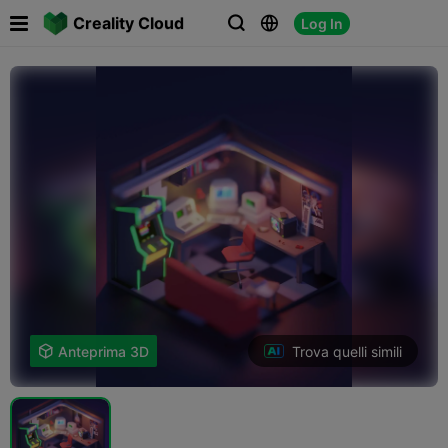

Creality Cloud
Log In



Trova quelli simili

Anteprima 3D