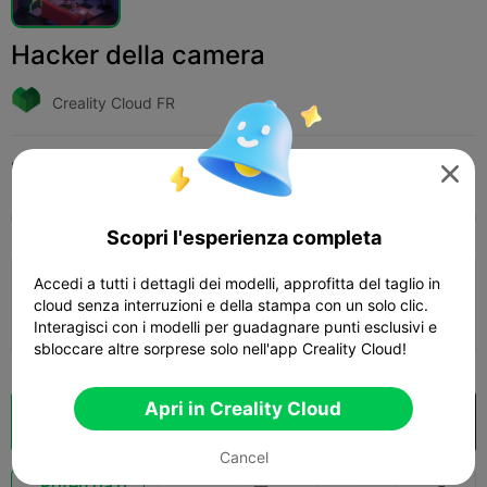
Hacker della camera
Creality Cloud FR
Print Settings (1)
Add
Miniature
Altro




Tutti
K2 Plus
K2 Pro
K2
K2 SE
SPARKX
Scopri l'esperienza completa
Accedi a tutti i dettagli dei modelli, approfitta del taglio in
0.2mm layer, 2 walls, 15% infill
cloud senza interruzioni e della stampa con un solo clic.
01m 03s
1 plates
0.10g



Interagisci con i modelli per guadagnare punti esclusivi e
sbloccare altre sorprese solo nell'app Creality Cloud!
Apri in Creality Cloud
Cloud Slice
Apri in Creality Cloud

Cancel
Potenziazi