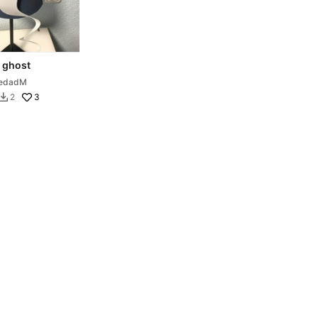
 ghost
iedadM
3
2
