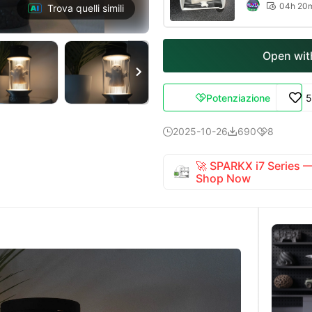
04h 20

Trova quelli simili
Open with

Potenziazione
5

2025-10-26
690
8



🚀 SPARKX i7 Series
Shop Now