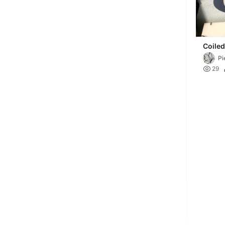
Coiled
P

29