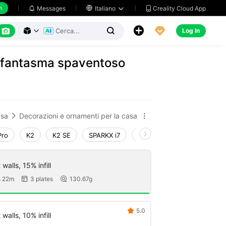
h
Creality Cloud App
Messages

Italiano






Log In



n fantasma spaventoso
sa
Decorazioni e ornamenti per la casa


Pro
K2
K2 SE
SPARKX i7
Creality Hi
Ender-3 V4
walls, 15% infill
 22m
3 plates
130.67g


5.0

walls, 10% infill