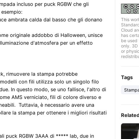
 lampada incluso per puck RGBW che gli
d esempio:
luce ambrata calda dal basso che gli donano
This wor
Standard
Cloud ar
me originale addobbo di Halloween, unisce
has certa
be used 
lluminazione d'atmosfera per un effetto
only. 3D 
or physi
redistrib
ack, rimuovere la stampa potrebbe
Tags
odelli con fili utilizza solo un singolo filo
due. In questo modo, se uno fallisce, l'altro di
Stampa 
 come AMS verniciato, fili di colore diverso e
abili. Tuttavia, è necessario avere una
llare la stampa per ottenere i migliori risultati
Relate
mali puck RGBW 3AAA di ***** lab, due in