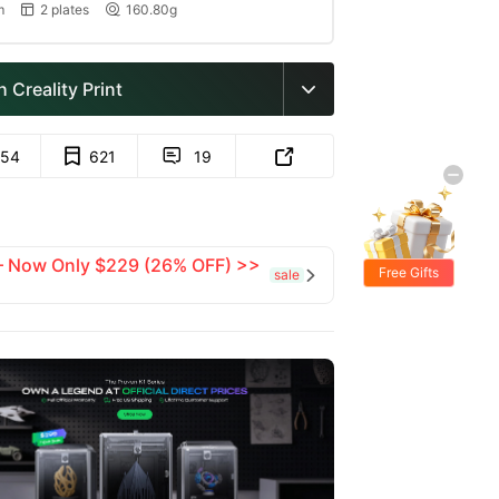
m
2 plates
160.80g


 Creality Print

54
621
19


 — Now Only $229 (26% OFF) >>
Free Gifts
sale
