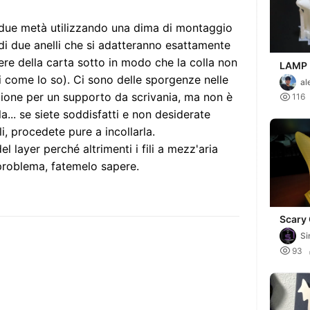
 due metà utilizzando una dima di montaggio
 di due anelli che si adatteranno esattamente
ere della carta sotto in modo che la colla non
LAMP
mi come lo so). Ci sono delle sporgenze nelle
al
zione per un supporto da scrivania, ma non è

116
la... se siete soddisfatti e non desiderate
lli, procedete pure a incollarla.
l layer perché altrimenti i fili a mezz'aria
 problema, fatemelo sapere.
Scary
Si

93