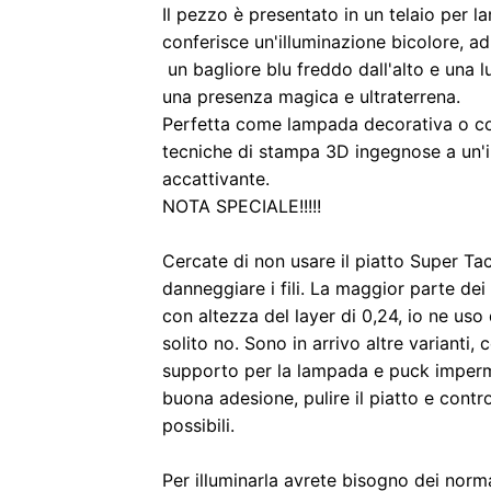
Il pezzo è presentato in un telaio per
conferisce un'illuminazione bicolore, a
un bagliore blu freddo dall'alto e una 
una presenza magica e ultraterrena.
Perfetta come lampada decorativa o co
tecniche di stampa 3D ingegnose a un'i
accattivante.
NOTA SPECIALE!!!!!
Cercate di non usare il piatto Super T
danneggiare i fili. La maggior parte dei m
con altezza del layer di 0,24, io ne uso 
solito no. Sono in arrivo altre varianti,
supporto per la lampada e puck imperme
buona adesione, pulire il piatto e contro
possibili.
Per illuminarla avrete bisogno dei nor