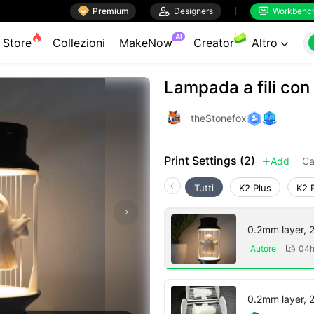

Premium

Designers
Workbenc


AI
Store
Collezioni
MakeNow
Creator
Altro

Lampada a fili co
theStonefox
Print Settings (2)
Add
Ca

Tutti
K2 Plus
K2 
0.2mm layer, 2 
Autore
04h

0.2mm layer, 2 