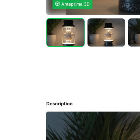

Anteprima 3D
Description