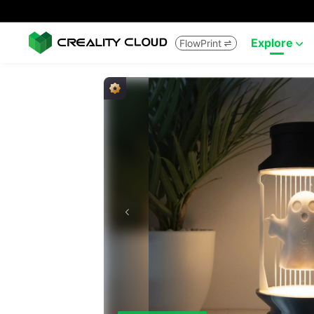
Explore
FlowPrint

