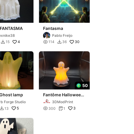
 FANTASMA
Fantasma
exnike38
Pablo Freijo
4

30
15
114
36


50
 Ghost lamp
Fantôme Halloween
éclairé
rb Forge Studio
3DModPrint
5

3
13
300
1

