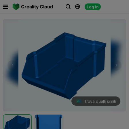

Creality Cloud
Log In



Trova quelli simili