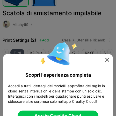
Scatola di smistamento impilabile
Mitchy69 :)
Print Settings (2)
Add
Casa
Utensili e Ricambi



Tutti
K2 Plus
K2 Pro
K2
K2 SE
SPARKX

0.2mm layer, 3 walls, 15% infill
Scopri l'esperienza completa
11h 22m
4 plates
587.75g



Accedi a tutti i dettagli dei modelli, approfitta del taglio in
cloud senza interruzioni e della stampa con un solo clic.
Interagisci con i modelli per guadagnare punti esclusivi e
0.2mm layer, 2 walls, 15% infill
sbloccare altre sorprese solo nell'app Creality Cloud!
1 plates

Apri in Creality Cloud