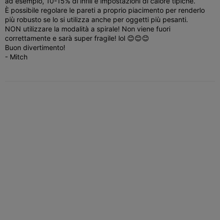
ad esempio, 10-15% di infill e impostazioni di calore tipiche.
È possibile regolare le pareti a proprio piacimento per renderlo
più robusto se lo si utilizza anche per oggetti più pesanti.
NON utilizzare la modalità a spirale! Non viene fuori
correttamente e sarà super fragile! lol 😊😊😊
Buon divertimento!
- Mitch