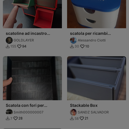
scatoline ad incastro
scatola per ricambi
impilabili
stampante
GOLDLAYER
Alessandro Ciotti
94
10
155
30


Scatola con fori per
Stackable Box
rigenerare il silica gel
Smith000000007
SANDZ SALVADOR
(letto caldo)
28
21
7
58

