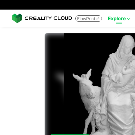
Explore
FlowPrint

