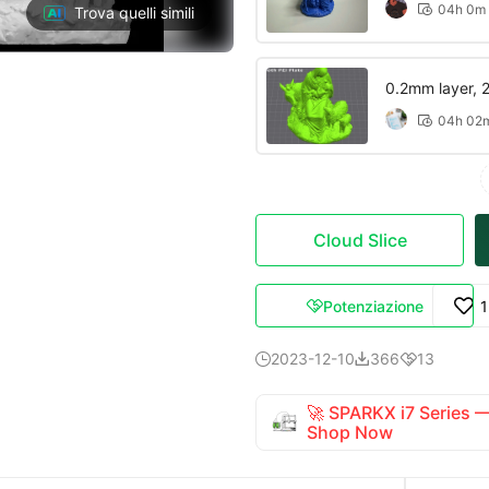
04h 0m

Trova quelli simili
0.2mm layer, 2 
04h 02

Cloud Slice
Potenziazione

2023-12-10
366
13



🚀 SPARKX i7 Series
Shop Now