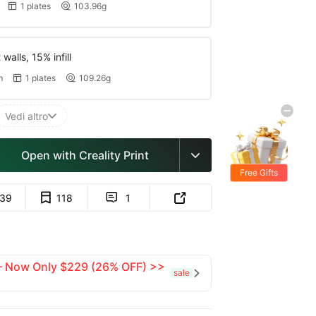
1 plates
103.96g


walls, 15% infill
m
1 plates
109.26g


Vedi altro

Open with Creality Print

Free Gifts
139
118
1


 — Now Only $229 (26% OFF) >>
sale
