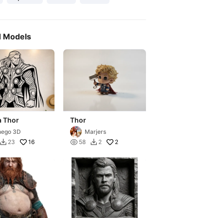
d Models
a Thor
Thor
hego 3D
Marjers
16

2
23
58
2

