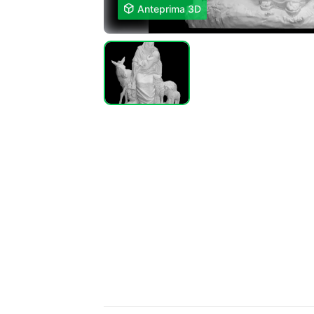

Anteprima 3D