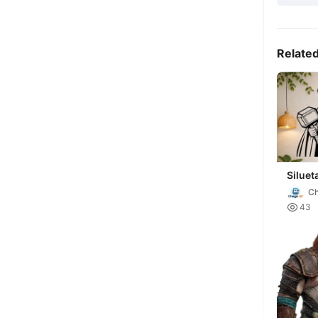
Relate
Siluet
C

43