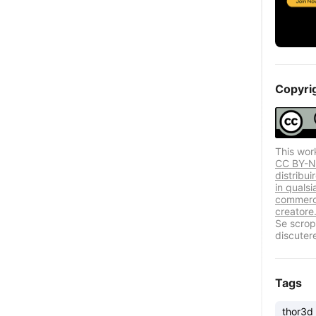
Copyri
This wor
CC BY-NC
distribui
in quals
commercia
creatore.
Se scropr
discuter
Tags
thor3d