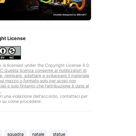
ght License
k is licensed under the Copyright License 4.0.
 Questa licenza consente ai riutilizzatori di
re, remixare, adattare e sviluppare il materiale
iasi mezzo o formato solo per scopi non
li e solo fintanto che l'attribuzione è data al
,
i una violazione dell'accordo, contattaci per
e su come procedere.
squadra
natale
statue