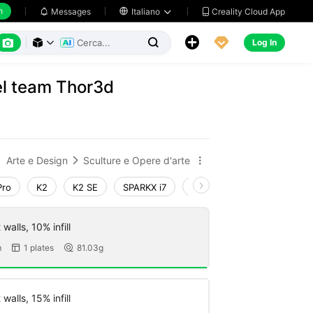
h
Creality Cloud App
Messages

Italiano






Log In



el team Thor3d
Arte e Design
Sculture e Opere d'arte


Pro
K2
K2 SE
SPARKX i7
Creality Hi
Ender-3 V4
walls, 10% infill
m
1 plates
81.03g


walls, 15% infill