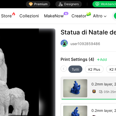

Premium

Designers
Workbenc


AI
Store
Collezioni
MakeNow
Creator
Altro

Statua di Natale d
user1092859486
Print Settings (4)
Add

Tutti
K2 Plus
K2 
0.2mm layer, 2 
05h 25

0.2mm layer, 2 