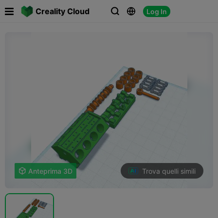

Creality Cloud
Log In



Trova quelli simili

Anteprima 3D