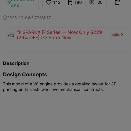
142
180
20



one
2025-10-04
723
17



🚀 SPARKX i7 Series — Now Only $229
sale

(26% OFF) >> Shop Now
Description
Design Concepts
This model of a V8 engine provides a detailed layout for 3D
printing enthusiasts who love mechanical constructs.