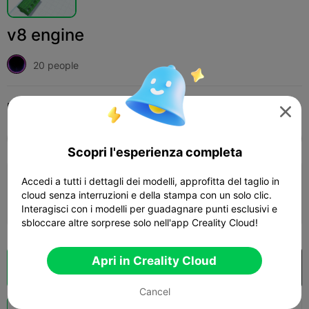
v8 engine
20 people
Print Settings (1)
Add
Miniature
Veicoli e Macchinari




Tutti
K2 Plus
K2 Pro
K2
K2 SE
SPARKX
Scopri l'esperienza completa
Accedi a tutti i dettagli dei modelli, approfitta del taglio in
0.16mm layer, 2 walls, 15% infill
cloud senza interruzioni e della stampa con un solo clic.
01h 30m
1 plates
18.14g



Interagisci con i modelli per guadagnare punti esclusivi e
sbloccare altre sorprese solo nell'app Creality Cloud!
Apri in Creality Cloud
Cloud Slice
Apri in Creality Cloud

Cancel
Potenziazi