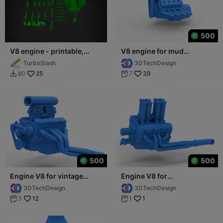
500
V8 engine - printable,
V8 engine for mud
single print - DO NOT
dragster Scale 1:25
TurboSlash
3DTechDesign
PRINT, WIP
25
39
80
7


500
500
Engine V8 for vintage
Engine V8 for
dragster Version 8 Scale
Supermodified race car
3DTechDesign
3DTechDesign
1:25
Version 5 Scale 1:25
12
1
3
1

