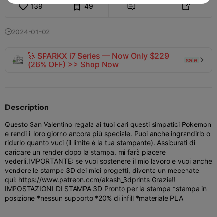
139
49


2024-01-02

🚀 SPARKX i7 Series — Now Only $229
sale

(26% OFF) >> Shop Now
Description
Questo San Valentino regala ai tuoi cari questi simpatici Pokemon
e rendi il loro giorno ancora più speciale. Puoi anche ingrandirlo o
ridurlo quanto vuoi (il limite è la tua stampante). Assicurati di
caricare un render dopo la stampa, mi farà piacere
vederli.
IMPORTANTE: se vuoi sostenere il mio lavoro e vuoi anche
vendere le stampe 3D dei miei progetti, diventa un mecenate
qui: https://www.patreon.com/akash_3dprints Grazie!!
IMPOSTAZIONI DI STAMPA 3D Pronto per la stampa *stampa in
posizione *nessun supporto *20% di infill *materiale PLA