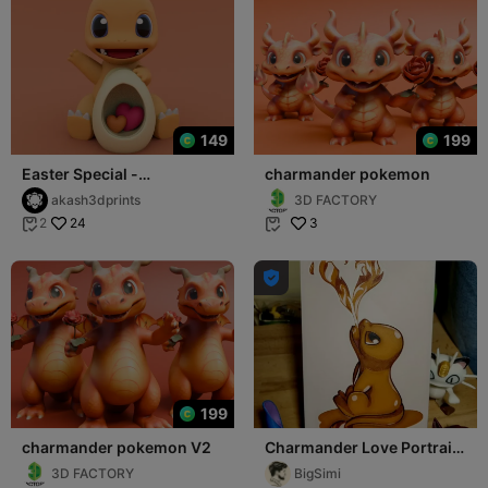
149
199
Easter Special -
charmander pokemon
Charmander Pokemon
akash3dprints
3D FACTORY
24
3
2



199
charmander pokemon V2
Charmander Love Portrait
(HueForge)
3D FACTORY
BigSimi