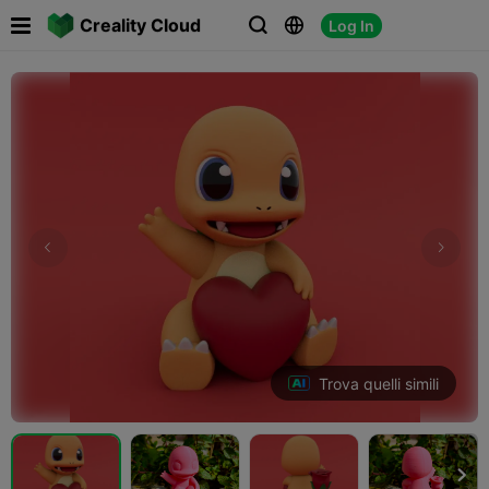

Creality Cloud
Log In



Trova quelli simili
