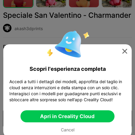
Speciale San Valentino - Charmander
akash3dprints
Print Settings
Add
Miniature
Personaggi e Creature




Aggiungi configurazione stampa

Scopri l'esperienza completa
Ottieni più punti
Accedi a tutti i dettagli dei modelli, approfitta del taglio in
cloud senza interruzioni e della stampa con un solo clic.
149
Interagisci con i modelli per guadagnare punti esclusivi e

sbloccare altre sorprese solo nell'app Creality Cloud!
Apri in Creality Cloud
Acquista
Cancel