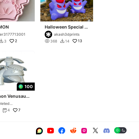
MON
Halloween Special -
Gengar 03
er3177713001
akash3dprints
2

13
3
368
14


100
on Venusaur
y for 3D
leted
ng!
ccount9345339
7
4

34





