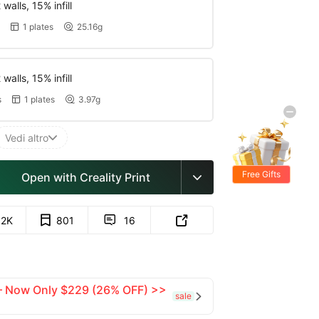
walls, 15% infill
1 plates
25.16g


walls, 15% infill
s
1 plates
3.97g


Vedi altro

Free Gifts
Open with Creality Print

.2K
801
16


 — Now Only $229 (26% OFF) >>
sale
