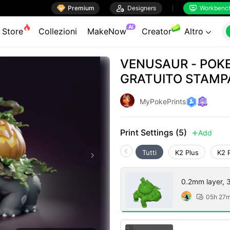

Premium

Designers
Workbenc


AI
Store
Collezioni
MakeNow
Creator
Altro

VENUSAUR - POK
GRATUITO STAMPA
#halloween202
MyPokePrints
Print Settings (5)
Add

Tutti
K2 Plus
K2 
0.2mm layer, 3 
05h 27
