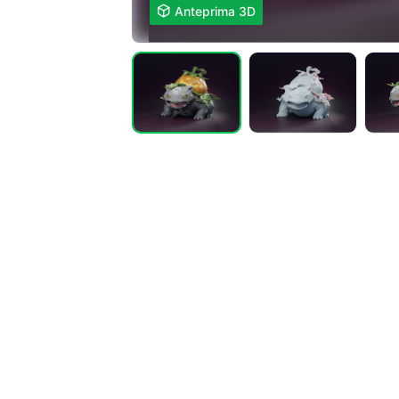

Anteprima 3D