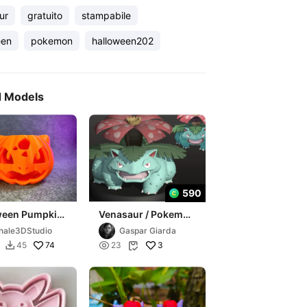
ur
gratuito
stampabile
een
pokemon
halloween202
d Models
590
ween Pumpkin
Venasaur / Pokemon
aur - STL &
Fan ART
ale3DStudio
Gaspar Giarda
lticolor
74

3
45
23

