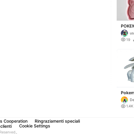
POKE
us

19
Pokem
- Read
De
Printi
A

1.4K
7
s Cooperation
Ringraziamenti speciali
Cookie Settings
clienti
Reserved.,