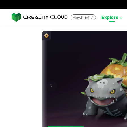
Explore
FlowPrint

