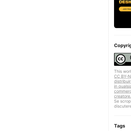
Copyri
This wor
CC BY-NC
distribui
in quals
commercia
creatore.
Se scropr
discuter
Tags