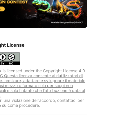
ght License
k is licensed under the Copyright License 4.0.
 Questa licenza consente ai riutilizzatori di
re, remixare, adattare e sviluppare il materiale
iasi mezzo o formato solo per scopi non
li e solo fintanto che l'attribuzione è data al
,
i una violazione dell'accordo, contattaci per
e su come procedere.