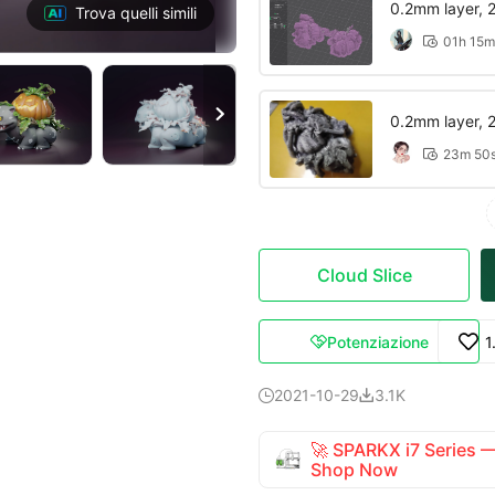
0.2mm layer, 2 
Trova quelli simili
01h 15m


0.2mm layer, 2 
23m 50

Cloud Slice
Potenziazione
1

2021-10-29
3.1K


🚀 SPARKX i7 Series
Shop Now