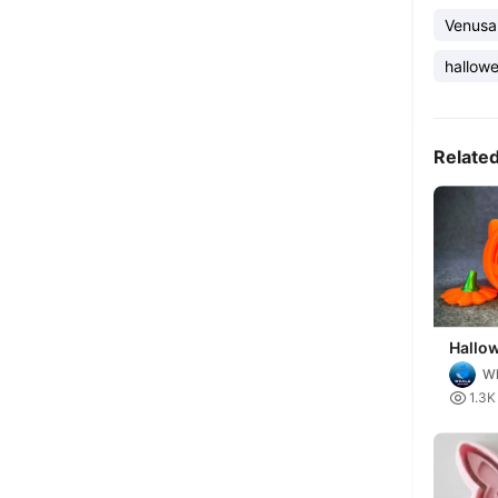
Venusa
hallow
Relate
Hallo
Bulbas
Wh
3mf Mu

1.3K