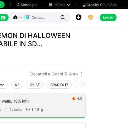
h
Creality Cloud App
Messages

Italiano






Log In



EMON DI HALLOWEEN
BILE IN 3D
Giocattoli e Giochi
Altro


Pro
K2
K2 SE
SPARKX i7
Creality Hi
Ender-3 V4
4.0

walls, 15% infill
m
1 plates
111.51g

