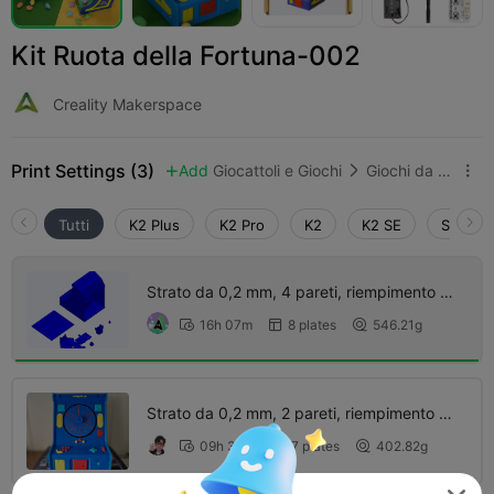
Kit Ruota della Fortuna-002
Creality Makerspace
Print Settings (3)
Add
Giocattoli e Giochi
Giochi da tavolo e di carte



Tutti
K2 Plus
K2 Pro
K2
K2 SE
SPARKX
Strato da 0,2 mm, 4 pareti, riempimento al
30%
16h 07m
8 plates
546.21g



Strato da 0,2 mm, 2 pareti, riempimento al
15%
09h 33m
7 plates
402.82g


