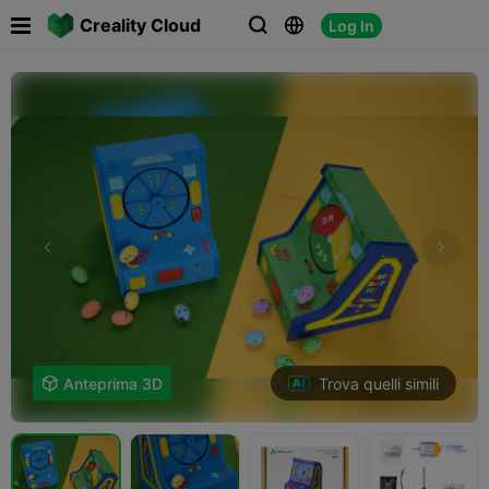

Creality Cloud
Log In



Trova quelli simili

Anteprima 3D