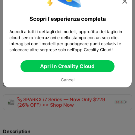

Strato da 0,2 mm, 2 pareti, riempimento al
15%
Scopri l'esperienza completa
1d 01h
7 plates
593.03g



Accedi a tutti i dettagli dei modelli, approfitta del taglio in
cloud senza interruzioni e della stampa con un solo clic.
Interagisci con i modelli per guadagnare punti esclusivi e
Cloud Slice
Apri in Creality Cloud

sbloccare altre sorprese solo nell'app Creality Cloud!
Potenziazi
Apri in Creality Cloud
143
125
20



one
Cancel
2024-08-06
603
23



🚀 SPARKX i7 Series — Now Only $229
sale

(26% OFF) >> Shop Now
Description