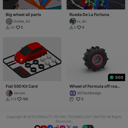
Big wheel all parts
Rueda De La Fortuna
Oriella_3d
rx_tkr
5
4
30
5


500
Fiat 500 Kit Card
Wheel of Formula off road
Version 2 Scale 1:25
Jerryie
3DTechDesign
165
3
318


Copyright © 2025 CREALITY 3D (HK) TECHNOLOGY LIMITED All Rights
Reserved.,
