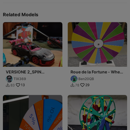
Related Models
VERSIONE 2_SPIN
Roue de la Fortune - Wheel
WHEELS_STAMPA
of Fortune
TIX369
Ben20QB
PORSCHE CON HARD TOP
13
29
83
78

