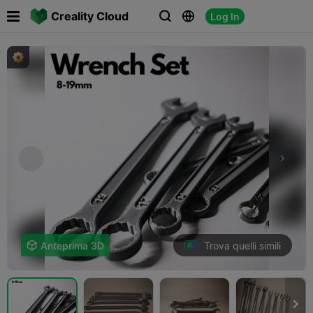

Creality Cloud
Log In



Trova quelli simili

Anteprima 3D
