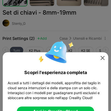
Set di chiavi - 8mm-19mm
Stenly_G
Print Settings (2)
Add
Casa
Utensili e Ricambi



Tutti
K2 Plus
K2 Pro
K2
K2 SE
SPARKX

0.2mm layer, 2 walls, 15% infill
Scopri l'esperienza completa
Autore
01h 53m
2 plates
53.23g



Accedi a tutti i dettagli dei modelli, approfitta del taglio in
cloud senza interruzioni e della stampa con un solo clic.
0.2mm layer, 2 walls, 15% infill -k2 plus
Interagisci con i modelli per guadagnare punti esclusivi e
sbloccare altre sorprese solo nell'app Creality Cloud!
01h 29m
1 plates
53.88g


