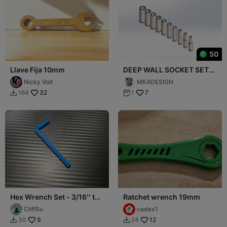
50
Llave Fija 10mm
DEEP WALL SOCKET SET
CONTAINS 10 SIZES
Nicky Volt
MKADESIGN
32
7
164
1


Hex Wrench Set - 3/16′′ to
Ratchet wrench 19mm
1/2′′
CliffSu
cadex1
9
12
30
24

