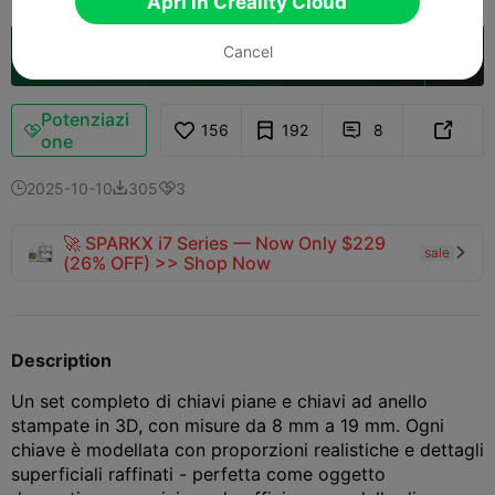
Apri in Creality Cloud
Cancel
Apri in Creality Cloud

Potenziazi
156
192
8



one
2025-10-10
305
3



🚀 SPARKX i7 Series — Now Only $229
sale

(26% OFF) >> Shop Now
Description
Un set completo di chiavi piane e chiavi ad anello
stampate in 3D, con misure da 8 mm a 19 mm. Ogni
chiave è modellata con proporzioni realistiche e dettagli
superficiali raffinati - perfetta come oggetto