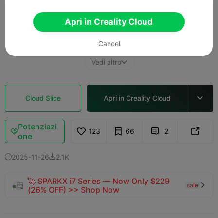
0.2mm layer, 2 walls, 10% infill
Apri in Creality Cloud
07m 51s
1 plates
3.15g



Cancel
Vedi altro

Cloud Slice
Apri in Creality Cloud

Potenziazi
123
66
2



one
2025-11-26
2.1K


🚀 SPARKX i7 Series — Now Only $229
sale

(26% OFF) >> Shop Now