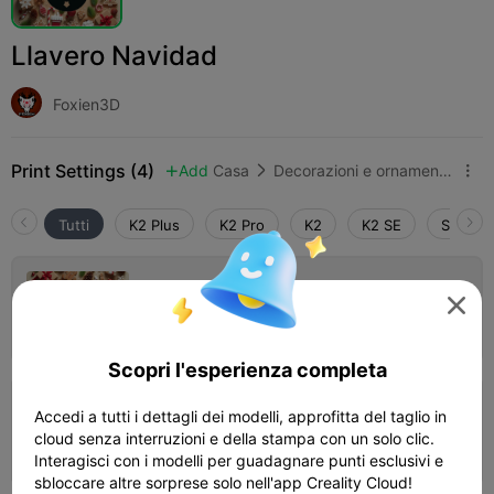
Llavero Navidad
Foxien3D
Print Settings (4)
Add
Casa
Decorazioni e ornamenti per la casa



Tutti
K2 Plus
K2 Pro
K2
K2 SE
SPARKX
0.08mm layer, 2 walls, 10% infill

Autore
15m 45s
1 plates
3.07g



Scopri l'esperienza completa
0.08mm layer, 2 walls, 15% infill
Accedi a tutti i dettagli dei modelli, approfitta del taglio in
cloud senza interruzioni e della stampa con un solo clic.
11m 32s
1 plates
4.42g



Interagisci con i modelli per guadagnare punti esclusivi e
sbloccare altre sorprese solo nell'app Creality Cloud!