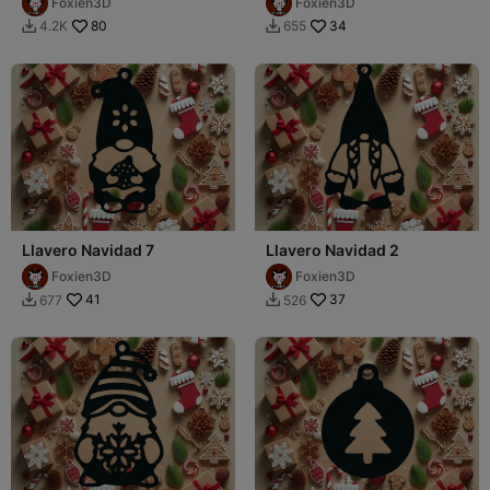
Foxien3D
Foxien3D
80
34
4.2K
655


Llavero Navidad 7
Llavero Navidad 2
Foxien3D
Foxien3D
41
37
677
526

