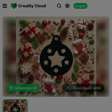

Creality Cloud
Log In



Trova quelli simili

Anteprima 3D