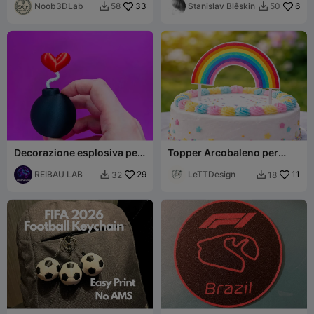
Mondo Creality
Noob3DLab
33
Stanislav Blêskin
6
58
50


Decorazione esplosiva per
Topper Arcobaleno per
San Valentino
Torta
REIBAU LAB
29
LeTTDesign
11
32
18

