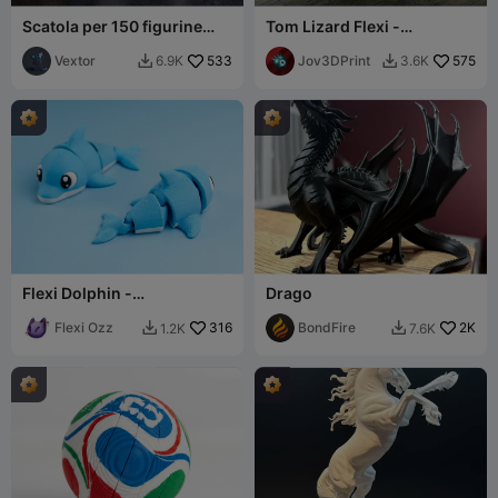
Scatola per 150 figurine
Tom Lizard Flexi -
della Coppa del Mondo
Multicolore
Vextor
533
Jov3DPrint
575
6.9K
3.6K


Flexi Dolphin -
Drago
Giocattolo/Portachiavi
Flexi Ozz
316
BondFire
2K
1.2K
7.6K

