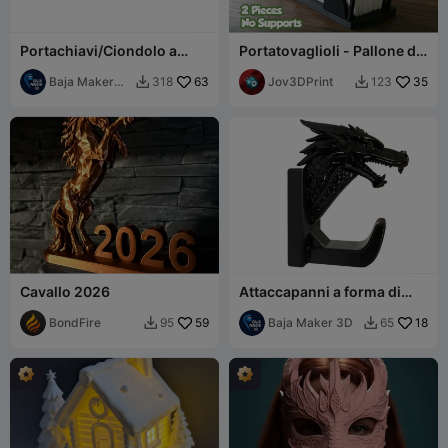
Portachiavi/Ciondolo a
Portatovaglioli - Pallone da
forma di Cappello da
calcio
Cowboy
Baja Maker
63
Jov3DPrint
35
318
123


3D
Cavallo 2026
Attaccapanni a forma di
drago per zaini e giacche
BondFire
59
Baja Maker 3D
18
95
65

