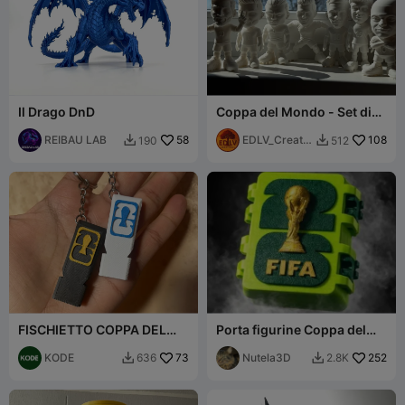
Il Drago DnD
Coppa del Mondo - Set di
giocatori
REIBAU LAB
58
EDLV_Creatio
108
190
512


ns
FISCHIETTO COPPA DEL
Porta figurine Coppa del
MONDO
Mondo 2026
KODE
73
Nutela3D
252
636
2.8K

