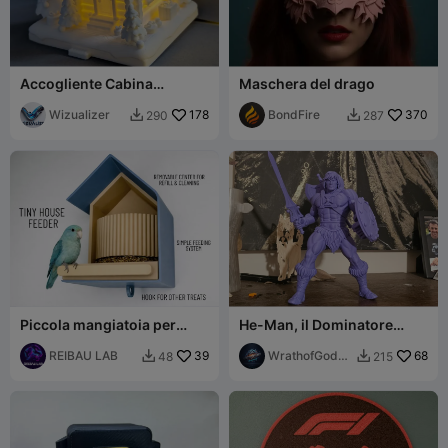
Accogliente Cabina
Maschera del drago
Invernale - Bruciatore di
Incensi e Portacandele LED
Wizualizer
178
BondFire
370
290
287


Piccola mangiatoia per
He-Man, il Dominatore
uccelli e pappagalli
dell'Universo
REIBAU LAB
39
WrathofGod19
68
48
215


74 3d