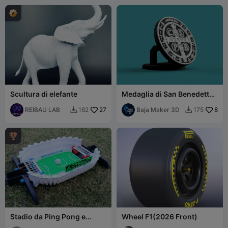
Scultura di elefante
Medaglia di San Benedetto
con Base – Decorazione /
REIBAU LAB
27
Protezione
Baja Maker 3D
8
162
175



Stadio da Ping Pong e
Wheel F1(2026 Front)
Calcio della Coppa del