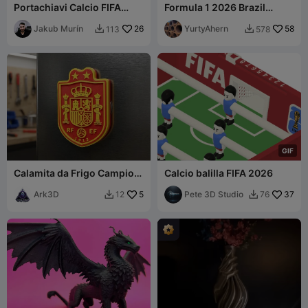
Portachiavi Calcio FIFA
Formula 1 2026 Brazil
2026 Stampa Facile / No
Coaster
CFS
Jakub Murín
26
YurtyAhern
58
113
578


G
I
F
Calamita da Frigo Campioni
Calcio balilla FIFA 2026
del Mondo Spagna 2026
Ark3D
5
Pete 3D Studio
37
12
76

