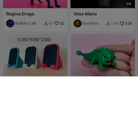
G
I
F
Regina Drago
Vaso Mano
REIBAU LAB
32
BondFire
329
47
1.3K


Supporto per telefono
Ciondolo portachiavi con
ELORA
dinosauro cucciolo
REIBAU LAB
5
REIBAU LAB
19
34
22

