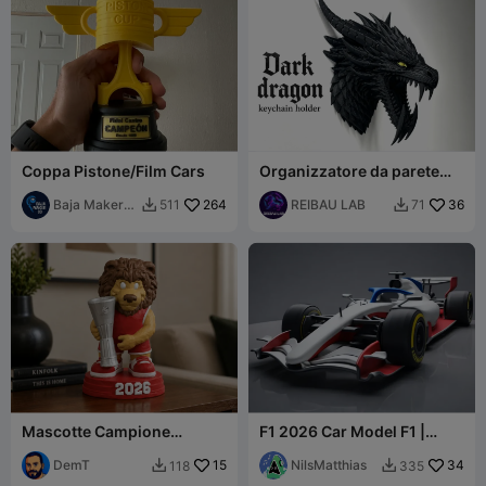
Coppa Pistone/Film Cars
Organizzatore da parete
per portachiavi Drago
Baja Maker
264
Oscuro
REIBAU LAB
36
511
71


3D
Mascotte Campione
F1 2026 Car Model F1 |
dell'Eurolega 2026
Formula 1
dell'Olympiacos
DemT
15
NilsMatthias
34
118
335

