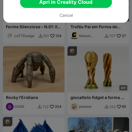
Apri in Creality Cloud
Cancel
Forme Silenziose – N.01: Il
Troféu Pai em Forma de
Gatto
Chave Inglesa
LeTTDesign
154
Nelson
37
551
107


Gouveia
G
I
F
Rocky l'Eridiano
giocattolo fidget a forma di
trofeo
GG96
204
piodeer
85
722
352

