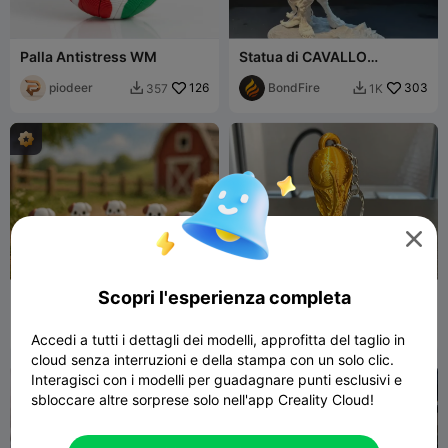
Palla Antistress WM
Statua di CAVALLO
REALISTICO
piodeer
126
BondFire
303
357
1K



Scopri l'esperienza completa
Mini Esercito di Cani
portachiavi Coppa del
Mondo FIFA-Copa del
LeTTDesign
84
Mundo texturizzata (AMS)
Dafest
140
211
1.3K


Accedi a tutti i dettagli dei modelli, approfitta del taglio in
cloud senza interruzioni e della stampa con un solo clic.
Interagisci con i modelli per guadagnare punti esclusivi e
sbloccare altre sorprese solo nell'app Creality Cloud!