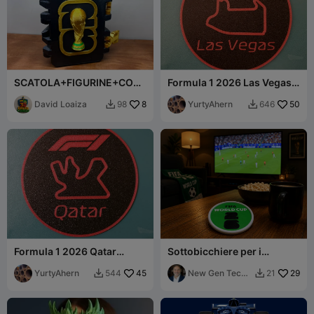
SCATOLA+FIGURINE+COPP
Formula 1 2026 Las Vegas
A+DEL+MONDO+2026+***
Coaster
**
David Loaiza
8
YurtyAhern
50
98
646


Formula 1 2026 Qatar
Sottobicchiere per i
Coaster
Mondiali di Calcio 2026
YurtyAhern
45
New Gen Tech
29
544
21


SA