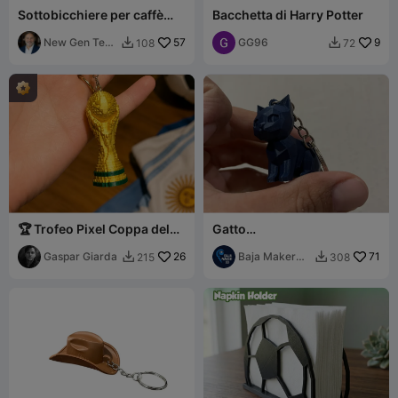
Sottobicchiere per caffè
Bacchetta di Harry Potter
Coppa del Mondo di Calcio
2026
New Gen Tech
57
GG96
9
108
72


SA
🏆 Trofeo Pixel Coppa del
Gatto
Mondo 2026
geometrico/Portachiavi
Gaspar Giarda
26
Baja Maker
71
215
308


3D