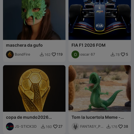
maschera da gufo
FIA F1 2026 FOM
BondFire
119
oscar 67
5
162
78


copa de mundo2026
Tom la lucertola Meme -
versión lampara
Jumpers (Film 2026)
JS-STICK3D
27
(Creality)
FANTASY_PRI
38
160
176


NT