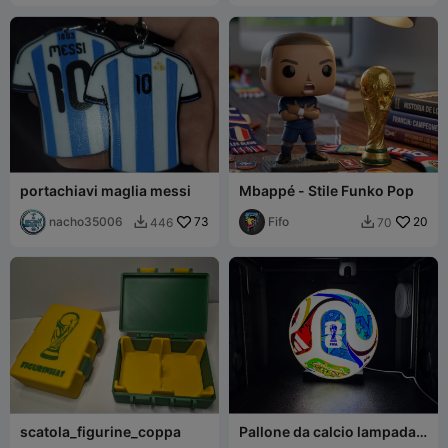
portachiavi maglia messi
Mbappé - Stile Funko Pop
nacho35006
73
Fifo
20
446
70


scatola_figurine_coppa
Pallone da calcio lampada
FIFA 2026 CFS 12 colori