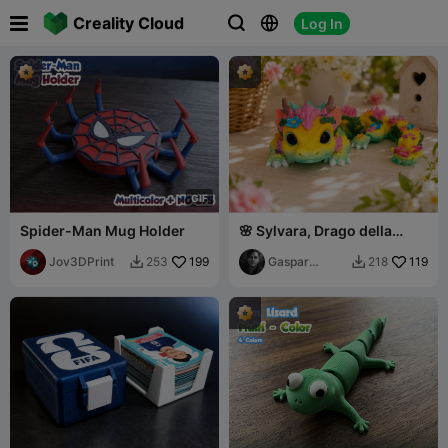

Creality Cloud
Log In



G
I
F
Spider-Man Mug Holder
🌸 Sylvara, Drago della
Primavera- 2026
Jov3DPrint
199
Gaspar
119
253
218


Giarda