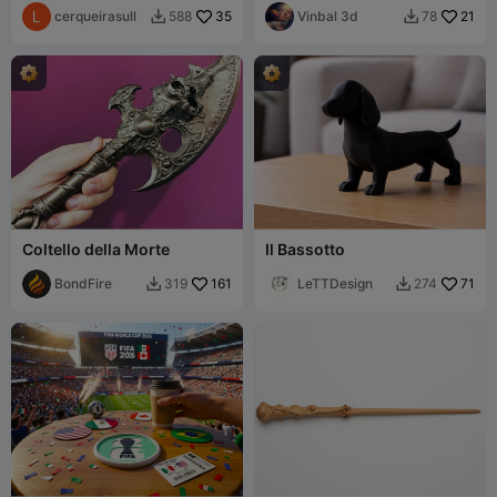
cerqueirasull
35
Vinbal 3d
21
588
78


Coltello della Morte
Il Bassotto
BondFire
161
LeTTDesign
71
319
274

