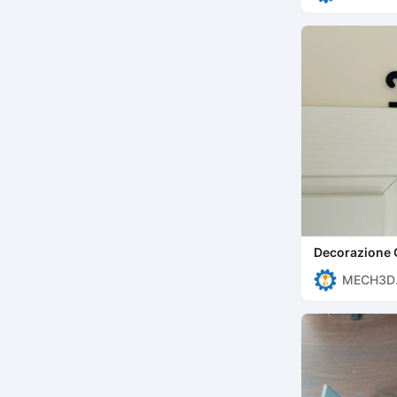
PRINTIN
Decorazione G
Ornamento pe
MECH3D
PRINTIN