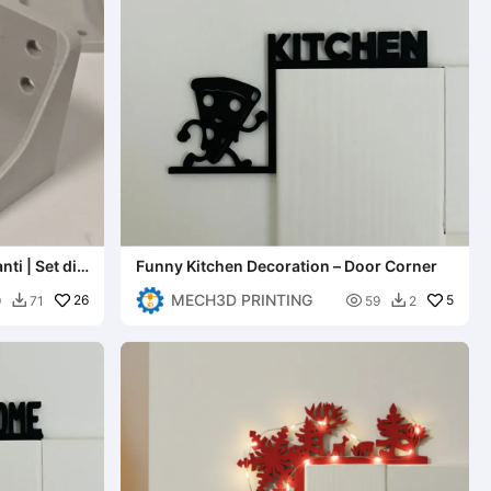
nti | Set di
Funny Kitchen Decoration – Door Corner
MECH3D PRINTING
26

5
9
71
59
2

