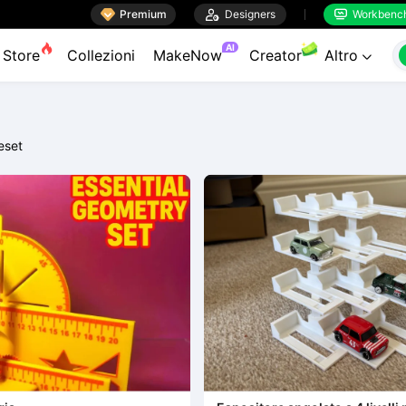

Premium

Designers
Workbenc


AI
Store
Collezioni
MakeNow
Creator
Altro

eset