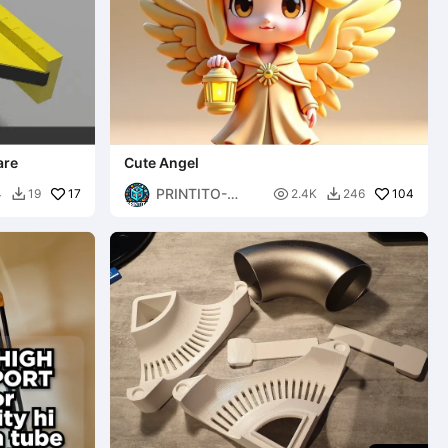
are
Cute Angel
PRINTITO-
17

104
4
19
2.4K
246


AdultsXXX3D