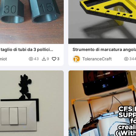
 taglio di tubi da 3 pollici
Strumento di marcatura angol
, 45)
miot
ToleranceCraft

3

43
9
34
