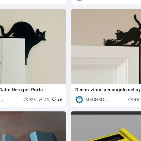
G
atto Nero per Porta -
Decorazione per angolo della 
r Cornice
gatto
MECH3D

29

253
45
419

G
PRINTING