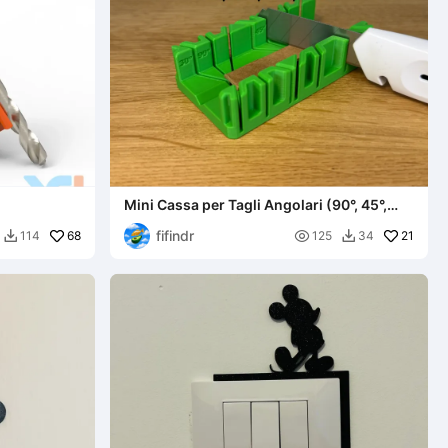
Mini Cassa per Tagli Angolari (90°, 45°,
30°, 22.5°)
fifindr
68

21
114
125
34

