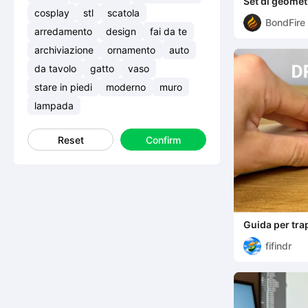
Set di geomet
cosplay
stl
scatola
BondFire
arredamento
design
fai da te
archiviazione
ornamento
auto
da tavolo
gatto
vaso
stare in piedi
moderno
muro
lampada
Reset
Confirm
Guida per tr
fifindr