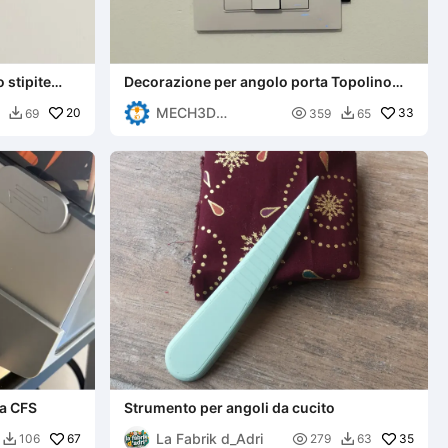
 stipite
Decorazione per angolo porta Topolino
Disney
MECH3D
20

33
69
359
65


PRINTING
la CFS
Strumento per angoli da cucito
La Fabrik d_Adri
67

35
106
279
63

