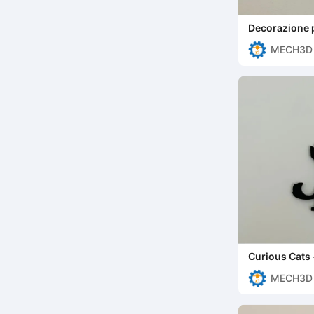
Decorazione p
Mouse
MECH3D 
Curious Cats 
Decoration
MECH3D 