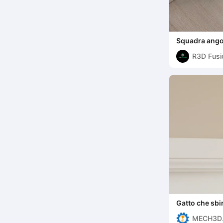
Squadra ango
R3D Fusi
Gatto che sbir
MECH3D