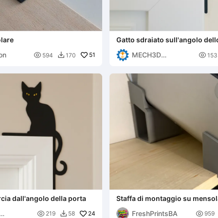
lare
Gatto sdraiato sull'angolo dello
della porta
on
MECH3D

51

594
170
153

PRINTING
cia dall'angolo della porta
Staffa di montaggio su menso
FreshPrintsBA

24

219
58
959
