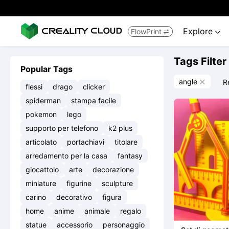
Explore
FlowPrint


Tags Filter
Popular Tags
angle
R

flessi
drago
clicker
spiderman
stampa facile
pokemon
lego
supporto per telefono
k2 plus
articolato
portachiavi
titolare
arredamento per la casa
fantasy
giocattolo
arte
decorazione
miniature
figurine
sculpture
carino
decorativo
figura
home
anime
animale
regalo
statue
accessorio
personaggio