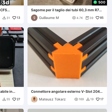
500
 CFS
Sagome per il taglio dei tubi 60,3 mm R76,
Y HI
76,1 mm R95, 63,5 mm R90
Guillaume M
13

85
31
4.7K
39


abile in
Connettore angolare esterno V-Slot 2040
mensioni
(Staffa a L alta)
Mateusz Tokarz
27

17
55
169
19

