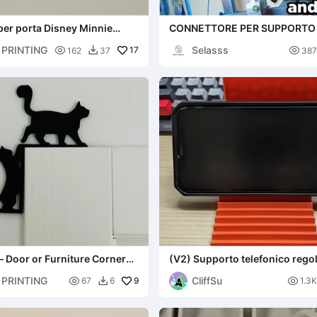
er porta Disney Minnie
CONNETTORE PER SUPPORTO
SUPERIORE SOPRA LA CREALIT
PRINTING
Selasss

17

162
37
387

– Door or Furniture Corner
(V2) Supporto telefonico regol
angolazione per telefoni di di
PRINTING
CliffSu

9
standard

67
6
1.3K
