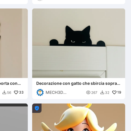
porta con
Decorazione con gatto che sbircia sopra
porta o cornice
MECH3D
33

19
56
267
32


PRINTING
