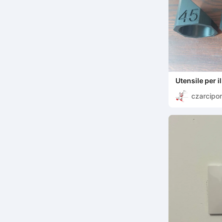
Utensile per il
(angoli 15, 30
czarcipo