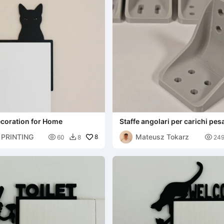
ecoration for Home
Staffe angolari per carichi pesa
staffe a L M4
PRINTING
Mateusz Tokarz

8

60
8
24
