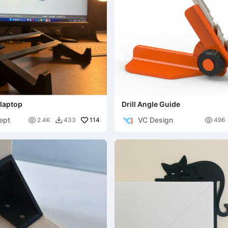
 laptop
Drill Angle Guide
ept
VC Design

114

2.4K
433
496
