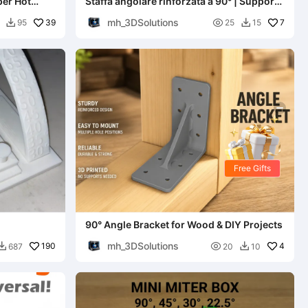
per Hot
Staffa angolare rinforzata a 90° | Supporto
angolare robusto per il fai-da-te
mh_3DSolutions
39

7
95
25
15


Free Gifts
90° Angle Bracket for Wood & DIY Projects
mh_3DSolutions
190

4
687
20
10

