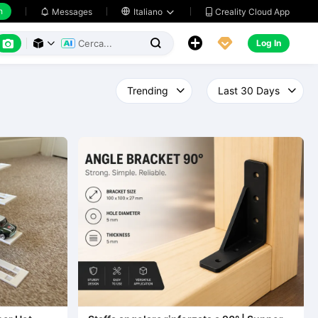
h
Creality Cloud App
Messages

Italiano






Log In


