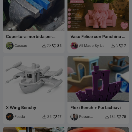
Copertura morbida per
Vaso Felice con Panchina e
ganasce di morsa
Gattino che Dorme
Cascao
35
All Made By Us
7
72
3


X Wing Benchy
Flexi Bench + Portachiavi
Fossla
17
Роман
75
35
184


Викторович