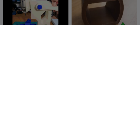
G
I
F
Fresa da banco con morsa
Sgabello a sella decorativo
a croce
/ Poggiapiedi con vano
Vilaco
33
contenitore
Millin3dStudio
27
322
28


Sitting hollow knight
Print Test Heart
character
Arseney
1
kiltro lab
31
6
99


Prikhodkov