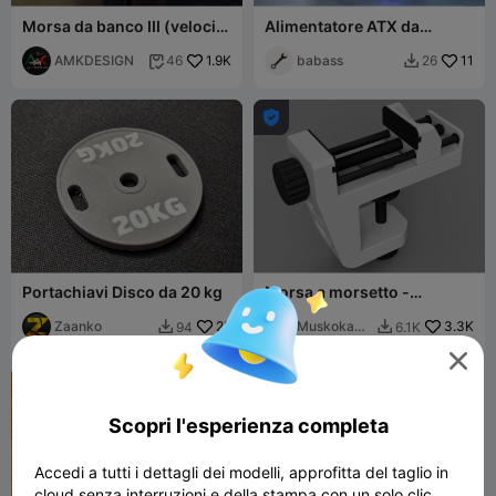
Morsa da banco III (velocità
Alimentatore ATX da
di traslazione: 5,5 - 11 - 22
laboratorio / banco di
mm/giro)
AMKDESIGN
1.9K
prova (3,3V / 5V / 12V)
babass
11
46
26



Portachiavi Disco da 20 kg
Morsa a morsetto -
completamente stampabile
Zaanko
25
in 3D
MuskokaRe
3.3K
94
6.1K


search

Scopri l'esperienza completa
Accedi a tutti i dettagli dei modelli, approfitta del taglio in
cloud senza interruzioni e della stampa con un solo clic.