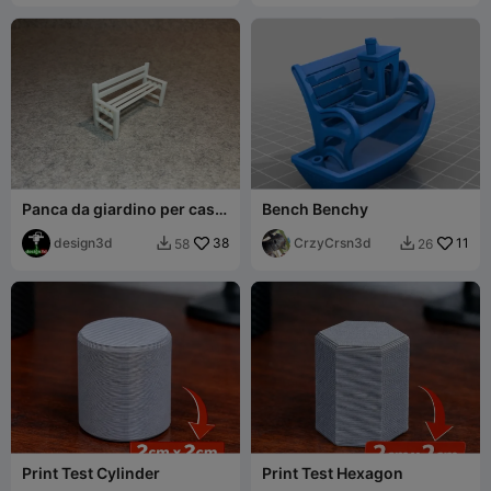
Panca da giardino per casa
Bench Benchy
delle bambole in miniatura
design3d
38
CrzyCrsn3d
11
58
26


Print Test Cylinder
Print Test Hexagon