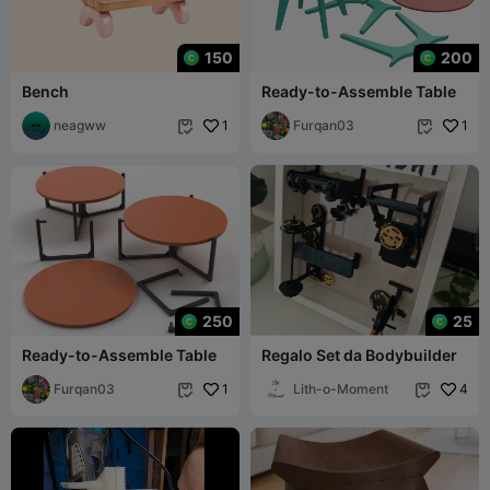
150
200
Bench
Ready-to-Assemble Table
neagww
1
Furqan03
1


250
25
Ready-to-Assemble Table
Regalo Set da Bodybuilder
Furqan03
1
Lith-o-Moment
4

