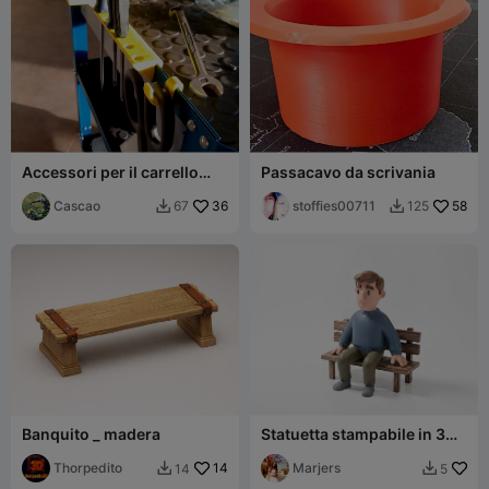
Accessori per il carrello
Passacavo da scrivania
portautensili
Cascao
36
stoffies00711
58
67
125


Banquito _ madera
Statuetta stampabile in 3D
di uomo seduto su una
Thorpedito
14
panchina, Varie
Marjers
14
5

