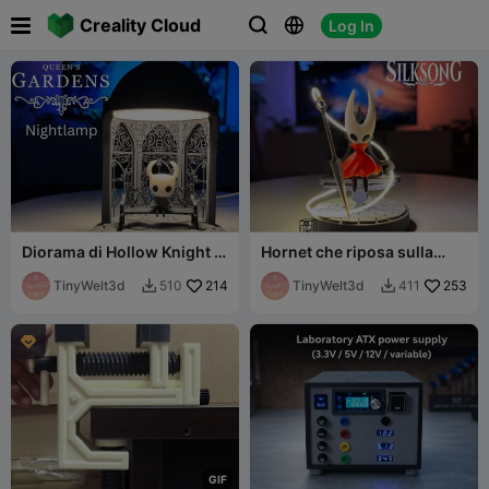

Creality Cloud
Log In



Diorama di Hollow Knight -
Hornet che riposa sulla
Panchina del Giardino della
panchina - Silksong - LED -
Regina
TinyWelt3d
214
NO AMS
TinyWelt3d
253
510
411



G
I
F