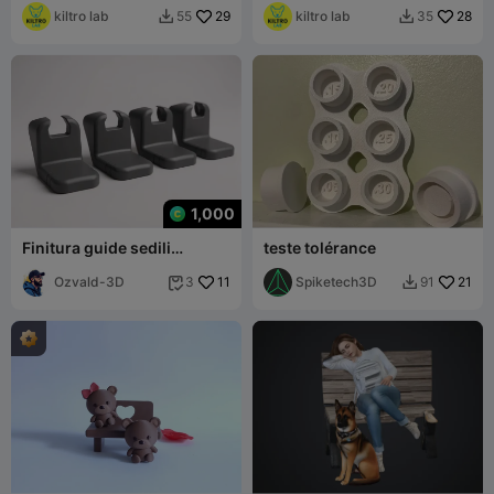
kiltro lab
29
kiltro lab
28
55
35


1,000
Finitura guide sedili
teste tolérance
conducente e passeggero
per Toyota Hilux 2010
Ozvald-3D
11
Spiketech3D
21
3
91

