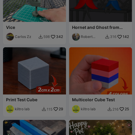
Vice
Hornet and Ghost from
Hollow Knight
Carlos Zz
342
Robert
142
598
316


Bossard
Print Test Cube
Multicolor Cube Test
kiltro lab
29
kiltro lab
25
115
216

