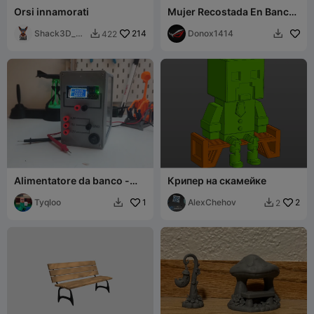
Orsi innamorati
Mujer Recostada En Banca
Descansando Junto A Su
Shack3D_pri
214
Perro
Donox1414
422


nt
Alimentatore da banco -
Крипер на скамейке
ATX
Tyqloo
1
AlexChehov
2
2

