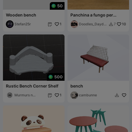
50
Wooden bench
Panchina a fungo per
giardino fatato
Stefan25r
1
Doodles_Daydre
10
7


ams
500
Rustic Bench Corner Shelf
bench
Murmurs n
1
cambunne


Mechanica