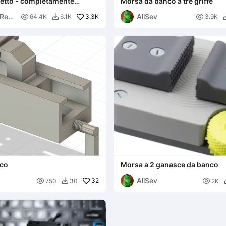
etto - completamente
Morsa da banco a tre griffe
 3D
Res
AliSev

3.3K

64.4K
6.1K
3.9K

nco
Morsa a 2 ganasce da banco
AliSev

32

750
30
2K
