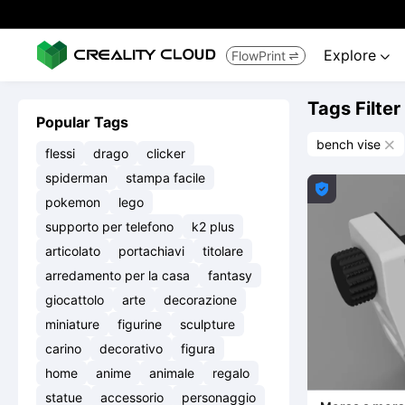
Explore
FlowPrint


Tags Filter
Popular Tags
bench vise

flessi
drago
clicker
spiderman
stampa facile

pokemon
lego
supporto per telefono
k2 plus
articolato
portachiavi
titolare
arredamento per la casa
fantasy
giocattolo
arte
decorazione
miniature
figurine
sculpture
carino
decorativo
figura
home
anime
animale
regalo
statue
accessorio
personaggio