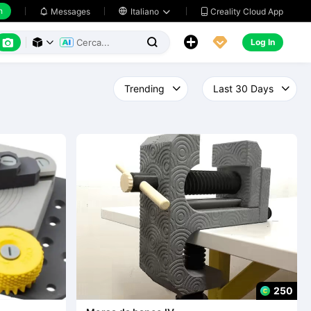
h
Creality Cloud App
Messages

Italiano






Log In



250