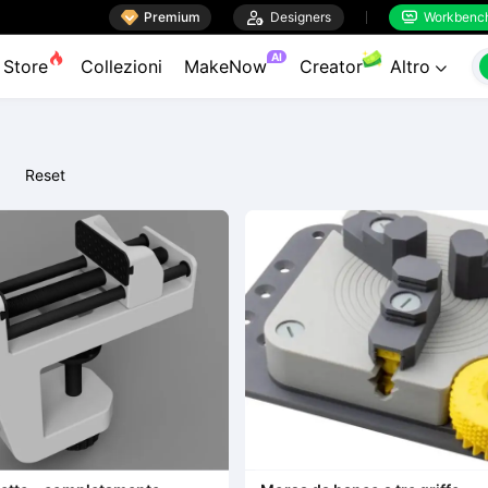

Premium

Designers
Workbenc


AI
Store
Collezioni
MakeNow
Creator
Altro

Reset