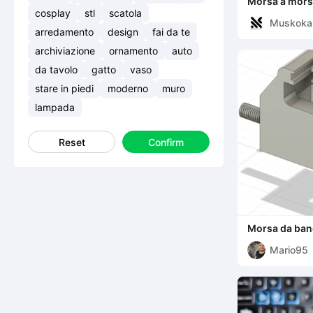
Morsa a mors
stampabile in
cosplay
stl
scatola
Muskoka
arredamento
design
fai da te
earch
archiviazione
ornamento
auto
da tavolo
gatto
vaso
stare in piedi
moderno
muro
lampada
Reset
Confirm
Morsa da ba
Mario95