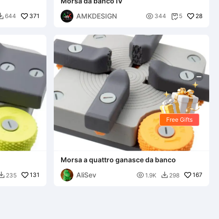
Morsa da banco IV
AMKDESIGN
371

28
644
344
5


Free Gifts
Morsa a quattro ganasce da banco
AliSev
131

167
235
1.9K
298

