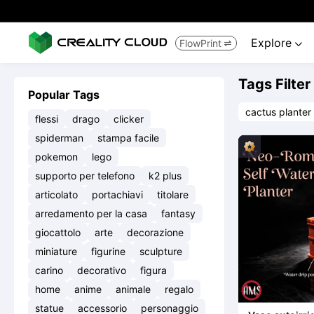
Explore
FlowPrint


Tags Filter
Popular Tags
cactus planter
flessi
drago
clicker
spiderman
stampa facile
pokemon
lego
supporto per telefono
k2 plus
articolato
portachiavi
titolare
arredamento per la casa
fantasy
giocattolo
arte
decorazione
miniature
figurine
sculpture
carino
decorativo
figura
home
anime
animale
regalo
statue
accessorio
personaggio