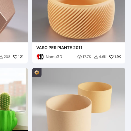
VASO PER PIANTE 2011
Namu3D
121

1.9K
208
17.7K
4.6K

