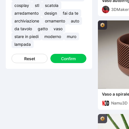
Vaso autoirr
vaschetta ra
cosplay
stl
scatola
3DMaker
arredamento
design
fai da te
Official
archiviazione
ornamento
auto
da tavolo
gatto
vaso
stare in piedi
moderno
muro
lampada
Reset
Confirm
Vaso a spiral
piante geomet
Namu3D