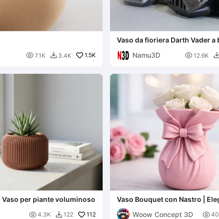
Vaso da fioriera Darth Vader a
contenuto di polietilene
Namu3D

1.5K

7.1K
3.4K
12.6K

 Vaso per piante voluminoso
Vaso Bouquet con Nastro | Ele
a Borsa di Fiori con Fiocco
Woow Concept 3D

112

4.3K
122
40
