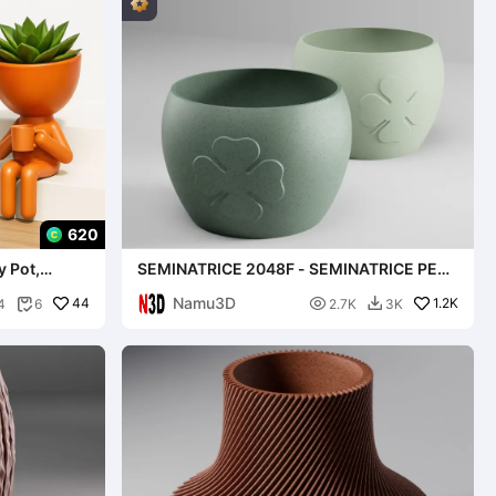
620
y Pot,
SEMINATRICE 2048F - SEMINATRICE PER
TRIFOGLIO
Namu3D
44

1.2K
4
6
2.7K
3K

