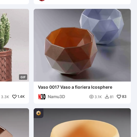
ial
G
I
F
Vaso 0017 Vaso a fioriera Icosphere
Namu3D
1.4K

83
3.3K
3.1K
81

