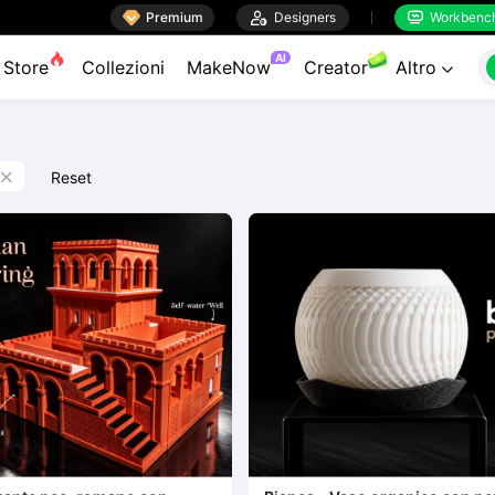

Premium

Designers
Workbenc


AI
Store
Collezioni
MakeNow
Creator
Altro

Reset
