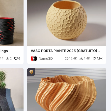
hings
VASO PORTA PIANTE 2025 (GRATUITO)
VASO VORONOI
Namu3D
6

1.9K
44
2
16.4K
4.4K

