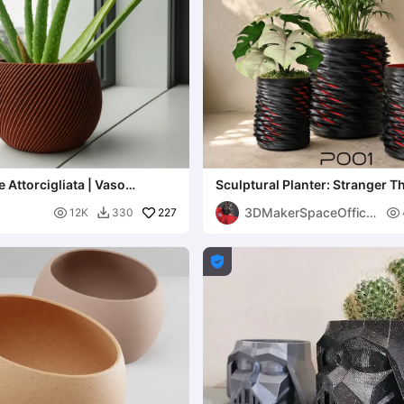
 Attorcigliata | Vaso
Sculptural Planter: Stranger T
oderno
3DMakerSpaceOfficia

227

12K
330

l
