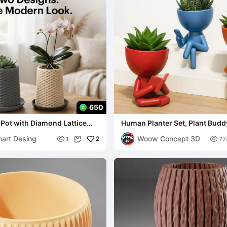
650
Pot with Diamond Lattice
Human Planter Set, Plant Budd
 Tray
Robert Succulent Planter
mart Desing
Woow Concept 3D

2

1
77
