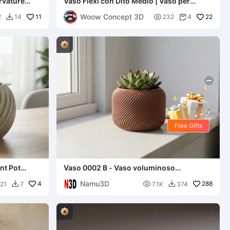
rvature
Vaso Flexi con Dito Medio | Vaso per
Piante Articolato con Faccina Sorridente
Woow Concept 3D
11

22
2
14
232
4


Free Gifts
nt Pot
Vaso 0002 B - Vaso voluminoso
attorcigliato
Namu3D
4

288
21
7
7.1K
374

