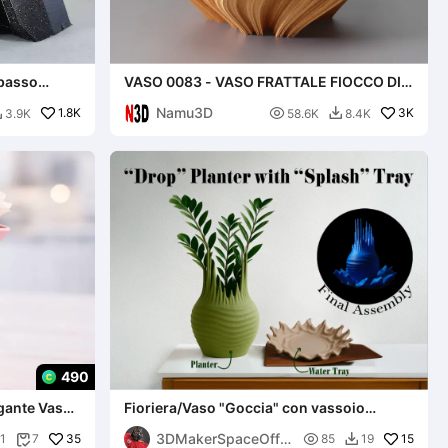
 basso
VASO 0083 - VASO FRATTALE FIOCCO DI
NEVE DI KOCH
Namu3D
1.8K

3K
3.9K
58.6K
8.4K


490
gante Vaso
Fioriera/Vaso "Goccia" con vassoio
"Schizzo"
3DMakerSpaceOffic
35

15
1
7
85
19

