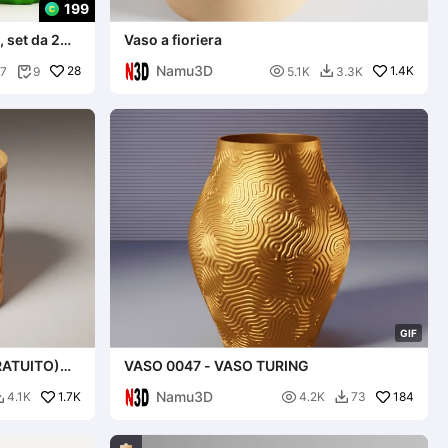
199
, set da 2
Vaso a fioriera
Namu3D
28

1.4K
7
9
5.1K
3.3K


G
I
F
RATUITO)
VASO 0047 - VASO TURING
Namu3D
1.7K

184
4.1K
4.2K
73

