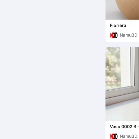
Fioriera
Namu3D
Vaso 0002 B -
Namu3D