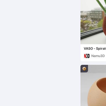
VASO - Spirale
Decorativo M
Namu3D