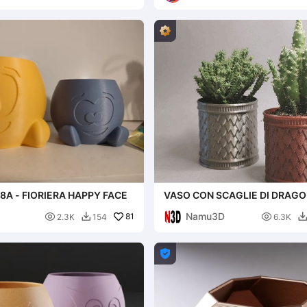
8A - FIORIERA HAPPY FACE
VASO CON SCAGLIE DI DRAGO
Namu3D

81

2.3K
154
6.3K

