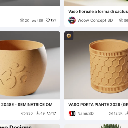
Vaso floreale a forma di cactus
pz., vaso a forma di cactus
Woow Concept 3D

121

2K
486
86

 2048E - SEMINATRICE OM
VASO PORTA PIANTE 2029 (G
VASO ESAGONALE
Namu3D

17

930
49
12.5K
