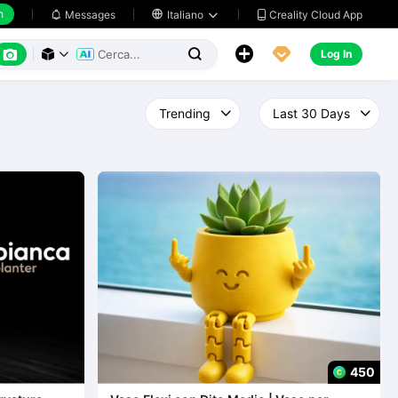
h
Creality Cloud App
Messages

Italiano






Log In



450