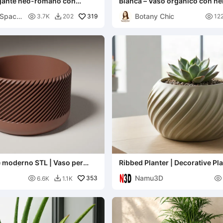
igante neo-romano con
Bianca – Vaso organico con ne
ccogliacqua
ondulate
Space
Botany Chic

319

3.7K
202
12

e moderno STL | Vaso per
Ribbed Planter | Decorative Pla
rico | Stampa 3D F
26005 A
Namu3D

353

6.6K
1.1K
