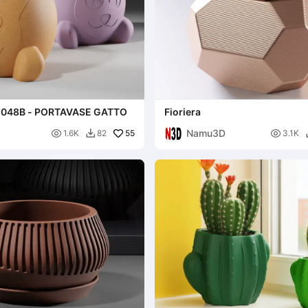
048B - PORTAVASE GATTO
Fioriera
Namu3D

55

1.6K
82
3.1K
