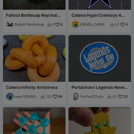
Fallout Bottlecap Keychain /
Catena Hype Cowboys 4
Ornament
Life con Stella
Rabbit Workshop
6
Ƒʉͫcͧкͭιͪηͣ_CHRIS
4
8
42


Catena Infinity Antistress
Portachiavi Legends Never
Die
user1289998
94
ForFunCZech
30
150
43


700