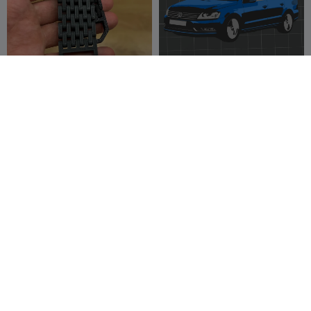
Portachiavi Intrecciato
Portachiavi VW Passat B7
Resistente
Variant
kraev
110
ForFunCZech
29
253
50



Collana serpente STL
Creality K2 Plus Bowden
Clip
Lrgfry
170
Thony67
382
348
2.2K


