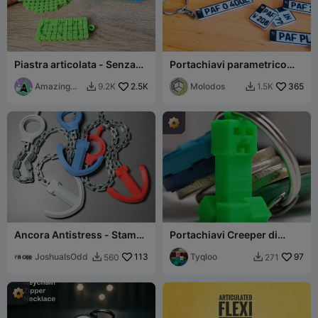
Piastra articolata - Senza
Portachiavi parametrico
supporto - Stampa sul
con targa per auto/moto
posto
Amazing
2.5K
Molodos
365
9.2K
1.5K


STL
Creator
Ancora Antistress - Stampa
Portachiavi Creeper di
in Posto Ancora per Giochi
Minecraft
Misti!
JoshuaIsOdd
113
Tyqloo
97
560
271

