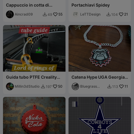
Cappuccio in cotta di
Portachiavi Spidey
maglia
Aincrad09
55
LeTTDesign
21
49
104


Guida tubo PTFE Creality
Catena Hype UGA Georgia
K2 Plus Pro Combo LOTR Il
Bulldogs | Spina di pesce
Signore degli Anelli
Millin3dStudio
50
Print-in-Place
Bluegrass
11
197
113


Builders