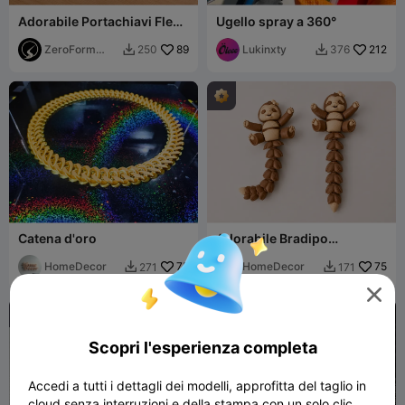
Adorabile Portachiavi Flexi
Ugello spray a 360°
Cucciolo di Shih-tzu
ZeroForm
89
Lukinxty
212
250
376


Studio
Catena d'oro
Adorabile Bradipo
Flessibile Articolato
HomeDecor
75
HomeDecor
75
271
171




Scopri l'esperienza completa
Accedi a tutti i dettagli dei modelli, approfitta del taglio in
cloud senza interruzioni e della stampa con un solo clic.