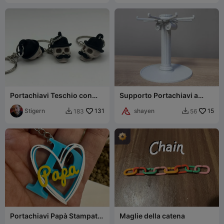
Portachiavi Teschio con
Supporto Portachiavi a
Cappello
Carosello - Incastro a
Stigern
131
Scatto / Blocco
shayen
15
183
56


Portachiavi Papà Stampato
Maglie della catena
in 3D