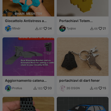
Giocattolo Antistress a
Portachiavi Totem
Maglia con Catena
dell'Immortalità di
Esagonale
fifindr
34
Minecraft
Tyqloo
21
87
66


Aggiornamento catena
portachiavi di dart fener
portacavi Creality K1 SE –
Supporto posteriore +
Protius
33
2G DSGN
15
183
48


maglia catena