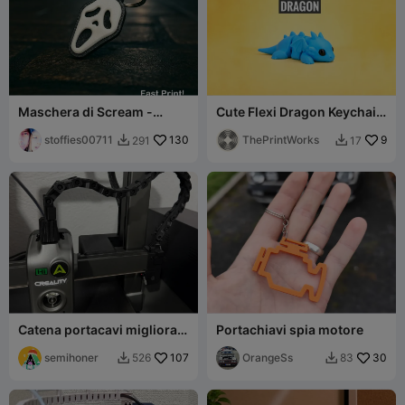
Maschera di Scream -
Cute Flexi Dragon Keychain
Portachiavi
/ Toy
stoffies00711
130
ThePrintWorks
9
291
17


Catena portacavi migliorata
Portachiavi spia motore
con campana per estrusore
per Creality Hi!
semihoner
107
OrangeSs
30
526
83

