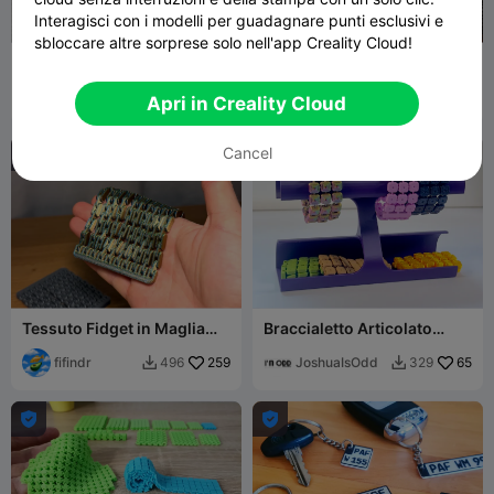
Interagisci con i modelli per guadagnare punti esclusivi e
sbloccare altre sorprese solo nell'app Creality Cloud!
Harry potter themed
Silenziatore per cintura di
keychain
sicurezza
Marlborke
667
Tater Zoid
15
2.1K
79


Apri in Creality Cloud
Cancel
Tessuto Fidget in Maglia
Braccialetto Articolato
Metallica
Fidget Link a Manetta
fifindr
259
JoshuaIsOdd
65
496
329



