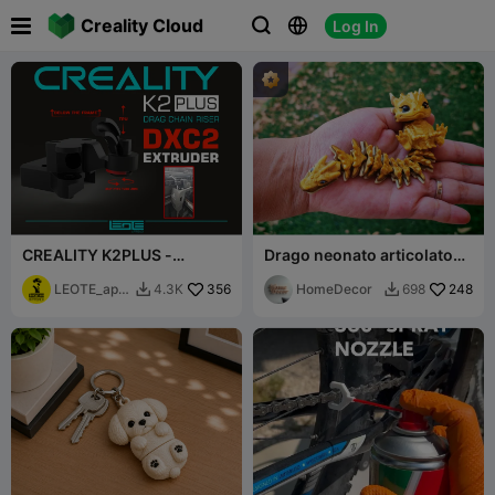

Creality Cloud
Log In



CREALITY K2PLUS -
Drago neonato articolato
SUPPORTO CATENA
Flexi
[ESTRUSORE ORIGINALE E
LEOTE_appr
356
HomeDecor
248
4.3K
698


DXC2]
oach