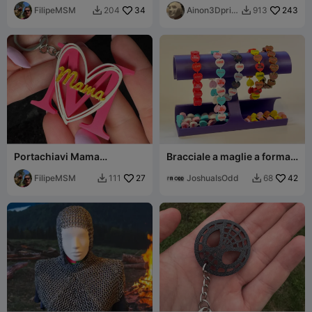
FilipeMSM
34
Ainon3Dprint
243
204
913


cz
Portachiavi Mama
Bracciale a maglie a forma
Stampato in 3D – Regalo
di cuore, regalo di San
per la Festa della Mamma
FilipeMSM
27
Valentino
JoshuaIsOdd
42
111
68

