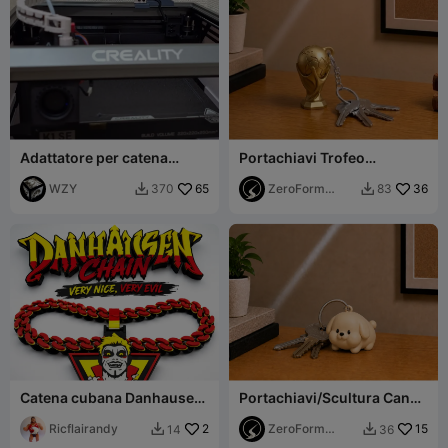
Adattatore per catena
Portachiavi Trofeo
portacavi Creality K1 SE
Champions di Calcio
WZY
65
(Senza supporti)
ZeroForm
36
370
83


Studio
Catena cubana Danhausen
Portachiavi/Scultura Cane
– Molto bello, molto
Blob a Coda Tonda
stampabile WWE
Ricflairandy
2
ZeroForm
15
14
36


Studio