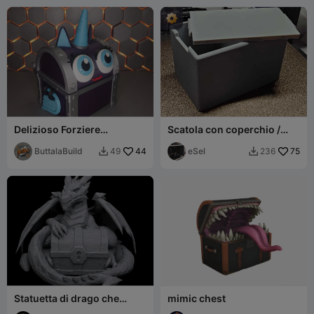
Delizioso Forziere
Scatola con coperchio /
dell'Unicorno (No CFS)
Scatola con coperchio
ButtalaBuild
44
eSel
75
49
236


Statuetta di drago che
mimic chest
custodisce un forziere del