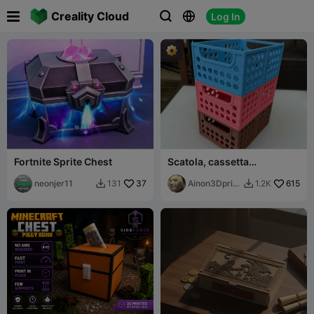

Creality Cloud
Log In



Fortnite Sprite Chest
Scatola, cassetta
160x120x70
neonjer11
37
Ainon3Dprint
615
131
1.2K


cz