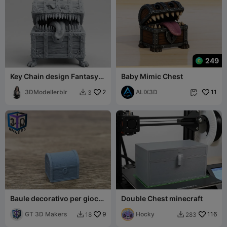
249
Key Chain design Fantasy
Baby Mimic Chest
Mimic Chest
3DModellerblr
2
ALIX3D
11
3


Baule decorativo per giochi
Double Chest minecraft
da tavolo
GT 3D Makers
9
Hocky
116
18
283

