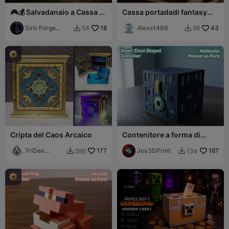
🎮💰 Salvadanaio a Cassa di
Cassa portadadi fantasy
Minecraft 💰🎮
modulare per D&D –
Sirb Forge
18
Chiusura magnetica
Alexs1499
43
54
66


Studio
Cripta del Caos Arcaico
Contenitore a forma di
cassa dell'End -
TriDee
177
Multicolore
Jov3DPrint
167
595
134


Design