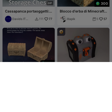
300
G
I
F
Cassapanca portaoggetti:
Blocco d'erba di Minecraft /
stampa in un unico pezzo
Terra / Cassa / Salvadanaio
Davids IT
77
/ Minecraft
lllapik
57
111
5


Garage
490
Inventario DM: Forziere in
Charlie lo scrigno dei
miniatura
mostri
Gracewindale
41
ButtalaBuild
145
5
235

