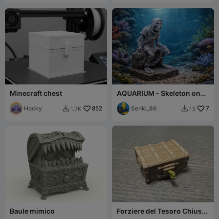
Minecraft chest
AQUARIUM - Skeleton on
the treasure chest
Hocky
852
Senki_86
7
1.7K
15


Baule mimico
Forziere del Tesoro Chiuso
- Terreno DND