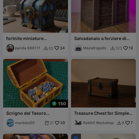
fortnite miniature
Salvadanaio a forziere di
legendary chest
legno con tappo rimovibile
panda 666111
34
Mazetropolis
19
63
103


150
Scrigno del Tesoro
Treasure Chest for Simple
[Versione Multicolore]
Diorama - Clean Scaleable
marbles00
39
Rabbit Workshop
7
21
8


