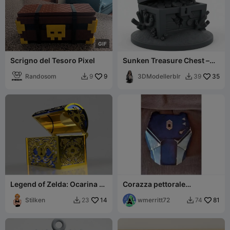
G
I
F
Scrigno del Tesoro Pixel
Sunken Treasure Chest –
Underwater Fantasy
Randosom
9
3DModellerblr
35
9
39


Legend of Zelda: Ocarina of
Corazza pettorale
Time Boss Key Chest
personalizzata per cosplay
Stilken
14
wmerritt72
81
23
74

