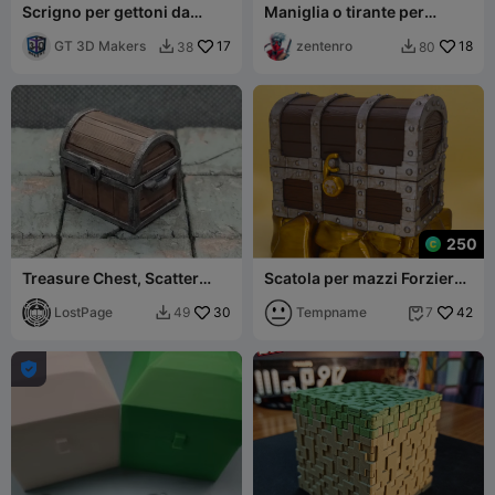
Scrigno per gettoni da
Maniglia o tirante per
gioco da tavolo
cassetto montato
GT 3D Makers
17
frontalmente, robusto e
zentenro
18
38
80


arrotondato
250
Treasure Chest, Scatter
Scatola per mazzi Forziere
Terrain
del Tesoro
LostPage
30
Tempname
42
49
7


