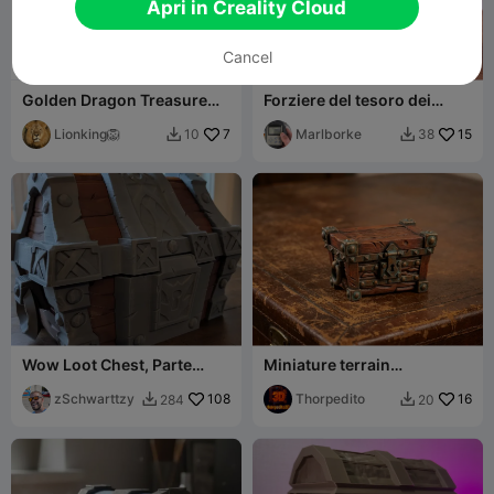
Apri in Creality Cloud
Cancel
Golden Dragon Treasure
Forziere del tesoro dei
Chest
pirati
Lionking🦁
7
Marlborke
15
10
38


Wow Loot Chest, Parte
Miniature terrain
inferiore
Baul_madera
zSchwarttzy
108
Thorpedito
16
284
20

