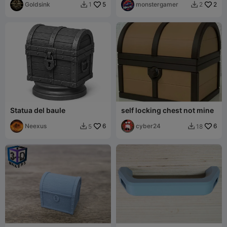
tesoro
Goldsink
5
monstergamer
2
1
2


Statua del baule
self locking chest not mine
Neexus
6
cyber24
6
5
18

