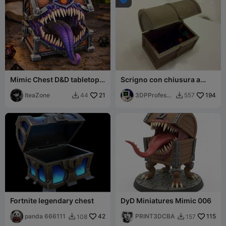
Mimic Chest D&D tabletop
Scrigno con chiusura a
miniature
cerniera
IteaZone
21
3DPProfesso
194
44
557


r
Fortnite legendary chest
DyD Miniatures Mimic 006
panda 666111
42
PRINT3DCBA
115
108
157

