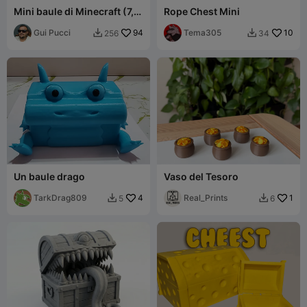
Mini baule di Minecraft (7,5
Rope Chest Mini
cm) – Remix NO AMS
Gui Pucci
94
Tema305
10
256
34


Un baule drago
Vaso del Tesoro
TarkDrag809
4
Real_Prints
1
5
6

