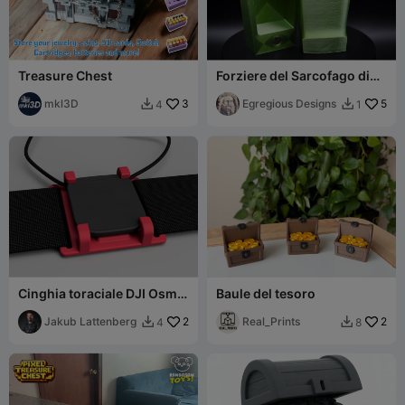
Treasure Chest
Forziere del Sarcofago di
Harkhebit (Stampa in place
mkl3D
3
senza supporti)
Egregious Designs
5
4
1


Cinghia toraciale DJI Osmo
Baule del tesoro
Nano
Jakub Lattenberg
2
Real_Prints
2
4
8

