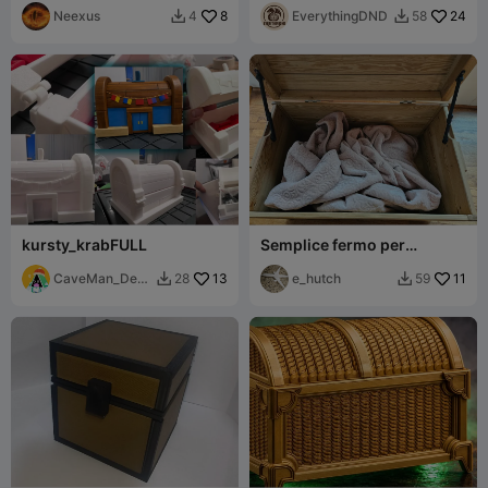
Neexus
8
EverythingDND
24
4
58


kursty_krabFULL
Semplice fermo per
coperchio per cassapanca
CaveMan_Desi
13
dei giocattoli o per
e_hutch
11
28
59


gnsNO_AI
scrivania