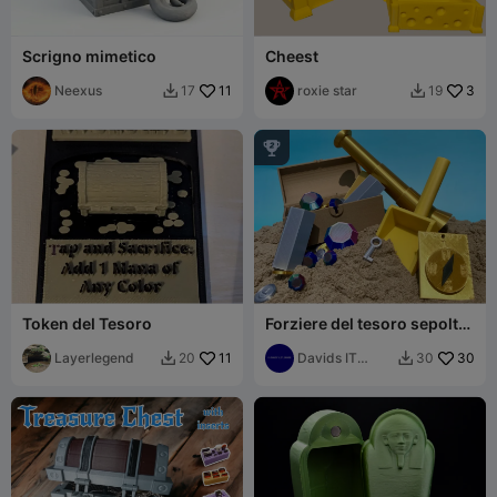
Scrigno mimetico
Cheest
Neexus
11
roxie star
3
17
19



Token del Tesoro
Forziere del tesoro sepolto
in spiaggia: Gemme, pala,
Layerlegend
11
cannocchiale, bussola
Davids IT
30
20
30


Garage