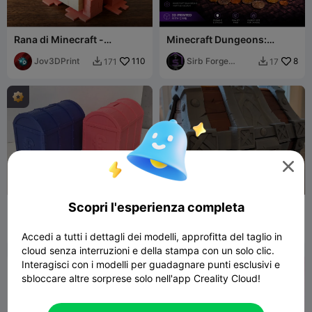
Rana di Minecraft -
Minecraft Dungeons:
Contenitore - NO CFS
Salvadanaio a Forma di
Jov3DPrint
110
Cassa di Legno
Sirb Forge
8
171
17


Studio

Scopri l'esperienza completa
Salvadanaio a forma di
Cassa del Bottino di WoW,
forziere del tesoro
Parte Superiore
Mikie90
153
zSchwarttzy
258
638
418


Accedi a tutti i dettagli dei modelli, approfitta del taglio in
cloud senza interruzioni e della stampa con un solo clic.
Interagisci con i modelli per guadagnare punti esclusivi e
sbloccare altre sorprese solo nell'app Creality Cloud!