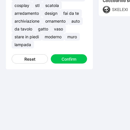
Coccodrillo sc
cosplay
stl
scatola
SKELEXI
arredamento
design
fai da te
archiviazione
ornamento
auto
da tavolo
gatto
vaso
stare in piedi
moderno
muro
lampada
Reset
Confirm