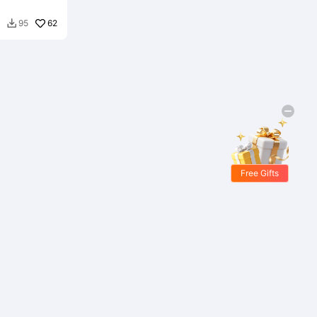
62
95

Free Gifts