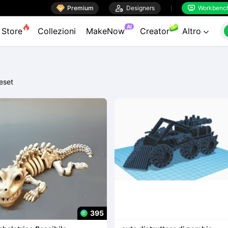

Premium

Designers
Workbenc


AI
Store
Collezioni
MakeNow
Creator
Altro

eset
395