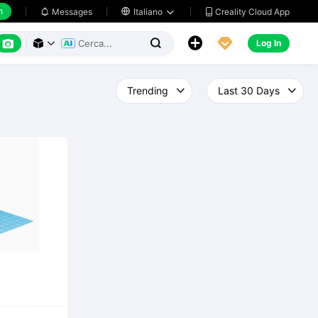
h
Creality Cloud App
Messages

Italiano






Log In


