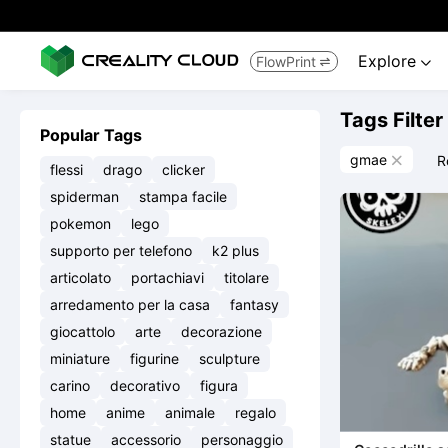
Explore
FlowPrint


Tags Filter
Popular Tags
gmae
R

flessi
drago
clicker
spiderman
stampa facile
pokemon
lego
supporto per telefono
k2 plus
articolato
portachiavi
titolare
arredamento per la casa
fantasy
giocattolo
arte
decorazione
miniature
figurine
sculpture
carino
decorativo
figura
home
anime
animale
regalo
statue
accessorio
personaggio