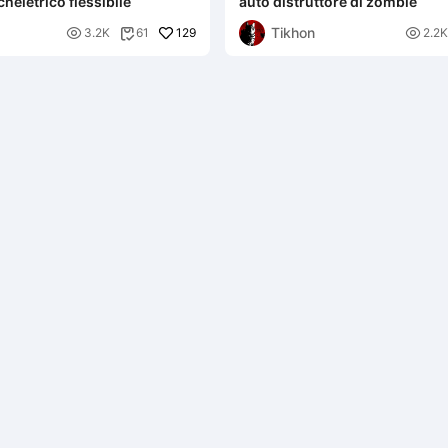
heletrico flessibile
auto distruttore di zombie
Tikhon

129

3.2K
61
2.2K
