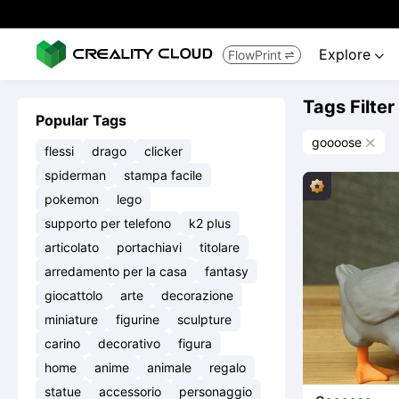
Explore
FlowPrint


Tags Filter
Popular Tags
goooose

flessi
drago
clicker
spiderman
stampa facile
pokemon
lego
supporto per telefono
k2 plus
articolato
portachiavi
titolare
arredamento per la casa
fantasy
giocattolo
arte
decorazione
miniature
figurine
sculpture
carino
decorativo
figura
home
anime
animale
regalo
statue
accessorio
personaggio