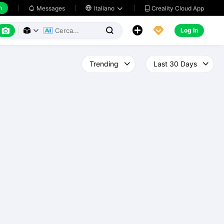
h
Creality Cloud App
Messages

Italiano






Log In


