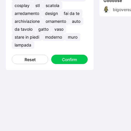
Goooose
cosplay
stl
scatola
bigovere
arredamento
design
fai da te
archiviazione
ornamento
auto
da tavolo
gatto
vaso
stare in piedi
moderno
muro
lampada
Reset
Confirm