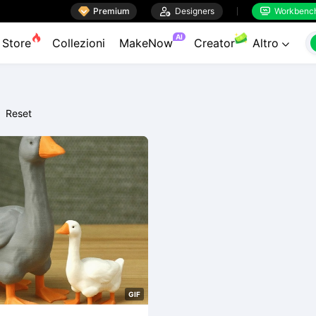

Premium

Designers
Workbenc


AI
Store
Collezioni
MakeNow
Creator
Altro

Reset
G
I
F