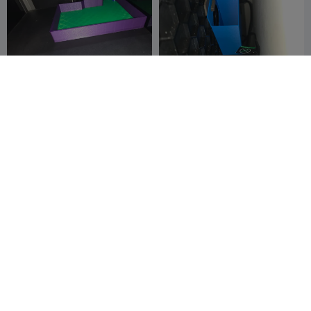
K1 con vassoio per i residui
Cestino per gli scarti
CFS
dell'estrusore CFS K1C
Keldogger
10
IlsliderlI
10
48
51


CFS-C / CFS Upgrade Kit
Supporto superiore asse Z
Riser Stand
K1C
KZhang
19
HDP17
24
51
33

