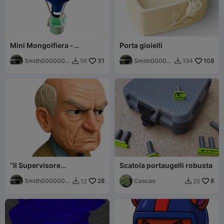
Mini Mongolfiera -
Porta gioielli
Smontabile
Smith0000000
31
Smith00000
108
56
194


07
0007
“Il Supervisore
Scatola portaugelli robusta
Incontentabile – Modello
STL”
Smith0000000
28
Cascao
8
12
25


07