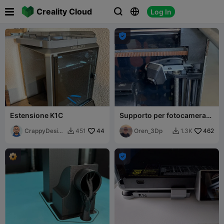

Creality Cloud
Log In




Estensione K1C
Supporto per fotocamera
con angolazione
CrappyDesign
44
nettamente migliore per
Oren_3Dp
462
451
1.3K


s
Creality K1 K1C K1Se K1Max
