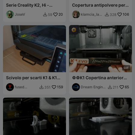
Serie Creality K2, Hi -
Copertura antipolvere per
Scatola per Ugelli a
asse Z K1C
Scambio Rapido Unicorno
JoseV
20
klamcia_lam
106
59
328


cia
G
I
F
Scivolo per scarti K1 & K1C
⚙️⚙️K1 Copertina anteriore
& K1 Max
a caldo Bed⚙️⚙️
fused
159
Dream Engine
65
351
211


fabrication
Garage