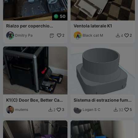
50
Rialzo per coperchio
Ventola laterale K1
Creality K1C.
Dmitry Pa
2
Black cat M
2
4


K1(C) Door Box, Better Cam
Sistema di estrazione fumi
and Build-Plate Holder
dal filtro della serie K1 a
mutens
3
tubo da 2,5"
Logan S C
5
2
32

