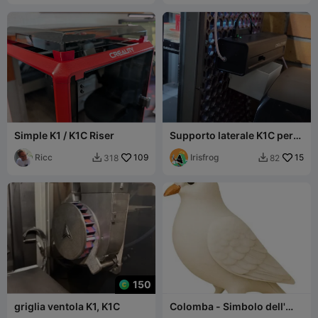
Simple K1 / K1C Riser
Supporto laterale K1C per
taglierina CFS-C + cassetto
Ricc
109
scarti
Irisfrog
15
318
82


150
griglia ventola K1, K1C
Colomba - Simbolo dell'
Amore