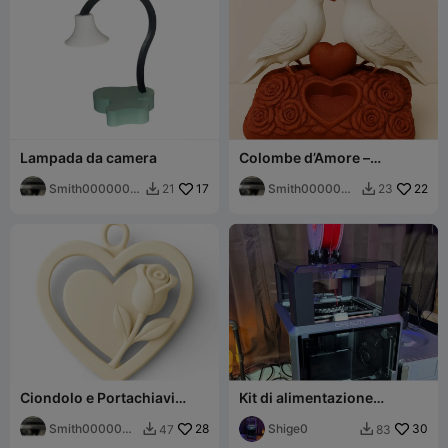
Lampada da camera
Colombe d’Amore –
Scultura Romantica Porta
Smith0000000
17
gioie
Smith0000000
22
21
23


07
07
Ciondolo e Portachiavi
Kit di alimentazione
d'Amore
superiore del filamento con
Smith0000000
28
rialzo del coperchio per K1
Shige0
30
47
83


07
e K1C