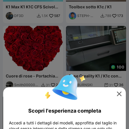
K1 Max K1 K1C CFS Scivolo
Toolbox sotto K1c / K1
per residui
DF3D
587
STEPH-
173
1.5K
789


9972031367
100
Cuore di rose - Portachiavi
Base Creality K1 / K1c con
cuore di rose
cassetto e scomparto
Smith0000000
24
portautensili!
BURNSKI
36
31
31


07

Scopri l'esperienza completa
Accedi a tutti i dettagli dei modelli, approfitta del taglio in
cloud senza interruzioni e della stampa con un solo clic.