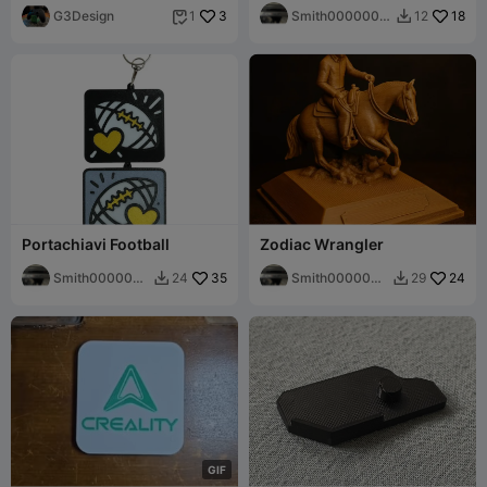
G3Design
3
Smith0000000
18
1
12


07
Portachiavi Football
Zodiac Wrangler
Smith0000000
35
Smith0000000
24
24
29


07
07
G
I
F