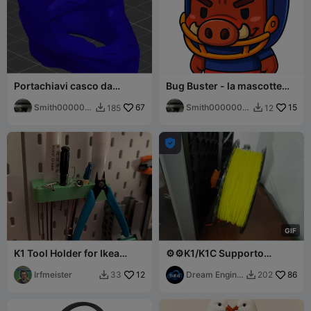
Portachiavi casco da
Bug Buster - la mascotte
motocross - Casco da
che affronta gli errori
motocross senza anello
Smith000000
67
Smith0000000
15
185
12


007
07

G
I
F
K1 Tool Holder for Ikea
⚙️⚙️K1/K1C Supporto
Skadis Peg Board
Bobina Riavvolgimento
Irfmeister
12
V2⚙️⚙️
Dream Engine
86
33
202


Garage