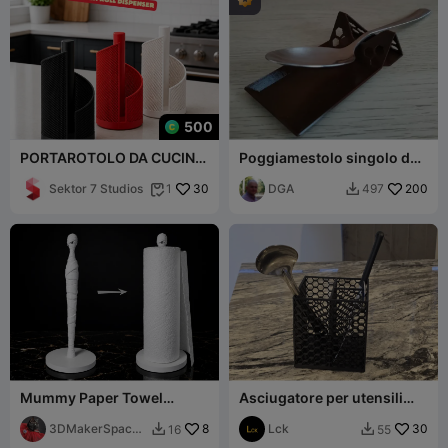
500
PORTAROTOLO DA CUCINA
Poggiamestolo singolo da
(KIMO) 🧻✨
cucina
Sektor 7 Studios
30
DGA
200
1
497


Mummy Paper Towel
Asciugatore per utensili
Holder - Spooooooky
stampato in 3D
3DMakerSpaceO
8
Lck
30
16
55


fficial