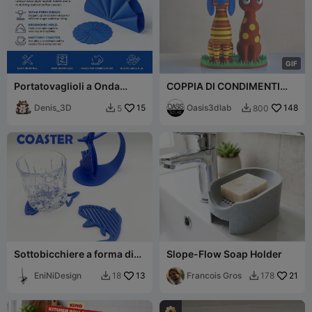
G
I
F
Portatovaglioli a Onda
COPPIA DI CONDIMENTI
Moderna e Set di
PURRFETTA Set Sale Cane e
Sottobicchieri Abbinati
Denis_3D
15
Pepe Gatto
Oasis3dlab
148
5
800


Sottobicchiere a forma di
Slope-Flow Soap Holder
pesce con supporto
EniNiDesign
13
Francois Gros
21
18
178

