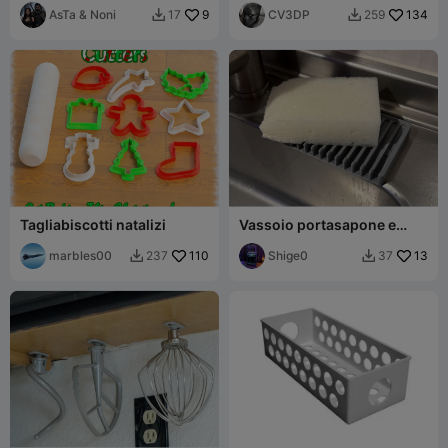
Set di Sottobicchieri
AsTa & Noni
9
CV3DP
134
17
259


Intrecciati con
Tagliabiscotti natalizi
Vassoio portasapone e
portaspugna
marbles00
110
Shige0
13
237
37

