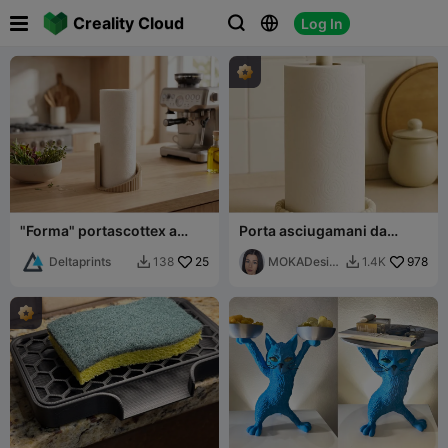

Creality Cloud
Log In



"Forma" portascottex a
Porta asciugamani da
coste
cucina Prasel -MOKA
Deltaprints
25
Design
MOKADesig
978
138
1.4K


n