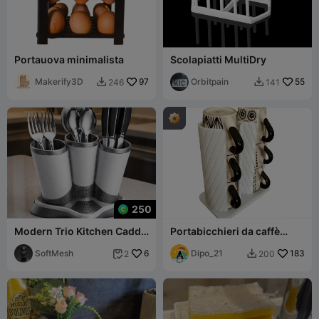
Portauova minimalista
Scolapiatti MultiDry
Makerify3D
97
Orbitpain
55
246
141


250
Modern Trio Kitchen Caddy
Portabicchieri da caffè
- Minimalist Cutlery &
impilabile - Organizzatore
Utensil Org
SoftMesh
6
da cucina
Dipo_21
183
2
200

