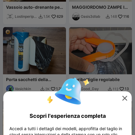
Vassoio auto-drenante per
MAGGIORDOMO ZAMPE IN
spugna da cucina
ALTO - Edizione Snack e
Lostinperiph
629
Edizione Tavolo
Oasis3dlab
116
1.5K
148


ery
Porta sacchetti della
Apribottiglie regolabile
spazzatura
Vasichkin
1.2K
Good_Day
13
2K
112



Scopri l'esperienza completa
Accedi a tutti i dettagli dei modelli, approfitta del taglio in
cloud senza interruzioni e della stampa con un solo clic.