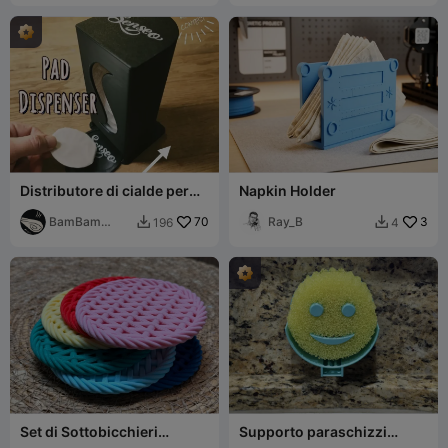
Distributore di cialde per
Napkin Holder
caffè Senseo
BamBam
70
Ray_B
3
196
4


Design
Set di Sottobicchieri
Supporto paraschizzi
Intrecciati con Supporto /
Scrub Daddy