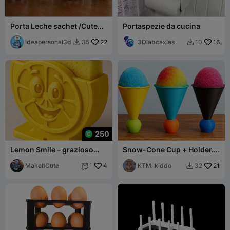
Porta Leche sachet /Cute
Portaspezie da cucina
Cow Milk pouch
ideapersonal3d
22
3Dlabcaxias
16
35
10


250
Lemon Smile – grazioso
Snow-Cone Cup + Holder.
portaspugna da cucina
Filament efficient + easy to
MakeItCute
4
print!
KTM_kiddo
21
1
32

