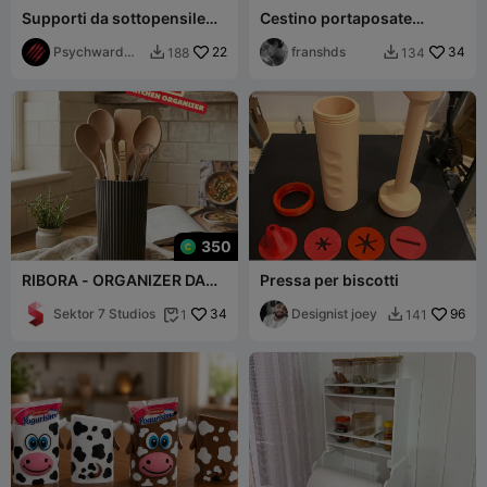
Supporti da sottopensile
Cestino portaposate
per accessori KitchenAid
cucchiaio e forchetta per
Psychward
22
cassetto D190 x L80 x A60
franshds
34
188
134


Timmay
mm 36g
350
RIBORA - ORGANIZER DA
Pressa per biscotti
CUCINA / ARREDO CUCINA
MODERNO / CONTENITORE
Sektor 7 Studios
34
Designist joey
96
1
141

