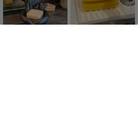
Portasapone a forma di
Portaspugna da cucina con
cuore con fiore
scolo per lavello
LesGouleaufam
35
sottopiano
magicklm_2016
5
50
23


illy
Portarotolo da cucina
OrcaFlow: Piatto per Salse
esagonale
a Profondità e Viscosità
Foixtra
5
Variabili
3DMakerSpaceOf
2
32
5


ficial