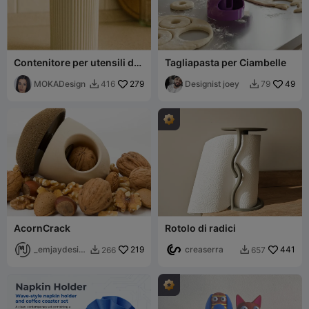
Contenitore per utensili da
Tagliapasta per Ciambelle
cucina Prasel - MOKA
Design
MOKADesign
279
Designist joey
49
416
79


AcornCrack
Rotolo di radici
_emjaydesig
219
creaserra
441
266
657


n