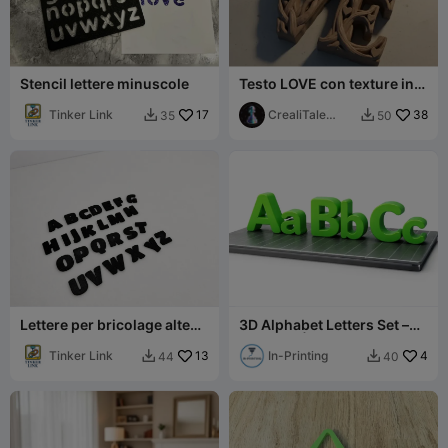
Stencil lettere minuscole
Testo LOVE con texture in
legno artigianale
Tinker Link
17
CrealiTale
38
35
50


design
Lettere per bricolage alte
3D Alphabet Letters Set –
25 mm
Aa Bb Cc | Educational 3D
Tinker Link
13
Printabl
In-Printing
4
44
40

