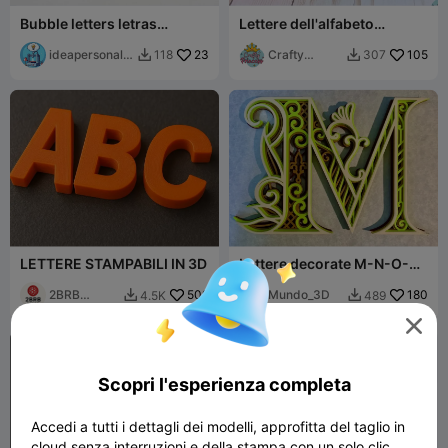
Bubble letters letras
Lettere dell'alfabeto
burbujas
impilabili e autoportanti
ideapersonal3
23
Crafty
105
118
307


d
Princess
LETTERE STAMPABILI IN 3D
Lettere decorate M-N-O-P -
4/7
2BRB
509
Mundo_3D
180
4.5K
489


Design

Scopri l'esperienza completa
Accedi a tutti i dettagli dei modelli, approfitta del taglio in
cloud senza interruzioni e della stampa con un solo clic.