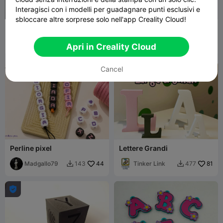
Interagisci con i modelli per guadagnare punti esclusivi e
sbloccare altre sorprese solo nell'app Creality Cloud!
Alfabeti e numeri
Alfabeto (scalabile)
Prit P
193
Denis_3D
18
762
68


Apri in Creality Cloud
Cancel
Perline pixel
Lettere Grandi
Madgallo79
44
Tinker Link
81
143
477


