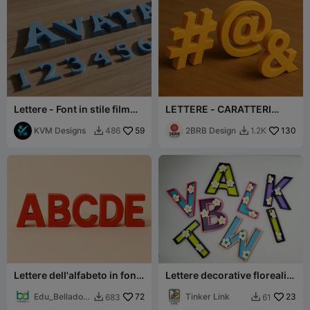
Lettere - Font in stile film
LETTERE - CARATTERI
Avatar
SPECIALI
KVM Designs
59
2BRB Design
130
486
1.2K


Lettere dell'alfabeto in font
Lettere decorative floreali
Verdana stampate in 3D -
con margherite
Maiuscole
Edu_Belladon
72
Tinker Link
23
683
61


a