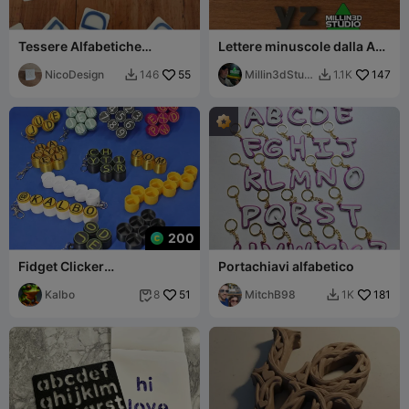
Tessere Alfabetiche
Lettere minuscole dalla A
Didattiche (ING / SPA) con
alla Z per progetti fai-da-te,
Ñ, nessun AMS necessario
NicoDesign
55
arte e lavoretti
Millin3dStudi
147
146
1.1K


o
200
Fidget Clicker
Portachiavi alfabetico
Personalizzato con Nome e
Numero
Kalbo
51
MitchB98
181
8
1K

