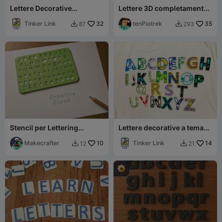
Lettere Decorative
Lettere 3D completamente
Punteggiate
modulari
Tinker Link
32
tenPiotrek
35
87
293


Stencil per Lettering
Lettere decorative a tema
EasyTrace – Alfabeto e
spaziale
Numeri Comic Sans
Makecrafter
10
Tinker Link
14
12
21

