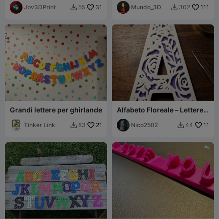
Jov3DPrint
31
Mundo_3D
111
55
302


Grandi lettere per ghirlande
Alfabeto Floreale – Lettere
Decorative A-Z
Tinker Link
21
Nico2502
11
83
44

