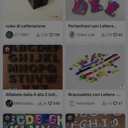
cubo di calibrazione
Portachiavi con Lettere
Floreali
CT-7567
169
Tinker Link
46
3.5K
133


Alfabeto dalla A alla Z tutto
Braccialetto con Lettere -
in maiuscolo! Per progetti,
Creality
arte e artigianato
Millin3dStudi
348
Falconsson
37
2K
115


o