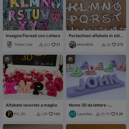
Insegne Floreali con Lettere
Portachiavi alfabeto in stile
Disney
Tinker Link
51
MitchB98
372
203
2K


Alfabeto lavorato a maglia
Nome 3D da lettere -
Carattere standard
PG_3D
140
LayerMod
5.2K
1.8K
35.7K


els