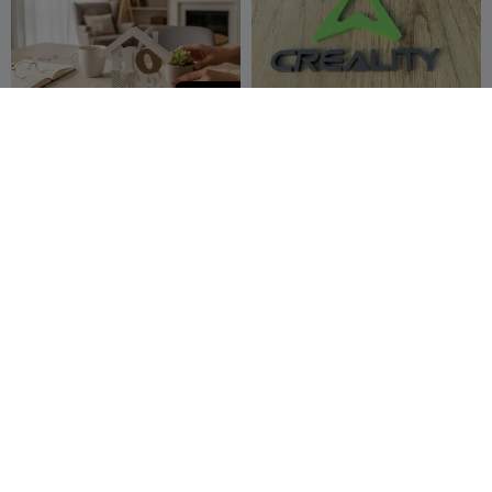
200
Decorazione moderna da
Creality logo
esposizione per la casa
Deltaprints
12
Croma 3D
239
1
1.2K



Coltello da lettera con
Busta regalo, per lettere o
fodero
denaro
Ainon3Dprint
185
Valeria Momo
85
400
196


cz
Mattia
