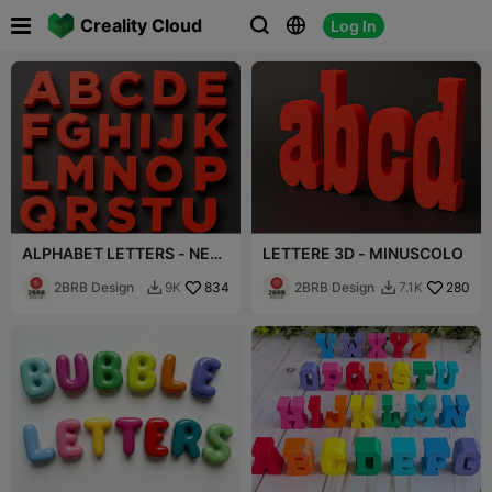

Creality Cloud
Log In



ALPHABET LETTERS - NEW
LETTERE 3D - MINUSCOLO
VERSION
2BRB Design
834
2BRB Design
280
9K
7.1K

