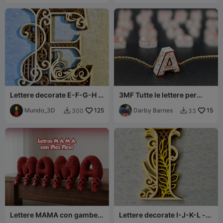
Lettere decorate E-F-G-H -
3MF Tutte le lettere per
2/7
ciondolo
Mundo_3D
125
Darby Barnes
15
300
33


Lettere MAMA con gambe
Lettere decorate I-J-K-L -
flessibili
3/7