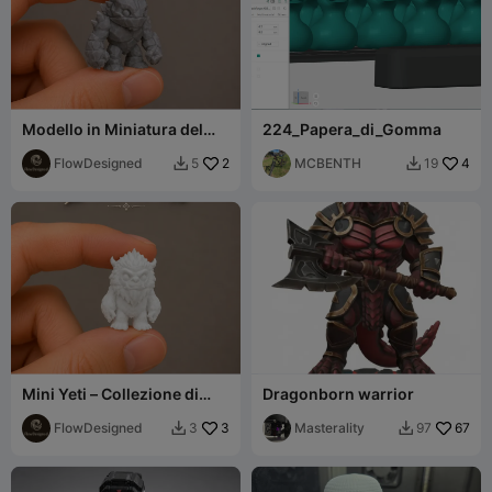
Modello in Miniatura del
224_Papera_di_Gomma
Golem – Collezione Bestie
Mitologiche
FlowDesigned
2
MCBENTH
4
5
19


Mini Yeti – Collezione di
Dragonborn warrior
Bestie Mitiche
FlowDesigned
3
Masterality
67
3
97

