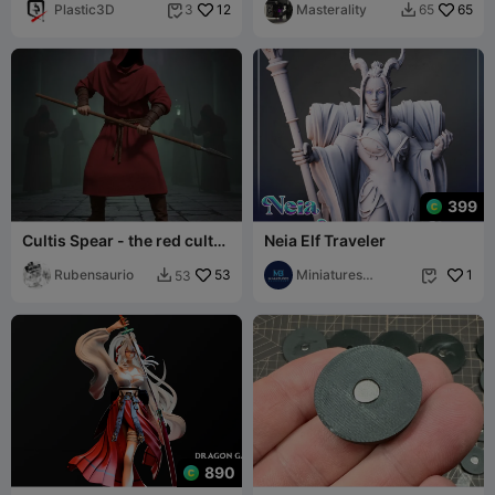
Corna
Plastic3D
12
Masterality
65
3
65


399
Cultis Spear - the red cult
Neia Elf Traveler
soldier
Rubensaurio
53
Miniatures
1
53


Blueprint
890