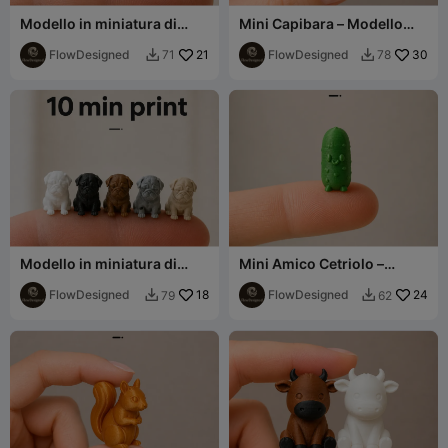
Modello in miniatura di
Mini Capibara – Modello
Bassotto – Stampa rapida
grazioso ultra dettagliato
ultra dettagliata
FlowDesigned
21
FlowDesigned
30
71
78


Modello in miniatura di
Mini Amico Cetriolo –
Carlino – Stampa rapida
Modello Carino
ultra dettagliata
FlowDesigned
18
FlowDesigned
24
79
62

