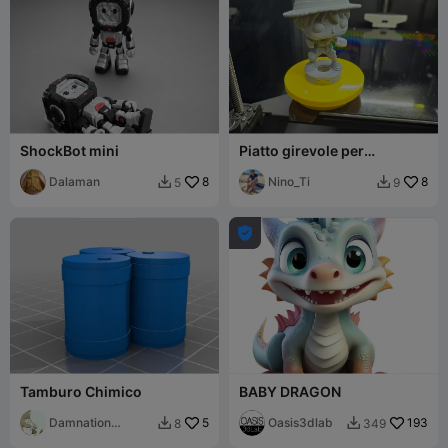
ShockBot mini
Piatto girevole per
dipingere figure
Dalaman
8
Nino_Ti
8
5
9



Tamburo Chimico
BABY DRAGON
Damnation
5
Oasis3dlab
193
8
349


Dragon