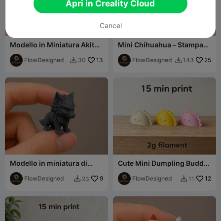
Apri in Creality Cloud
Cancel
Modello in Miniatura Akita
Mini Chihuahua – Stampa
Inu – Ultra Dettagliato
Rapida Dettagliata
FlowDesigned
13
FlowDesigned
25
30
143


Modello in miniatura di
Cute Mini Dumpling Buddy
Fenrir – Lupo fantasy ultra
| Easy Food Print
dettagliato
FlowDesigned
9
FlowDesigned
12
23
11

