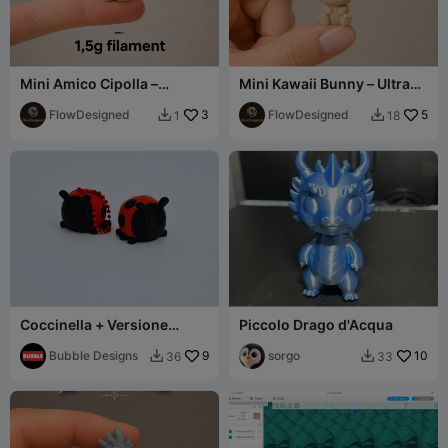
Mini Amico Cipolla –
Mini Kawaii Bunny – Ultra
Stampa Veloce
Dettagliato
FlowDesigned
3
FlowDesigned
5
1
18


Coccinella + Versione
Piccolo Drago d'Acqua
Portachiavi
Bubble Designs
9
sorgo
10
36
33

