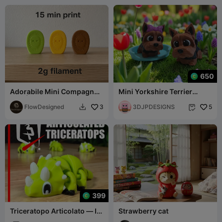
650
Adorabile Mini Compagno
Mini Yorkshire Terrier
Kiwi | Stampa Facile di
Snodabile Flessibile
Frutta
FlowDesigned
3
3DJPDESIGNS
5


399
Triceratopo Articolato — Il
Strawberry cat
Possente Dondolante a Tre