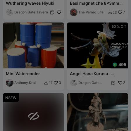
Wuthering waves Hiyuki
Basi magnetiche 8x3mm
stampate in FDM per
Dragon Gate Tavern
wargame da tavolo
The Varied Life
7
23


50 % Off
495
Mini Watercooler
Angel Hana Kurusu -
jujutsu kaisen
Anthony Kral
3
Dragon Gate
2
17


Tavern
NSFW
