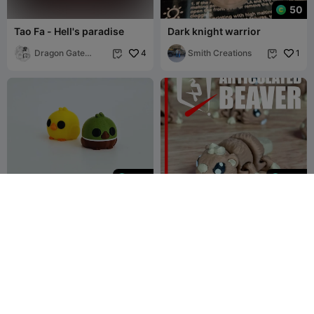
50
Tao Fa - Hell's paradise
Dark knight warrior
Dragon Gate
4
Smith Creations
1


Tavern
299
399
Anatre + Versione
Castoro Articolato -
Portachiavi
L'Architetto del Fiume
Bubble Designs
15
Plastic3D
2
1

