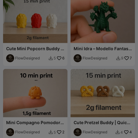
Cute Mini Popcorn Buddy |
Mini Idra – Modello Fantasy
Fast Support-Free 3D Print
Ultra Dettagliato
FlowDesigned
6
FlowDesigned
7
5
9


Mini Compagno Pomodoro
Cute Pretzel Buddy | Quick
– Stampa Rapida
& Easy Mini Print
FlowDesigned
2
FlowDesigned
4
5
4

