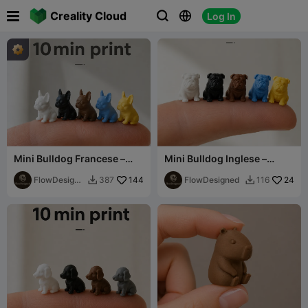

Creality Cloud
Log In



Mini Bulldog Francese –
Mini Bulldog Inglese –
Cucciolo Dettagliato a
Stampa Rapida Dettagliata
Stampa Rapida
FlowDesigne
144
FlowDesigned
24
387
116


d