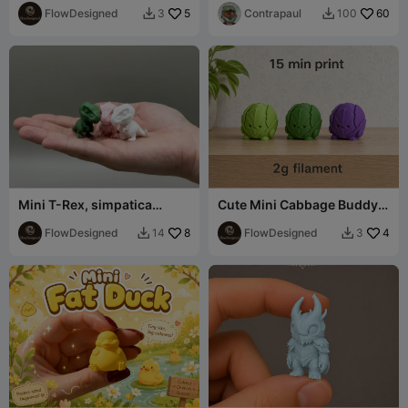
FlowDesigned
5
Contrapaul
60
3
100


Mini T-Rex, simpatica
Cute Mini Cabbage Buddy |
figura – Alto dettaglio
Fast Support-Free 3D Print
FlowDesigned
8
FlowDesigned
4
14
3

