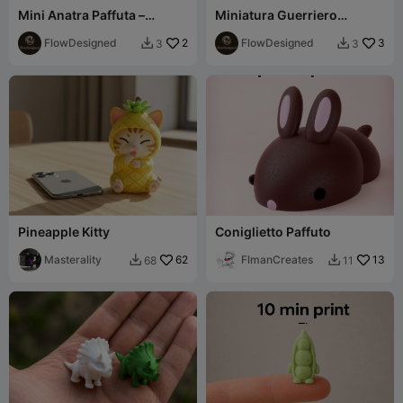
Mini Anatra Paffuta –
Miniatura Guerriero
Collezione Divertente
Scarabeo – Collezione
FlowDesigned
2
Bestie Mitiche
FlowDesigned
3
3
3


Pineapple Kitty
Coniglietto Paffuto
Masterality
62
FlmanCreates
13
68
11

