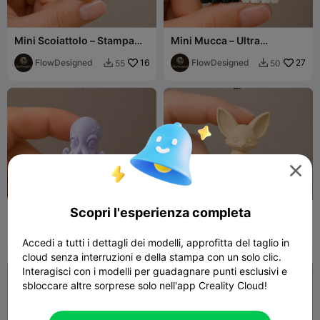
Mini Scoiattolo – Stampa
Mini Mucca – Ultra
Rapida
Dettagliata
FlowDesigned
16
FlowDesigned
27
55
50



Scopri l'esperienza completa
Mini Polpo – Stampa rapida
Mini Volpe Fennec –
e carina
Modello ultra dettagliato e
FlowDesigned
7
adorabile
FlowDesigned
11
40
33


Accedi a tutti i dettagli dei modelli, approfitta del taglio in
cloud senza interruzioni e della stampa con un solo clic.
Interagisci con i modelli per guadagnare punti esclusivi e
sbloccare altre sorprese solo nell'app Creality Cloud!