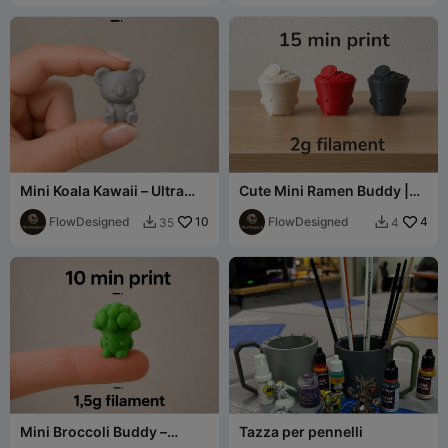
Mini Koala Kawaii – Ultra
Cute Mini Ramen Buddy |
Dettagliato
Easy Noodle Cup Print
FlowDesigned
10
FlowDesigned
4
35
4


Mini Broccoli Buddy –
Tazza per pennelli
Stampa Veloce