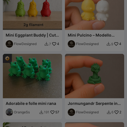
Mini Eggplant Buddy | Cute
Mini Pulcino – Modello
Kawaii Vegetable | Fast &
Carino Ultra Dettagliato
Easy
FlowDesigned
4
FlowDesigned
4
7
9


Adorabile e folle mini rana
Jormungandr Serpente in
Miniatura - Collezione di
OrangeSs
57
Bestie Mitologiche
FlowDesigned
2
191
6

