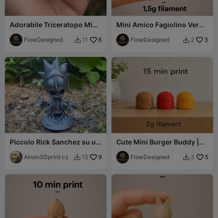
Adorabile Triceratopo Mini
Mini Amico Fagiolino Verde
– Piccola Figura di
– Stampa Veloce
Dinosauro
FlowDesigned
6
FlowDesigned
3
11
2


Piccolo Rick Sanchez su un
Cute Mini Burger Buddy |
piedistallo
Easy & Fast 3D Print | Desk
Ainon3Dprint cz
9
Toy
FlowDesigned
5
15
3

