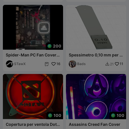
200
Spider-Man PC Fan Cover
Spessimetro 0,10 mm per il
3D
livellamento del piano
STawX
16
Bads
11
21


100
100
Copertura per ventola Dota
Assasins Creed Fan Cover
2