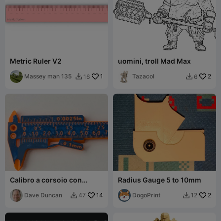
Metric Ruler V2
uomini, troll Mad Max
Massey man 135
1
Tazacol
2
16
6


Calibro a corsoio con
Radius Gauge 5 to 10mm
morsetto - Versione lunga
Dave Duncan
14
DogoPrint
2
47
12

