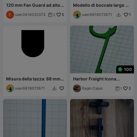
120 mm Fan Guard ad alto
Modello di boccale largo 88
flusso
mm - rotondo
user2414032373
5
user6819072671
1
3


100
Misura della tazza: 88 mm
Harbor Freight Icona
di larghezza
cassetta portautensili a
user6819072671
pioli 40 mm gancio v3
Ragin Cajun
3
1

