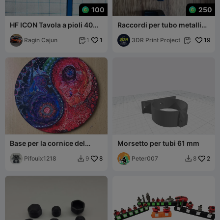
100
250
HF ICON Tavola a pioli 40
Raccordi per tubo metallico
mm Gancio
quadrato 15 x 15 mm
Ragin Cajun
1
3DR Print Project
19
1


Base per la cornice del
Morsetto per tubi 61 mm
puzzle (21,5 mm)
Pifouix1218
8
Peter007
2
9
8

