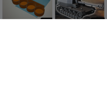
50
690
4x Porta bombolette spray
Dicker Max 105 mm K
da 67 mm
(gp.Sfl.) Pz.Sfl. IVa -
Nelson1975
4
miniature ww2
Hartolia
11
1


Miniatures
690
100
105 mm leFH 18402 (Sf.) su
Cutman - Megaman 1 -
carro armato III-IV -
Robot Master
miniatura
Hartolia
4
Ugly Munkey


Miniatures
Workshop