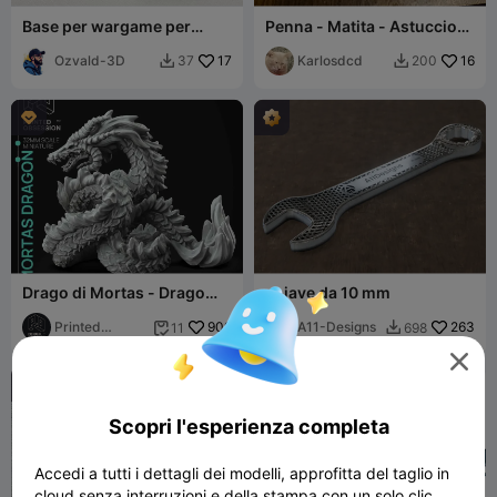
Base per wargame per
Penna - Matita - Astuccio
miniature da 25mm, 32mm,
portautensili.gcode
40mm e 50mm
Ozvald-3D
17
Karlosdcd
16
37
200



Drago di Mortas - Drago
chiave da 10 mm
della morte -
PRESUPPORTATO - 32 mm
Printed
909
A11-Designs
263
11
698


Obsession



Scopri l'esperienza completa
Accedi a tutti i dettagli dei modelli, approfitta del taglio in
cloud senza interruzioni e della stampa con un solo clic.