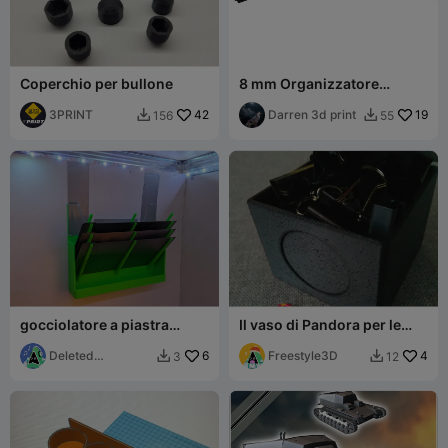
Coperchio per bullone
8 mm Organizzatore
modulare per punte da
3PRINT
42
router
Darren 3d print
19
156
55


gocciolatore a piastra
Il vaso di Pandora per le
flessibile 238x128 mm -
piccole cose (50x50x50
Phrozen Sonic Mighty 8K
Deleted
6
mm)
Freestyle3D
4
3
12


Account8725261
087