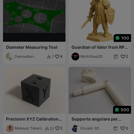
100
Diameter Measuring Tool
Guardian of Valor from RPG
TGF KF2.pl
Damnation
4
WorkShop3D
2
2


Dragon
500
Precision XYZ Calibration
Supporto angolare per
Cube 10mm – High-
tende
Accuracy Printer
Mateusz Tokarz
2
Ozvald-3D
3
53

