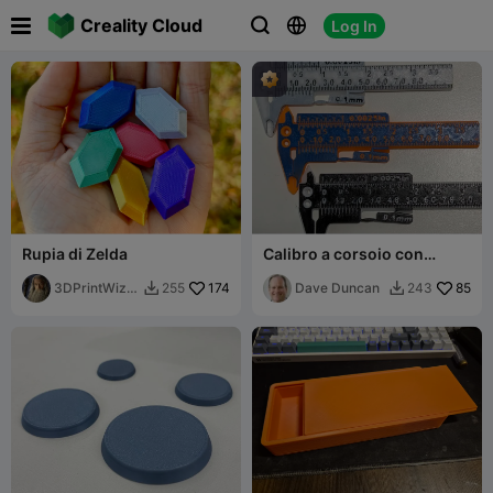

Creality Cloud
Log In



Rupia di Zelda
Calibro a corsoio con
morsetto (calibro tascabile
3DPrintWizar
174
stampabile con morsetto)
Dave Duncan
85
255
243


d