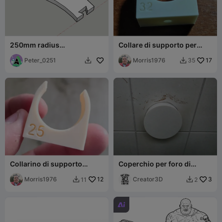
250mm radius
Collare di supporto per
woodwkoring
canalina da 32 mm
Peter_0251
Morris1976
17
35


Collarino di supporto
Coperchio per foro di
canalina a tubo da 25mm
carotaggio da 110 mm
Morris1976
12
Creator3D
3
11
2


