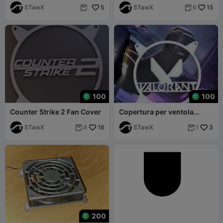
STawX
5
STawX
15
6


100
100
Counter Strike 2 Fan Cover
Copertura per ventola
Valorant 120 mm
STawX
16
STawX
3
4
1


200