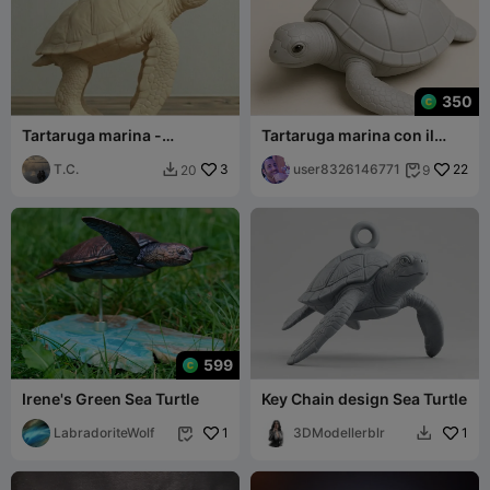
350
Tartaruga marina -
Tartaruga marina con il
semplice e facile da
piccolo
stampare
T.C.
3
user8326146771
22
20
9


599
Irene's Green Sea Turtle
Key Chain design Sea Turtle
LabradoriteWolf
1
3DModellerblr
1

