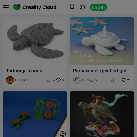

Creality Cloud
Log In



Tartaruga marina
Portacandele per tea light
Tartaruga Marina
Neexus
3
Crow_ck
21
14
29

