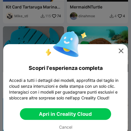
Kit Card Tartaruga Marina
MermaidNTurtle
Carina | Pronto per CFS,
due dimensioni
Mike_stl
74
dinahmoe
4
115
4



Scopri l'esperienza completa
375
Tartaruga marina flessibile
Tartaruga marina Flexy -
Accedi a tutti i dettagli dei modelli, approfitta del taglio in
Crea un'animazione di
cloud senza interruzioni e della stampa con un solo clic.
Danielle6
28
nuoto
tacticalkaoz
47
78
13


Interagisci con i modelli per guadagnare punti esclusivi e
sbloccare altre sorprese solo nell'app Creality Cloud!
Apri in Creality Cloud
Cancel