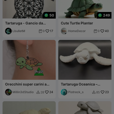
50
249
Tartaruga - Gancio da
Cute Turtle Planter
parete geometrico
LbulletM
17
HomeDecor
40
9
9


Orecchini super carini a
Tartaruga Oceanica –
forma di tartaruga marina
Modello Solido
dei cartoni animati
Millin3dStudio
24
Piotreck_s
23
28
85

