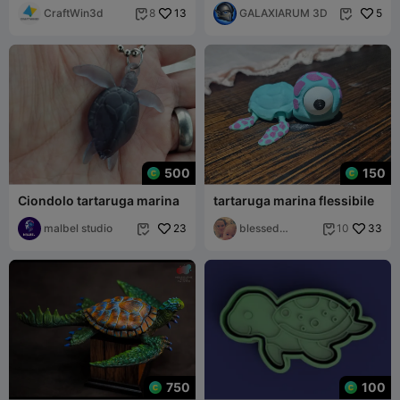
CraftWin3d
13
GALAXIARUM 3D
5
8


500
150
Ciondolo tartaruga marina
tartaruga marina flessibile
malbel studio
23
blessed
33
10


mommy
750
100