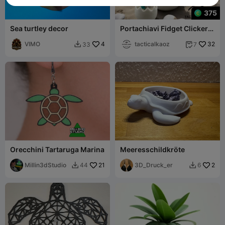
375
Sea turtley decor
Portachiavi Fidget Clicker
Tartarughina Marina
VIMO
4
tacticalkaoz
32
33
7


Orecchini Tartaruga Marina
Meeresschildkröte
Millin3dStudio
21
3D_Druck_er
2
44
6

