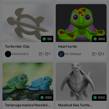
50
300
Turtle Hair Clip
Heart turtle
Heinrich812
7
Mr3DBeast
2
1
1


350
500
Tartaruga marina flessibile
Mystical Sea Turtle
senza supporti
Minimalist Sculpture