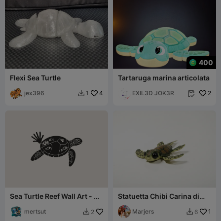
400
Flexi Sea Turtle
Tartaruga marina articolata
jex396
4
EXIL3D JOK3R
2
1


Sea Turtle Reef Wall Art - 3D
Statuetta Chibi Carina di
Printable
Tartaruga Marina Neonata
mertsut
Stampabile in 3D
Marjers
1
2
6

