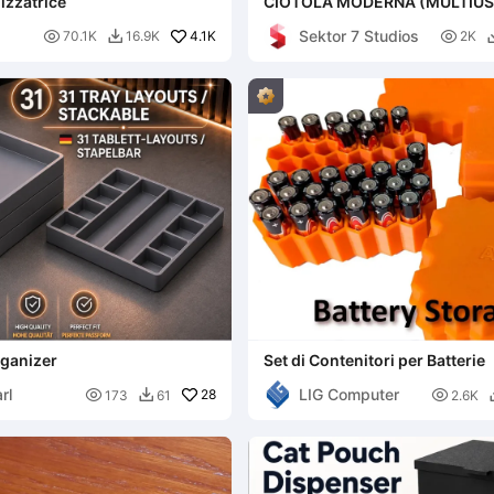
izzatrice
CIOTOLA MODERNA (MULTIUSO
ARREDO CASA MINIMAL MOD
Sektor 7 Studios

4.1K

70.1K
16.9K
2K

rganizer
Set di Contenitori per Batterie
rl
LIG Computer

28

173
61
2.6K
