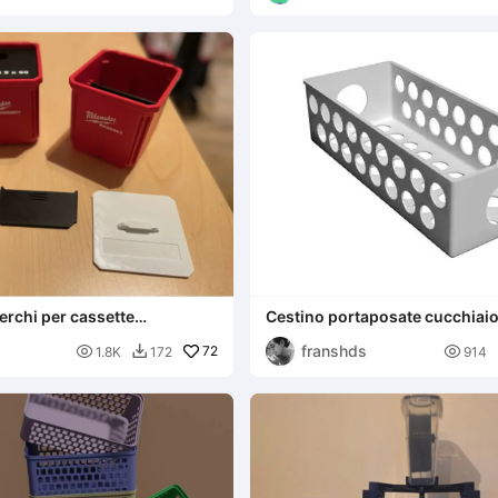
perchi per cassette
Cestino portaposate cucchiaio
kout // Divisori e coperchi
per cassetto D190 x L80 x A6
franshds
 Milwaukee Packout

72

1.8K
172
914
