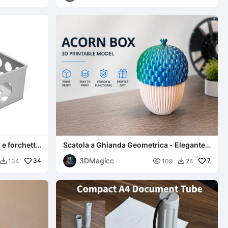
gifts
 e forchetta
Scatola a Ghianda Geometrica - Elegante
0 mm 36g
Organizzatore da Scrivania
3DMagicc
34

7
134
109
24

