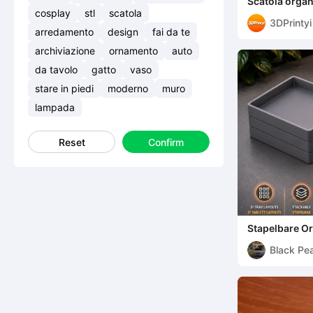
Scatola organ
cosplay
stl
scatola
3DPrintyi
arredamento
design
fai da te
archiviazione
ornamento
auto
da tavolo
gatto
vaso
stare in piedi
moderno
muro
lampada
Reset
Confirm
Stapelbare O
Black Pea