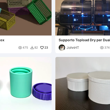
box
Supporto Topload Dry per Dua
JohnHT

23

475
82
374
