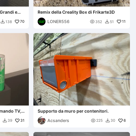
 Grandi e
Remix della Creality Box di Frikarte3D
LONER556
70

11
138
352
51


omando TV,
Supporto da muro per contenitori.
Acsanders
31

6
39
225
30

