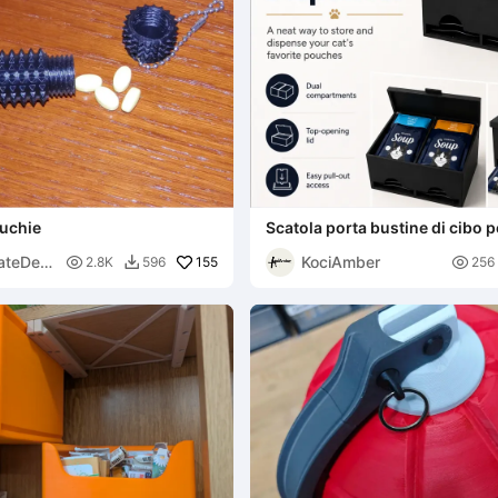
Ouchie
Scatola porta bustine di cibo p
ateDesi
KociAmber

155

2.8K
596
256
