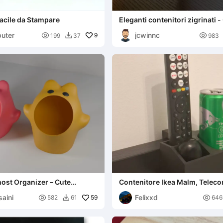
acile da Stampare
Eleganti contenitori zigrinati -
Medi
uter
jcwinnc

9

199
37
983

ost Organizer – Cute
Contenitore Ikea Malm, Telec
Portabevande Red Bull
aini
Felixxd

59

582
61
646
