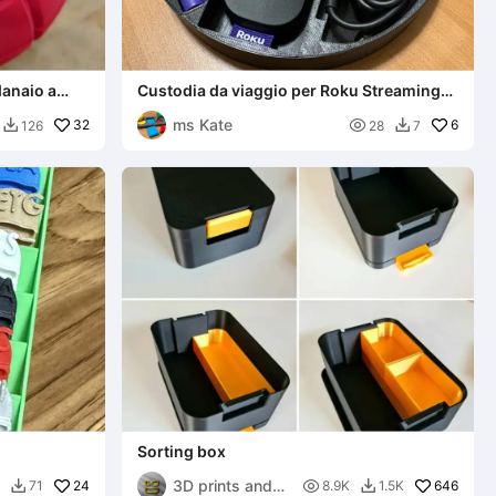
danaio a
Custodia da viaggio per Roku Streaming
danaio)
Stick 4K
ms Kate
32

6
126
28
7


Sorting box
3D prints and
24

646
71
8.9K
1.5K

