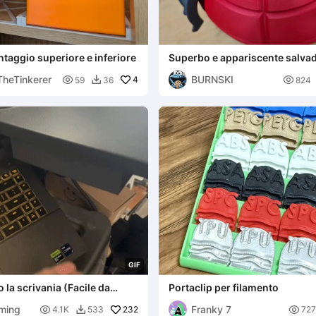
ntaggio superiore e inferiore
Superbo e appariscente salva
forma di bomba a mano (salva
TheTinkerer
BURNSKI

4

59
36
824

G
I
F
 la scrivania (Facile da
Portaclip per filamento
aming
Franky 7

232

4.1K
533
727
