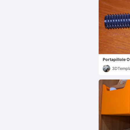
Portapillole 
3DTempl
gn