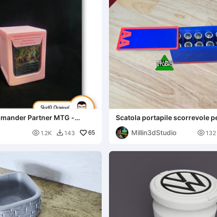
mander Partner MTG -
Scatola portapile scorrevole p
ile
batterie AA
Millin3dStudio

65

1.2K
143
132
