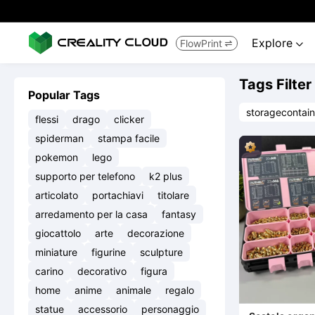
Explore
FlowPrint


Tags Filter
Popular Tags
storagecontain
flessi
drago
clicker
spiderman
stampa facile
pokemon
lego
supporto per telefono
k2 plus
articolato
portachiavi
titolare
arredamento per la casa
fantasy
giocattolo
arte
decorazione
miniature
figurine
sculpture
carino
decorativo
figura
home
anime
animale
regalo
statue
accessorio
personaggio