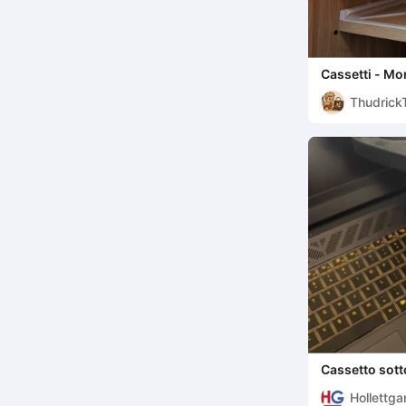
Cassetti - Mo
Thudrick
Cassetto sotto
installare)
Hollettg