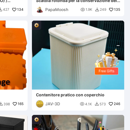
) /
Scatola rotonda per la conservazione del
ERNO
filamento
PapaMoosh
134

135
427
1.9K
249


Free Gifts
Contenitore pratico con coperchio
JAV-3D
165

246
398
4.1K
573

