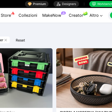

Premium

Designers
Workbenc


AI
Store
Collezioni
MakeNow
Creator
Altro

er
Reset
