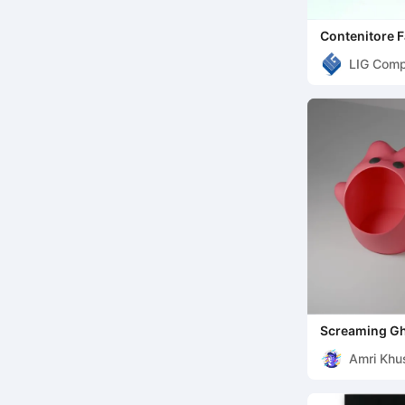
Contenitore F
LIG Comp
Screaming Gh
Storage Pot
Amri Khus