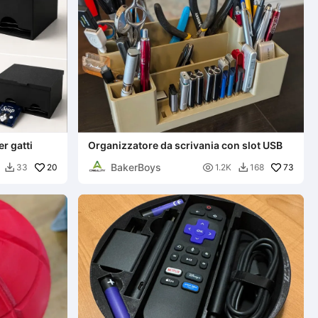
er gatti
Organizzatore da scrivania con slot USB
BakerBoys
20

73
33
1.2K
168

