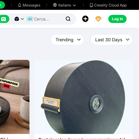
h
Creality Cloud App
Messages

Italiano






Log In


