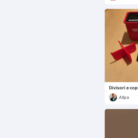
Divisori e co
Milwaukee Pac
Allpa
per cassette