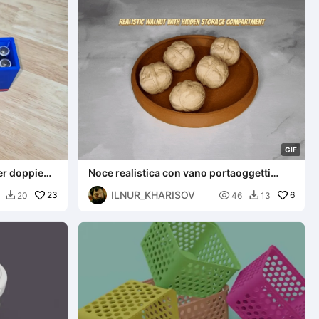
G
I
F
er doppie
Noce realistica con vano portaoggetti
nascosto
ILNUR_KHARISOV
23

6
20
46
13

