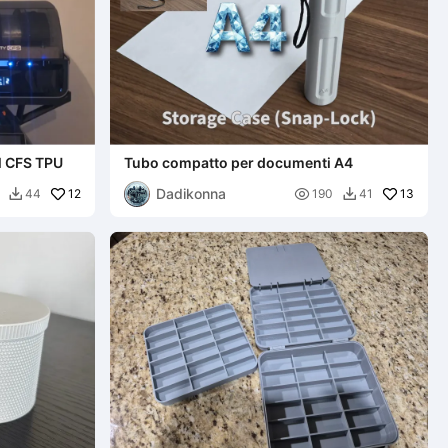
l CFS TPU
Tubo compatto per documenti A4
Dadikonna
12

13
44
190
41

