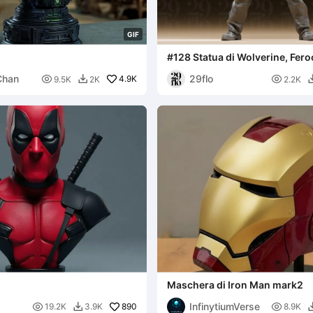
G
I
F
#128 Statua di Wolverine, Fer
Supereroe con Artigli
Chan
29flo

4.9K

9.5K
2K
2.2K

Maschera di Iron Man mark2
InfinytiumVerse

890

19.2K
3.9K
8.9K
