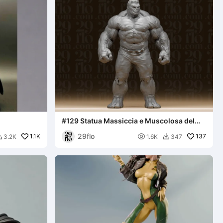
#129 Statua Massiccia e Muscolosa del
Supereroe Incredibile Hulk
29flo
1.1K

137
3.2K
1.6K
347

