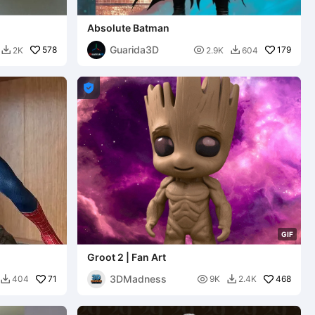
Absolute Batman
Guarida3D
578

179
2K
2.9K
604



G
I
F
Groot 2 | Fan Art
3DMadness
71

468
404
9K
2.4K

