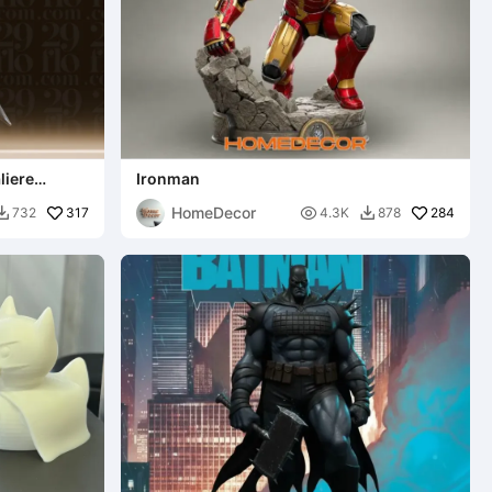
liere
Ironman
HomeDecor
317

284
732
4.3K
878

