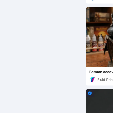
Batman accova
del Cavaliere
Fluid Prin
