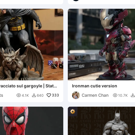
cciato sul gargoyle | Statua
Ironman cutie version
 Oscuro
ts
Carmen Chan

333

4.1K
640
10.7K

