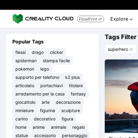
Explore
FlowPrint


Tags Filter
Popular Tags
superhero

flessi
drago
clicker
spiderman
stampa facile
pokemon
lego
supporto per telefono
k2 plus
articolato
portachiavi
titolare
arredamento per la casa
fantasy
giocattolo
arte
decorazione
miniature
figurine
sculpture
carino
decorativo
figura
home
anime
animale
regalo
statue
accessorio
personaggio