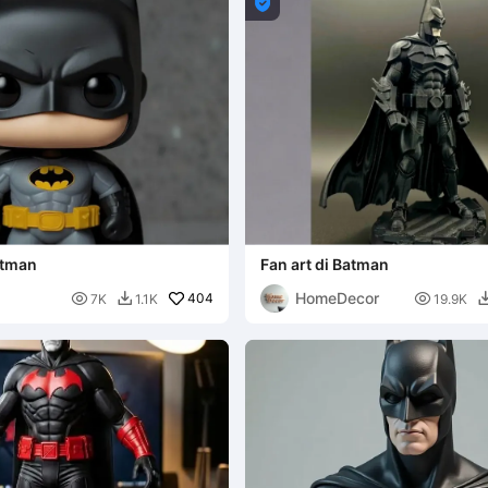

atman
Fan art di Batman
HomeDecor

404

7K
1.1K
19.9K
