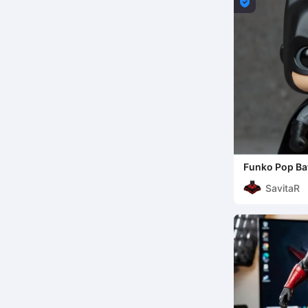

Funko Pop B
SavitaR