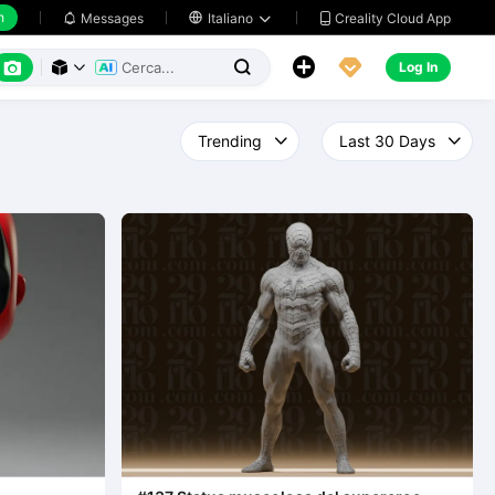
h
Creality Cloud App
Messages

Italiano






Log In


