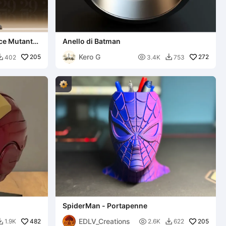
oce Mutante
Anello di Batman
Kero G
205

272
402
3.4K
753


SpiderMan - Portapenne
EDLV_Creations
482

205
1.9K
2.6K
622

