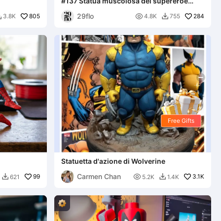
#137 Statua muscolosa del supereroe
Spider-Man
29flo
805

284
3.8K
4.8K
755


Free Gifts
Statuetta d'azione di Wolverine
Carmen Chan
99

3.1K
621
5.2K
1.4K

