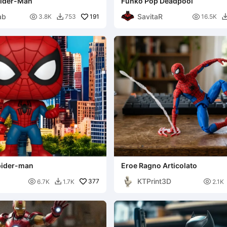
pider-Man
Funko Pop Deadpool
ab
SavitaR

191

3.8K
753
16.5K

pider-man
Eroe Ragno Articolato
KTPrint3D

377

6.7K
1.7K
2.1K
