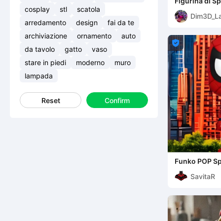
Figurina di S
cosplay
stl
scatola
Dim3D_L
arredamento
design
fai da te
archiviazione
ornamento
auto

da tavolo
gatto
vaso
stare in piedi
moderno
muro
lampada
Reset
Confirm
Funko POP S
SavitaR