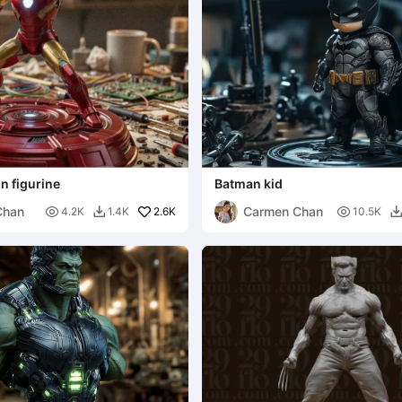
n figurine
Batman kid
Chan
Carmen Chan

2.6K

4.2K
1.4K
10.5K
