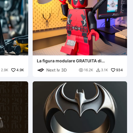
La figura modulare GRATUITA di
Deadpool!
Next lv 3D
4.9K

934
2.9K
16.2K
3.1K

