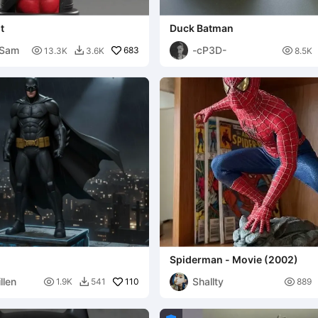
t
Duck Batman
 Sam
-cP3D-

683

13.3K
3.6K
8.5K

Spiderman - Movie (2002)
llen
Shallty

110

1.9K
541
889
