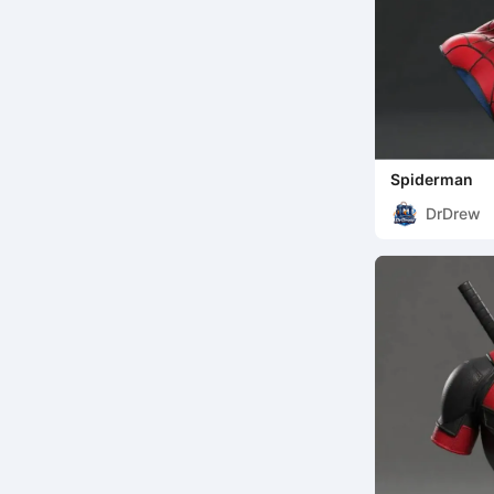
Spiderman
DrDrew