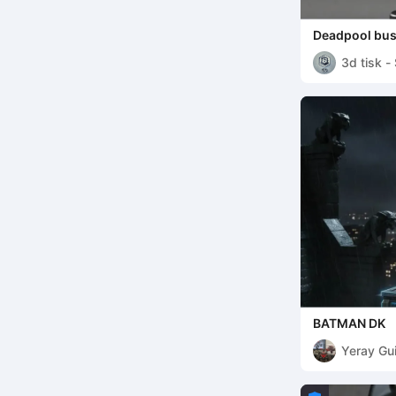
Deadpool bus
3d tisk -
BATMAN DK
Yeray Gui