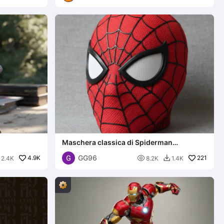
Maschera classica di Spiderman
multicolore
GG96
4.9K

221
2.4K
8.2K
1.4K
