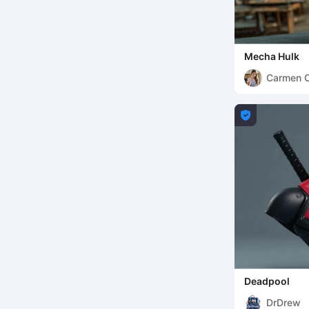
Mecha Hulk
Carmen 

Deadpool
DrDrew