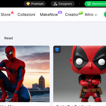

Premium

Designers
Workbenc


AI
Store
Collezioni
MakeNow
Creator
Altro

Reset
