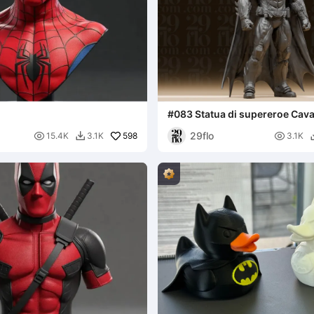
#083 Statua di supereroe Cava
Oscuro con armatura pesante
29flo

598

15.4K
3.1K
3.1K
