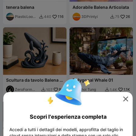
tenera balena
Adorabile Balena Articolata
PlasticLoom
116
3DPrintyi
26
440
75


a
Scultura da tavolo Balena al
Polygonal Whale 01
galoppo
ZeroForm
84
hoi Tung
1.1K
107
1.4K


Studio

Scopri l'esperienza completa
Accedi a tutti i dettagli dei modelli, approfitta del taglio in
cloud senza interruzioni e della stampa con un solo clic.