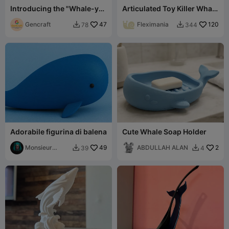
Introducing the "Whale-y
Articulated Toy Killer Whale
Good" 3D Printable Planter!
— Flexible Figure
Gencraft
47
Fleximania
120
78
344


Adorabile figurina di balena
Cute Whale Soap Holder
Monsieur
49
ABDULLAH ALAN
2
39
4


Pierre