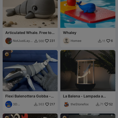
Articulated Whale. Free to
Whaley
use CC0
NotJustLayer
231
Homee
6
566
11


s
Flexi Balenottera Gobba -
La Balena - Lampada a
Nuovo Tipo (stampa in
sospensione
loco)
3D
217
theStonefox
52
363
71


Flexseeds