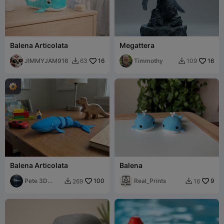
Balena Articolata
Megattera
JIMMYJAM916
16
Timmothy
16
63
109


Balena Articolata
Balena
Pete 3D
100
Real_Prints
9
269
16


Studio