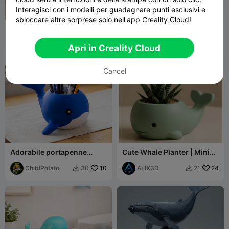
Interagisci con i modelli per guadagnare punti esclusivi e
sbloccare altre sorprese solo nell'app Creality Cloud!
Balena
Portagioie a coda di balena
fifindr
191
3DAnna
47
315
120


Apri in Creality Cloud
Cancel
Adorabile portapenne
Cute Whale Planter | Mini
balena chibi / vaso per
Succulent Pot
piante grasse
ChibiPotato
10
ALIX3D
24
30
21

