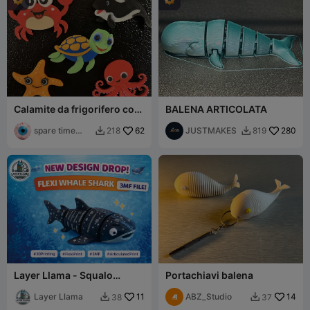
Calamite da frigorifero con
BALENA ARTICOLATA
creature marine
spare time
62
JUSTMAKES
280
218
819


printer
Layer Llama - Squalo
Portachiavi balena
Balena Flexi
Layer Llama
11
ABZ_Studio
14
38
37

