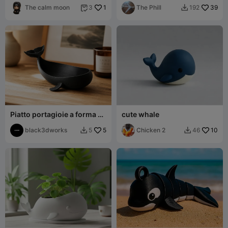
The calm moon
1
The Phill
39
3
192


Piatto portagioie a forma di
cute whale
balena - Vassoio Oceano
black3dworks
5
Chicken 2
10
5
46

