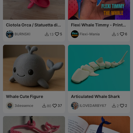
Ciotola Orca / Statuetta di
Flexi Whale Timmy - Print-
Orca Assassina – File di
in-Place Whale – No
Stampa 3D Decorativo
BURNSKI
5
Supports
Flexi-Mania
6
13
5


Whale Cute Figure
Articulated Whale Shark
3dessence
37
ILOVEDARBY67
2
80
2

