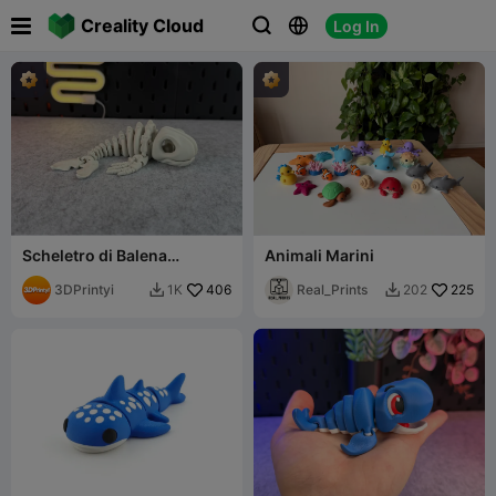

Creality Cloud
Log In



Scheletro di Balena
Animali Marini
Articolato
3DPrintyi
406
Real_Prints
225
1K
202

