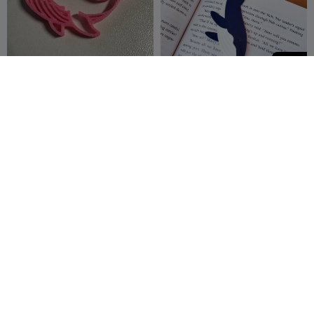
50
Ciondolo Portachiavi
Segnalibri Divertenti:
Balena
Balena
peterkan
26
eyf_design
15
104
4


Stencil per bambini
Balena
Tinker Link
30
MrAtara
19
39
25

