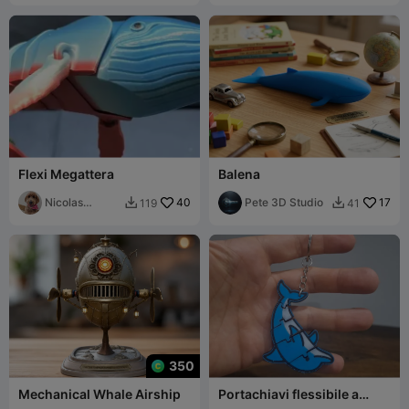
Flexi Megattera
Balena
Nicolas
40
Pete 3D Studio
17
119
41


Desaedeleer
350
Mechanical Whale Airship
Portachiavi flessibile a
forma di delfino