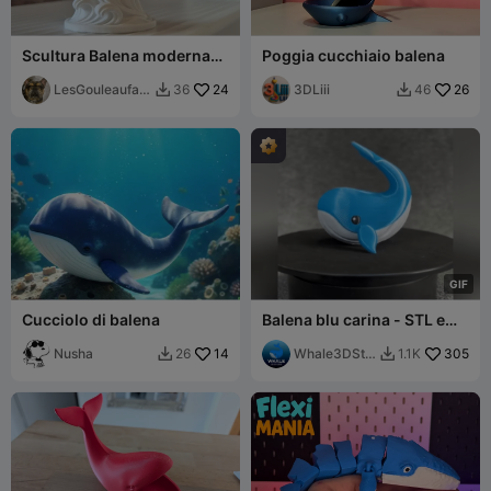
Scultura Balena moderna
Poggia cucchiaio balena
elegante
LesGouleaufam
24
3DLiii
26
36
46


illy
G
I
F
Cucciolo di balena
Balena blu carina - STL e
3mf Multicolore
Nusha
14
Whale3DStu
305
26
1.1K


dio