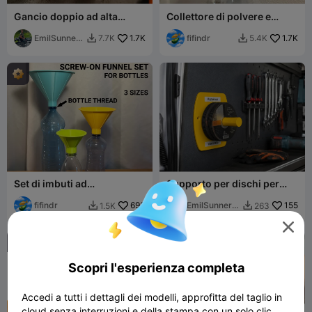
Gancio doppio ad alta
Collettore di polvere e
resistenza / Portautensili —
guida per trapano V3
Organizzatore di cavi (V4)
EmilSunner
1.7K
fifindr
1.7K
7.7K
5.4K


berg
Set di imbuti ad
Supporto per dischi per
avvitamento per bottiglie
smerigliatrice angolare –
fifindr
693
Mola da taglio a parete
EmilSunnerb
155
1.5K
263


erg


Scopri l'esperienza completa
Accedi a tutti i dettagli dei modelli, approfitta del taglio in
cloud senza interruzioni e della stampa con un solo clic.