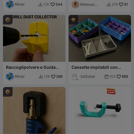
fifindr
544
Mateusz
91
1.1K
274


Tokarz

Raccoglipolvere e Guida
Cassette impilabili con
per Trapano
vassoi organizzatori
fifindr
596
3dGohst
689
1.1K
105

