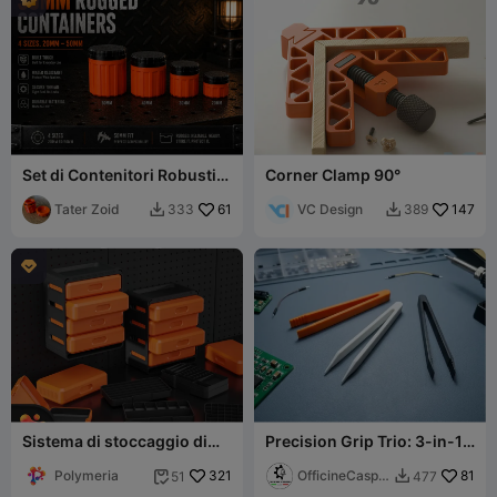
Set di Contenitori Robusti
Corner Clamp 90°
da 50mm - 4 Pezzi
Tater Zoid
61
VC Design
147
333
389



Sistema di stoccaggio di
Precision Grip Trio: 3-in-1
Polymeria
Tweezers Set
Polymeria
321
OfficineCaspe
81
51
477


rLAB