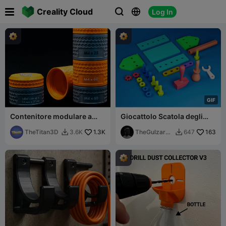

Creality Cloud
Log In



G
I
F
Contenitore modulare a
Giocattolo Scatola degli
nido d'ape / Spazio per
Attrezzi Modulare per
etichetta
TheTitan3D
1.3K
Bambini | Set Interattivo
TheGulzar3
163
3.6K
647


Montessori
D