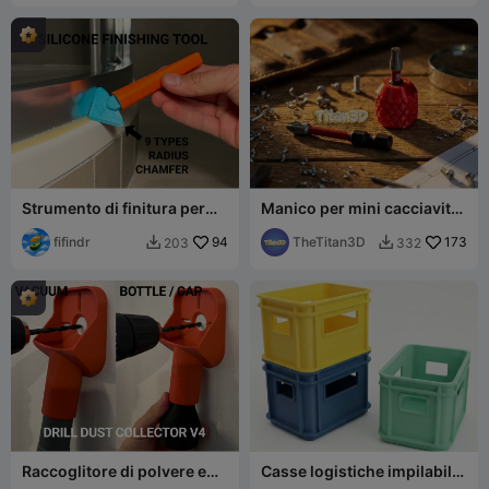
Strumento di finitura per
Manico per mini cacciavite
silicone / sigillante
per punte esagonali da 1/4"
fifindr
94
TheTitan3D
173
203
332


Raccoglitore di polvere e
Casse logistiche impilabili |
guida per trapano V4
3 dimensioni