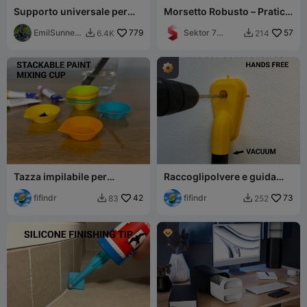
Supporto universale per
Morsetto Robusto – Pratico
utensili ad aria per innesto
Aiuto Stampato in 3D (Non
rapido EURO 1/4″
EmilSunner
779
richiede AMS!)
Sektor 7
57
6.4K
214


berg
Studios
Tazza impilabile per
Raccoglipolvere e guida
miscelare vernici
per trapano V5
fifindr
42
fifindr
73
83
252


