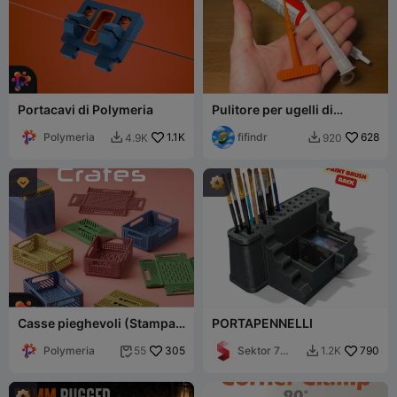
Portacavi di Polymeria
Pulitore per ugelli di
sigillante / silicone
Polymeria
1.1K
fifindr
628
4.9K
920



Casse pieghevoli (Stampa
PORTAPENNELLI
sul posto) di Polymeria
Polymeria
305
Sektor 7
790
55
1.2K


Studios