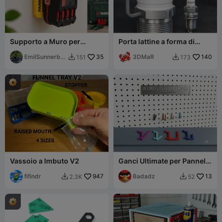
Supporto a Muro per
Porta lattine a forma di
Batteria Parkside X20V -
candela
Tutti gli Utensili Parkside
EmilSunnerber
35
3DMaR
140
151
173


g
Vassoio a Imbuto V2
Ganci Ultimate per Pannelli
Forati - 4 tipi
fifindr
947
Badadz
13
2.3K
52

