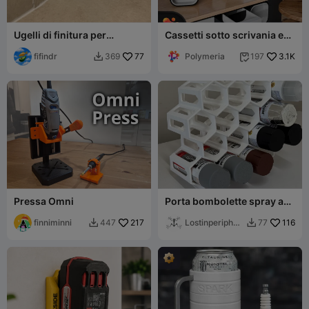
Ugelli di finitura per
Cassetti sotto scrivania e
cartucce di silicone e
da tavolo di Polymeria
sigillante
fifindr
77
Polymeria
3.1K
369
197


Pressa Omni
Porta bombolette spray a
nido d'ape (più dimensioni)
finniminni
217
Lostinperipher
116
447
77


y