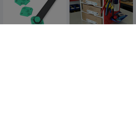
Spatola per profilatore di
Supporto per filamenti
sigillante siliconico
impilabile all'infinito
AK3D
191
没事扑腾两下
19
701
80


Robusto supporto per
Raschietto per la
martelli da pegboard
Rimozione Sicura delle
Badadz
13
Stampe | Spatola
Mateusz
62
51
415


Antigraffio
Tokarz