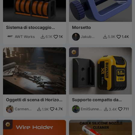
Sistema di stoccaggio
Morsetto
modulare per filamento -
V1 (Testato e Rinforzato)
AWT Works
1K
Jakub
1.4K
6.1K
5.9K


Lattenberg
Oggetti di scena di Horizon
Supporto compatto da
Zero Dawn
parete per batterie DeWalt
Carmen
4.7K
20V/18V XR
EmilSunnerb
711
1.9K
3.4K


Chan
erg