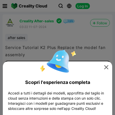

Creality Cloud
Log In




Creality After-sales
Follow
03:22 11-07-2024
after sales
Service Tutorial K2 Plus Replace the model fan
assembly

1080P HD

Scopri l'esperienza completa

Accedi a tutti i dettagli dei modelli, approfitta del taglio in
cloud senza interruzioni e della stampa con un solo clic.
Interagisci con i modelli per guadagnare punti esclusivi e
sbloccare altre sorprese solo nell'app Creality Cloud!
02:28