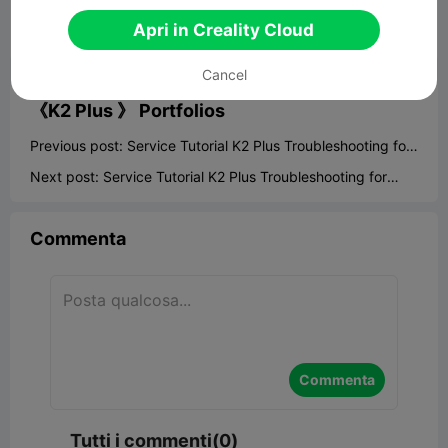
Apri in Creality Cloud


Segnala
2

Cancel
《K2 Plus 》
Portfolios
Previous post:
Service Tutorial K2 Plus Troubleshooting for
jammed filament
Next post:
Service Tutorial K2 Plus Troubleshooting for
clogged nozzle
Commenta
Commenta
Tutti i commenti(0)