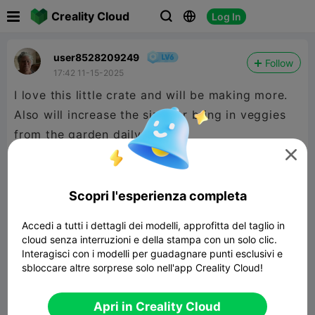

Creality Cloud
Log In



user8528209249
Follow
17:42 11-15-2025
I love this little crate and will be making more.
Also will increase the size for bring in veggies
from the garden daily.

Scopri l'esperienza completa
Accedi a tutti i dettagli dei modelli, approfitta del taglio in
cloud senza interruzioni e della stampa con un solo clic.
Interagisci con i modelli per guadagnare punti esclusivi e
sbloccare altre sorprese solo nell'app Creality Cloud!
Apri in Creality Cloud