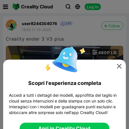

Creality Cloud
Log In



user8244304076
Follow
18:53 11-15-2025
Creality ender 3 V3 plus

480P LD


Scopri l'esperienza completa
Accedi a tutti i dettagli dei modelli, approfitta del taglio in
cloud senza interruzioni e della stampa con un solo clic.
00:33
Interagisci con i modelli per guadagnare punti esclusivi e
sbloccare altre sorprese solo nell'app Creality Cloud!


Segnala
2
1

Apri in Creality Cloud