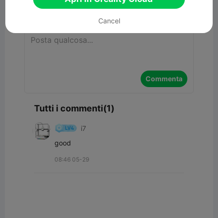
Commenta
Cancel
Commenta
Tutti i commenti(1)
i7
good
08:46 05-29