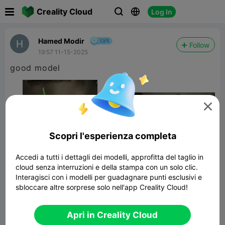

Creality Cloud
Log In



Hamed Modir
Follow
19:57 11-15-2025
good model

Scopri l'esperienza completa
Accedi a tutti i dettagli dei modelli, approfitta del taglio in
cloud senza interruzioni e della stampa con un solo clic.
Interagisci con i modelli per guadagnare punti esclusivi e
sbloccare altre sorprese solo nell'app Creality Cloud!
samurai soldier model
23.82MB
Modelli Correlati
Apri in Creality Cloud