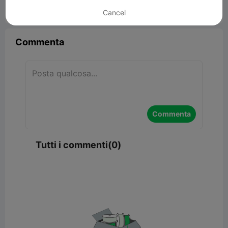
Cancel


Segnala
6

Commenta
Commenta
Tutti i commenti(0)