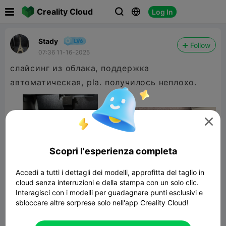

Creality Cloud
Log In



Stady
Follow
07:36 11-16-2025
слайсинг из облака, поддержка
автоматическая, pla. получилось неплохо.

Scopri l'esperienza completa
Accedi a tutti i dettagli dei modelli, approfitta del taglio in
cloud senza interruzioni e della stampa con un solo clic.
Interagisci con i modelli per guadagnare punti esclusivi e
sbloccare altre sorprese solo nell'app Creality Cloud!
Horse