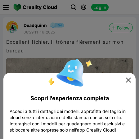

Creality Cloud
Log In



Deadquinn
Follow
08:29 11-16-2025
Excellent fichier. Il trônera fièrement sur mon
bureau

Scopri l'esperienza completa
Accedi a tutti i dettagli dei modelli, approfitta del taglio in
cloud senza interruzioni e della stampa con un solo clic.
Interagisci con i modelli per guadagnare punti esclusivi e
sbloccare altre sorprese solo nell'app Creality Cloud!