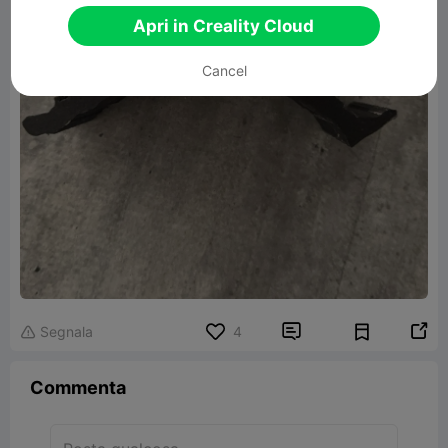
Apri in Creality Cloud
Cancel


Segnala
4

Commenta