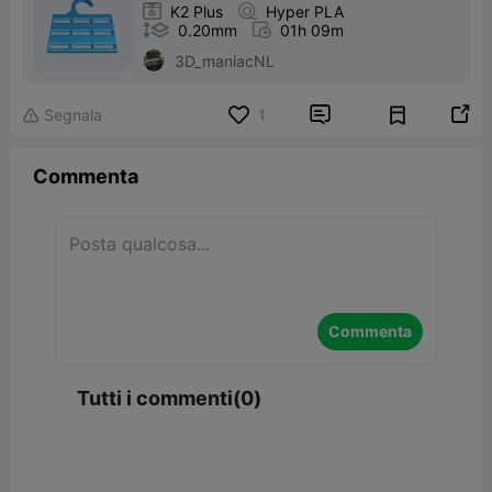

K2 Plus

Hyper PLA

0.20mm

01h 09m
3D_maniacNL


Segnala
1

Commenta
Commenta
Tutti i commenti(0)