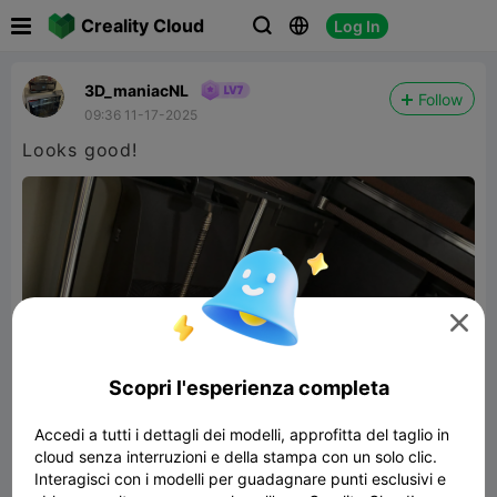

Creality Cloud
Log In



3D_maniacNL
Follow
09:36 11-17-2025
Looks good!

Scopri l'esperienza completa
Accedi a tutti i dettagli dei modelli, approfitta del taglio in
cloud senza interruzioni e della stampa con un solo clic.
Interagisci con i modelli per guadagnare punti esclusivi e