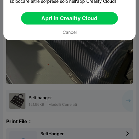
sbloccare altre sorprese solo nell'app Creality Cloud!
Apri in Creality Cloud
Cancel
Belt hanger
121.96KB
Modelli Correlati
Print File：
BeltHanger
