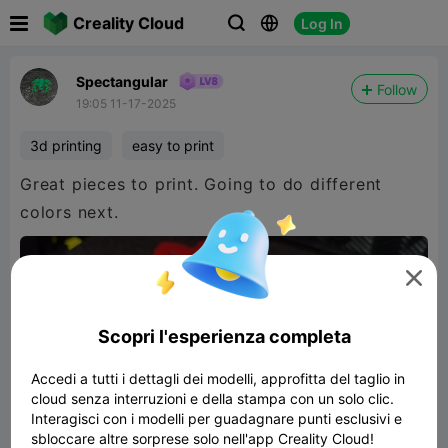

Creality Cloud
Log In



Spectangular
Follow
19:05 11-17-2025
3d printing
easy to print
Great pieces to print. Going to do different
colors next.

Scopri l'esperienza completa
Accedi a tutti i dettagli dei modelli, approfitta del taglio in
cloud senza interruzioni e della stampa con un solo clic.
Interagisci con i modelli per guadagnare punti esclusivi e
sbloccare altre sorprese solo nell'app Creality Cloud!