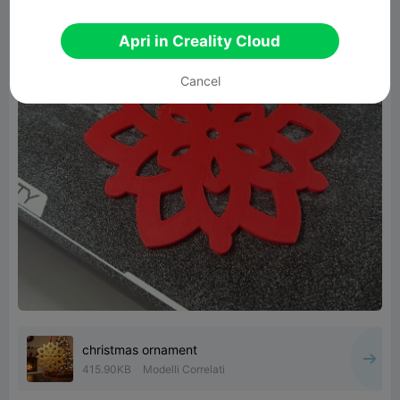
Apri in Creality Cloud
Cancel
christmas ornament
415.90KB
Modelli Correlati