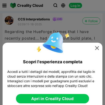

Creality Cloud
Log In



CCS Interpretations
Follow
02:09 11-18-2025
Regarding the HueForge frames that I have
recently posted... had I a smooth build plate, I
may have printed these in another position. Just

a "thought" to "think" about.
Scopri l'esperienza completa
Accedi a tutti i dettagli dei modelli, approfitta del taglio in
cloud senza interruzioni e della stampa con un solo clic.
Interagisci con i modelli per guadagnare punti esclusivi e
And man I wish emojis were available to display
sbloccare altre sorprese solo nell'app Creality Cloud!
right now.
Apri in Creality Cloud


Segnala
2
