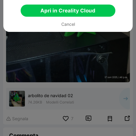
Apri in Creality Cloud
Cancel
arbolito de navidad 02
74.26KB
Modelli Correlati


Segnala
7

Commenta