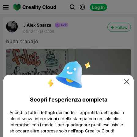

Creality Cloud
Log In



J Alex Sparza
Follow
03:12 11-18-2025
buen trabajo

Scopri l'esperienza completa
Accedi a tutti i dettagli dei modelli, approfitta del taglio in
cloud senza interruzioni e della stampa con un solo clic.
Interagisci con i modelli per guadagnare punti esclusivi e
sbloccare altre sorprese solo nell'app Creality Cloud!