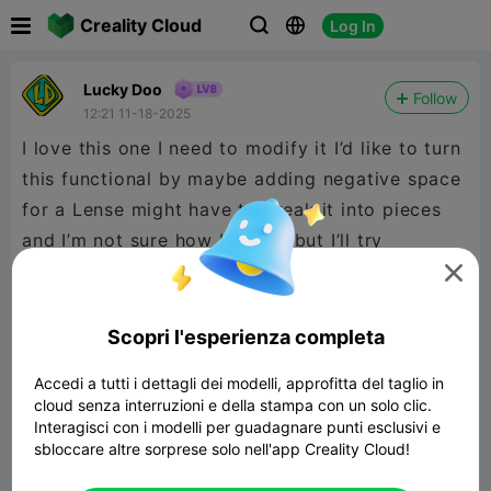

Creality Cloud
Log In



Lucky Doo
Follow
12:21 11-18-2025
I love this one I need to modify it I’d like to turn
this functional by maybe adding negative space
for a Lense might have to break it into pieces
and I’m not sure how I’ll do it but I’ll try

Scopri l'esperienza completa
Accedi a tutti i dettagli dei modelli, approfitta del taglio in
cloud senza interruzioni e della stampa con un solo clic.
Interagisci con i modelli per guadagnare punti esclusivi e
sbloccare altre sorprese solo nell'app Creality Cloud!