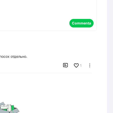
Commenta
посох отдельно.

1
