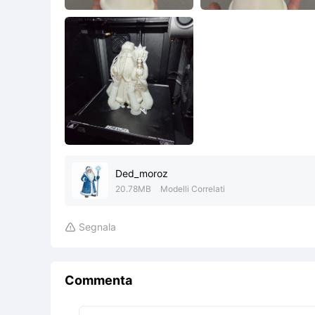
Ded_moroz
20.78MB
Modelli Correlati
Segnala

Commenta