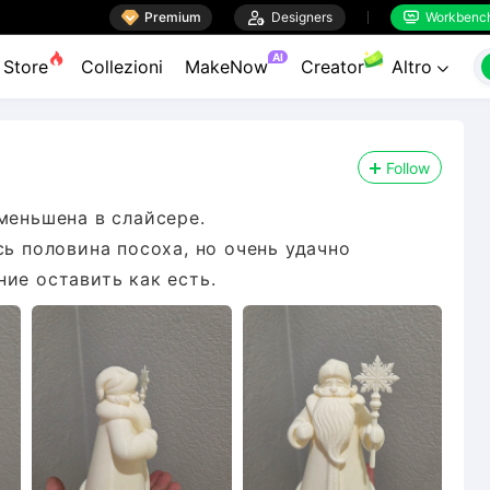

Premium

Designers
Workbenc


AI
Store
Collezioni
MakeNow
Creator
Altro

Follow
меньшена в слайсере.
сь половина посоха, но очень удачно
ие оставить как есть.