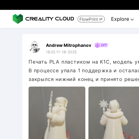
Explore
FlowPrint


Andrew Mitrophanov
18:25 11-18-2025
Печать PLA пластиком на K1C, модель у
В процессе упала 1 поддержка и остала
закрылся нижний конец и принято решен