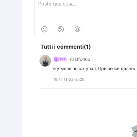



Tutti i commenti(1)
Fastfud63
и у меня посох упал. Пришлось делать 
19:47 11-22-2025