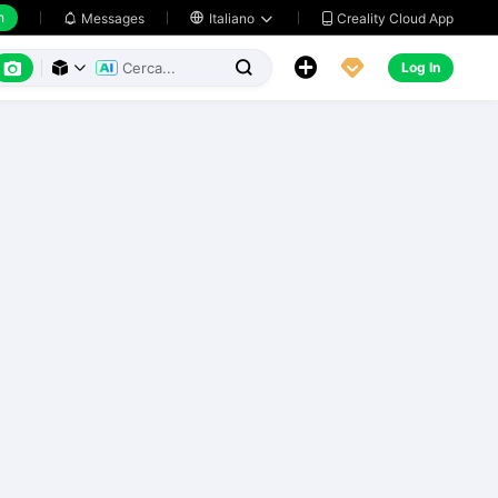
h
Creality Cloud App
Messages

Italiano






Log In


