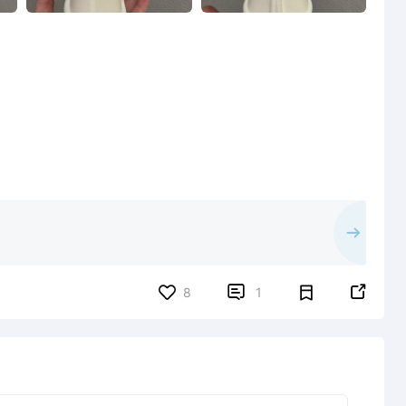


8
1