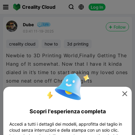

Creality Cloud
Log In



Dube
Follow
03:41 11-19-2025
creality cloud
how to
3d printing
Newbie to 3D Printing World,Finally Getting The
Hang of It somewhat. Now that I have it kinda
dialed in it’s time to start making my loved ones
some neat one off Christmas gifts

Scopri l'esperienza completa
Accedi a tutti i dettagli dei modelli, approfitta del taglio in
cloud senza interruzioni e della stampa con un solo clic.