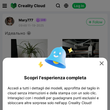

Creality Cloud
Log In



Mary777
Follow
09:48 11-19-2025
Идеально 🤩

Scopri l'esperienza completa
Accedi a tutti i dettagli dei modelli, approfitta del taglio in
cloud senza interruzioni e della stampa con un solo clic.
Blush Quilted Holder – Soft Glam for Your
Interagisci con i modelli per guadagnare punti esclusivi e
Space
sbloccare altre sorprese solo nell'app Creality Cloud!
27.82MB
Modelli Correlati