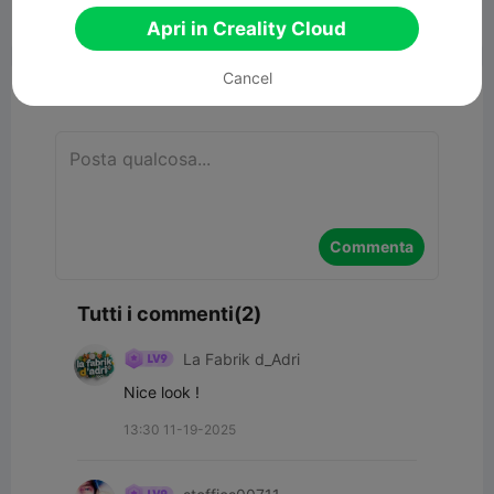
Apri in Creality Cloud


Segnala
10
2

Cancel
Commenta
Commenta
Tutti i commenti(2)
La Fabrik d_Adri
Nice look !
13:30 11-19-2025