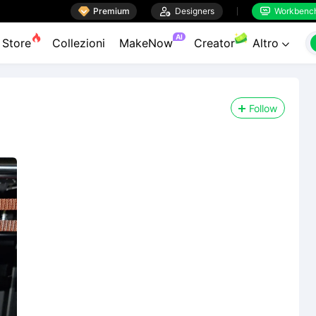

Premium

Designers
Workbenc


AI
Store
Collezioni
MakeNow
Creator
Altro

Follow