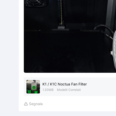
K1 / K1C Noctua Fan Filter
1.30MB
Modelli Correlati
Segnala
