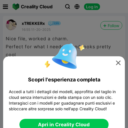

Creality Cloud
Log In



xTREKKERx
Follow
16:55 11-20-2025
Nice file, worked a charm.
Perfect for what I needed , and looks pretty
cool

Scopri l'esperienza completa
Accedi a tutti i dettagli dei modelli, approfitta del taglio in
cloud senza interruzioni e della stampa con un solo clic.
Interagisci con i modelli per guadagnare punti esclusivi e
sbloccare altre sorprese solo nell'app Creality Cloud!
Apri in Creality Cloud