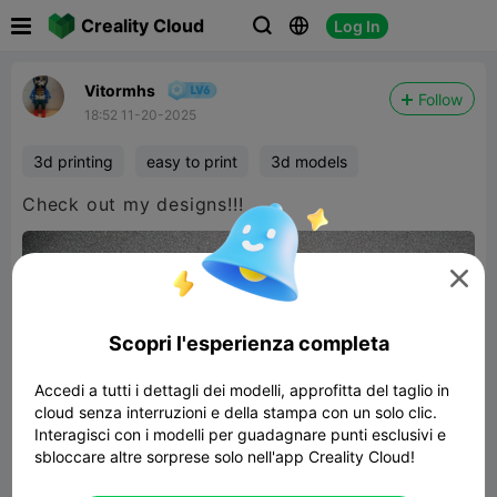

Creality Cloud
Log In



Vitormhs
Follow
18:52 11-20-2025
3d printing
easy to print
3d models
Check out my designs!!!

Scopri l'esperienza completa
Accedi a tutti i dettagli dei modelli, approfitta del taglio in
cloud senza interruzioni e della stampa con un solo clic.
Interagisci con i modelli per guadagnare punti esclusivi e
sbloccare altre sorprese solo nell'app Creality Cloud!