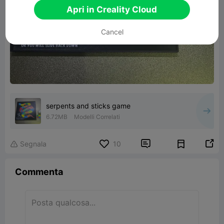
Apri in Creality Cloud
Cancel
serpents and sticks game
6.72MB
Modelli Correlati


Segnala
10

Commenta