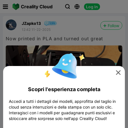

Creality Cloud
Log In



JZapko13
Follow
12:42 11-22-2025
Now printed in PLA and turned out great

Scopri l'esperienza completa
Accedi a tutti i dettagli dei modelli, approfitta del taglio in
cloud senza interruzioni e della stampa con un solo clic.
Interagisci con i modelli per guadagnare punti esclusivi e
sbloccare altre sorprese solo nell'app Creality Cloud!