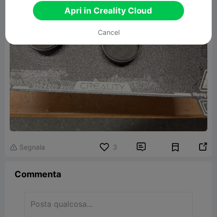
Apri in Creality Cloud
Cancel


Segnala
3

Commenta