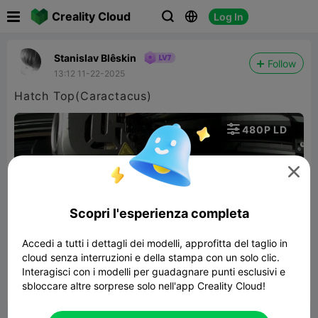

Creality Cloud
Log In



Stanislav Blêskin
Follow
13:12 11-22-2025
Hatch Top(Caractacus)

480P LD


Scopri l'esperienza completa
Accedi a tutti i dettagli dei modelli, approfitta del taglio in
00:08
cloud senza interruzioni e della stampa con un solo clic.
Interagisci con i modelli per guadagnare punti esclusivi e
sbloccare altre sorprese solo nell'app Creality Cloud!


Segnala
2
1
