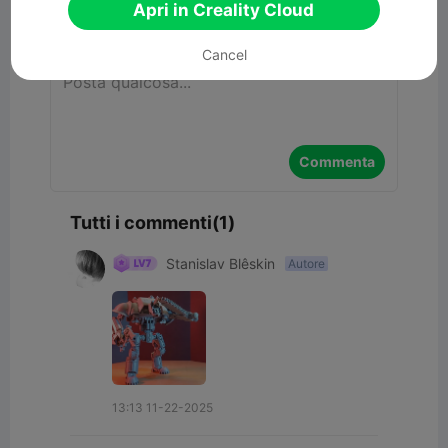
Apri in Creality Cloud
Commenta
Cancel
Commenta
Tutti i commenti(1)
Stanislav Blêskin
Autore
13:13 11-22-2025