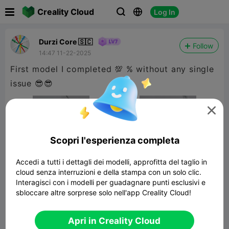

Creality Cloud
Log In



Durzi Core 🇸🇨
Follow
14:47 11-22-2025
First model I completed 💯 % without any single
issue 😎😎

Scopri l'esperienza completa
Accedi a tutti i dettagli dei modelli, approfitta del taglio in
cloud senza interruzioni e della stampa con un solo clic.
Interagisci con i modelli per guadagnare punti esclusivi e
sbloccare altre sorprese solo nell'app Creality Cloud!
GIRL FACE PLANTER
Apri in Creality Cloud