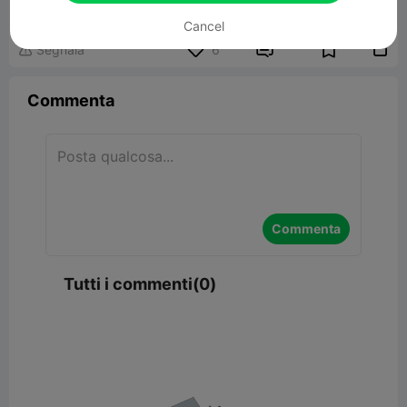
109.92MB
Modelli Correlati
Cancel


Segnala
6

Commenta
Commenta
Tutti i commenti(0)