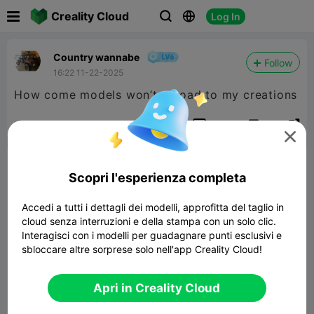

Creality Cloud
Log In



Country wannabe
Follow
16:22 11-22-2025
How come models won’t upload to my creations


Segnala
3
1


Commenta
Scopri l'esperienza completa
Accedi a tutti i dettagli dei modelli, approfitta del taglio in
cloud senza interruzioni e della stampa con un solo clic.
Interagisci con i modelli per guadagnare punti esclusivi e
sbloccare altre sorprese solo nell'app Creality Cloud!
Commenta
Apri in Creality Cloud
Tutti i commenti(1)