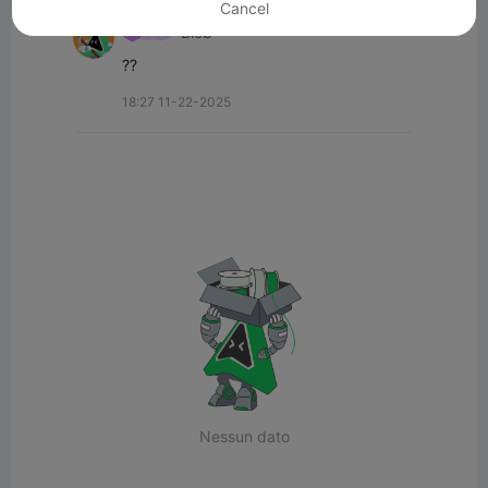
Cancel
Biob
??
18:27 11-22-2025
Nessun dato